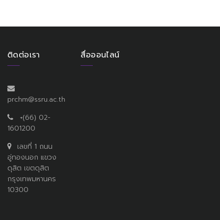
ติดต่อเรา
สื่อออนไลน์
prchm@ssru.ac.th
+(66) 02-
1601200
เลขที่ 1 ถนน
อู่ทองนอก แขวง
ดุสิต เขตดุสิต
กรุงเทพมหานคร
10300