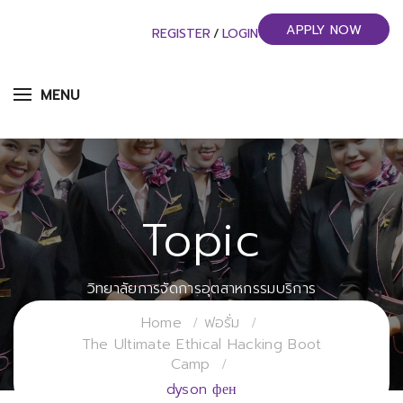
APPLY NOW
REGISTER
/
LOGIN
MENU
Topic
วิทยาลัยการจัดการอุตสาหกรรมบริการ
มหาวิทยาลัยราชภัฏสวนสุนันทา
Home
ฟอรั่ม
The Ultimate Ethical Hacking Boot
Camp
dyson фен