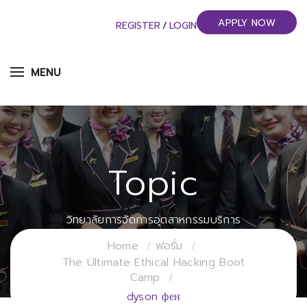
APPLY NOW
REGISTER
/
LOGIN
MENU
Topic
วิทยาลัยการจัดการอุตสาหกรรมบริการ
มหาวิทยาลัยราชภัฏสวนสุนันทา
Home
ฟอรั่ม
The Ultimate Ethical Hacking Boot
Camp
dyson фен