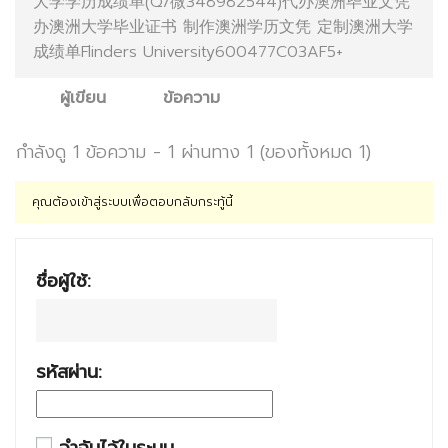
大学学历成绩单(Q/微348982544)代办澳洲毕业文凭
办澳洲大学毕业证书 制作澳洲学历文凭 定制澳洲大学
成绩单Flinders University600477C03AF5+
ผู้เขียน
ข้อความ
กำลังดู 1 ข้อความ - 1 ผ่านทาง 1 (ของทั้งหมด 1)
คุณต้องเข้าสู่ระบบเพื่อตอบกลับกระทู้นี้
ชื่อผู้ใช้:
รหัสผ่าน: