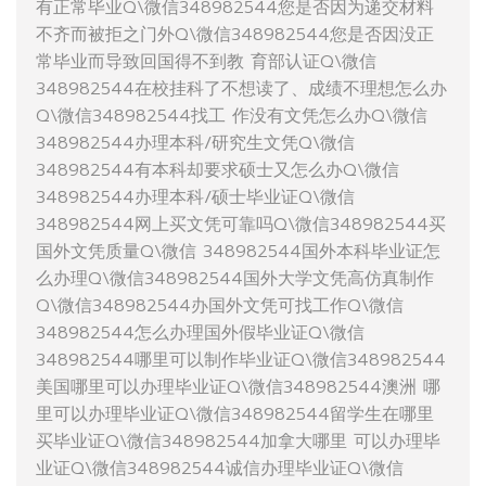
有正常毕业Q\微信348982544您是否因为递交材料
不齐而被拒之门外Q\微信348982544您是否因没正
常毕业而导致回国得不到教 育部认证Q\微信
348982544在校挂科了不想读了、成绩不理想怎么办
Q\微信348982544找工 作没有文凭怎么办Q\微信
348982544办理本科/研究生文凭Q\微信
348982544有本科却要求硕士又怎么办Q\微信
348982544办理本科/硕士毕业证Q\微信
348982544网上买文凭可靠吗Q\微信348982544买
国外文凭质量Q\微信 348982544国外本科毕业证怎
么办理Q\微信348982544国外大学文凭高仿真制作
Q\微信348982544办国外文凭可找工作Q\微信
348982544怎么办理国外假毕业证Q\微信
348982544哪里可以制作毕业证Q\微信348982544
美国哪里可以办理毕业证Q\微信348982544澳洲 哪
里可以办理毕业证Q\微信348982544留学生在哪里
买毕业证Q\微信348982544加拿大哪里 可以办理毕
业证Q\微信348982544诚信办理毕业证Q\微信