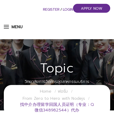
APPLY NOW
REGISTER
/
LOGIN
MENU
Topic
วิทยาลัยการจัดการอุตสาหกรรมบริการ
มหาวิทยาลัยราชภัฏสวนสุนันทา
Home
ฟอรั่ม
From Zero to Hero with Nodejs
找中介办理留学回国人员证明（专业：Q
微信348982544）代办