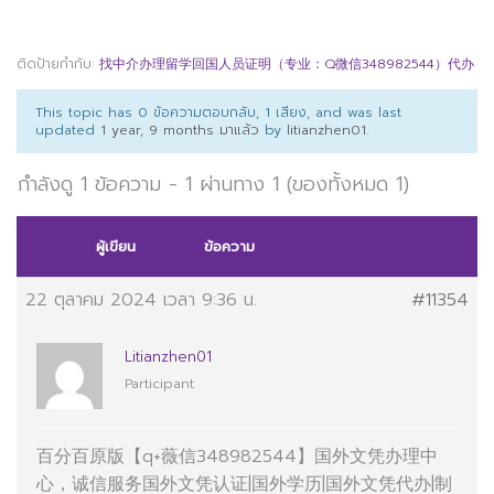
ติดป้ายกำกับ:
找中介办理留学回国人员证明（专业：Q微信348982544）代办
This topic has 0 ข้อความตอบกลับ, 1 เสียง, and was last
updated
1 year, 9 months มาแล้ว
by
litianzhen01
.
กำลังดู 1 ข้อความ - 1 ผ่านทาง 1 (ของทั้งหมด 1)
ผู้เขียน
ข้อความ
22 ตุลาคม 2024 เวลา 9:36 น.
#11354
Litianzhen01
Participant
百分百原版【q+薇信348982544】国外文凭办理中
心，诚信服务国外文凭认证|国外学历|国外文凭代办|制