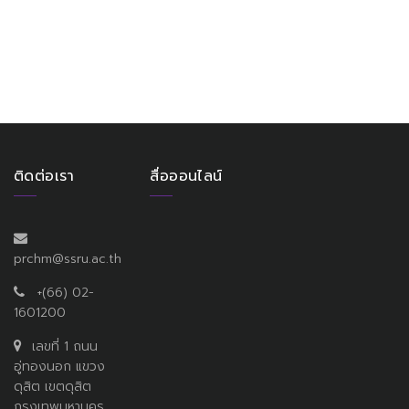
ติดต่อเรา
สื่อออนไลน์
prchm@ssru.ac.th
+(66) 02-
1601200
เลขที่ 1 ถนน
อู่ทองนอก แขวง
ดุสิต เขตดุสิต
กรุงเทพมหานคร