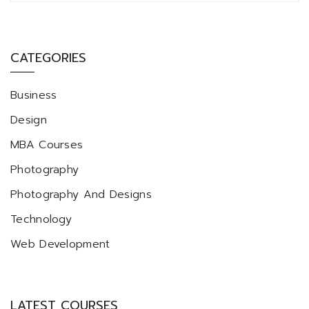
CATEGORIES
Business
Design
MBA Courses
Photography
Photography And Designs
Technology
Web Development
LATEST COURSES