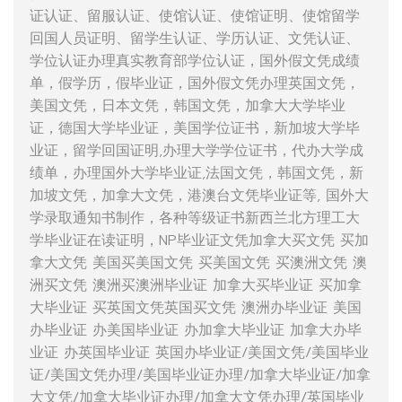
证认证、留服认证、使馆认证、使馆证明、使馆留学
回国人员证明、留学生认证、学历认证、文凭认证、
学位认证办理真实教育部学位认证，国外假文凭成绩
单，假学历，假毕业证，国外假文凭办理英国文凭，
美国文凭，日本文凭，韩国文凭，加拿大大学毕业
证，德国大学毕业证，美国学位证书，新加坡大学毕
业证，留学回国证明,办理大学学位证书，代办大学成
绩单，办理国外大学毕业证,法国文凭，韩国文凭，新
加坡文凭，加拿大文凭，港澳台文凭毕业证等, 国外大
学录取通知书制作，各种等级证书新西兰北方理工大
学毕业证在读证明，NP毕业证文凭加拿大买文凭 买加
拿大文凭 美国买美国文凭 买美国文凭 买澳洲文凭 澳
洲买文凭 澳洲买澳洲毕业证 加拿大买毕业证 买加拿
大毕业证 买英国文凭英国买文凭 澳洲办毕业证 美国
办毕业证 办美国毕业证 办加拿大毕业证 加拿大办毕
业证 办英国毕业证 英国办毕业证/美国文凭/美国毕业
证/美国文凭办理/美国毕业证办理/加拿大毕业证/加拿
大文凭/加拿大毕业证办理/加拿大文凭办理/英国毕业