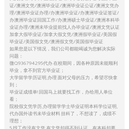
证/澳洲文凭/澳洲毕业证/澳洲毕业证公证/澳洲文凭办
理/澳洲毕业证办理/办澳洲毕业证/办澳洲毕业证签证/
办澳洲毕业证回国工作/办澳洲硕士毕业证/澳洲本科毕
业证办理/澳洲未毕业提前找人办毕业证/澳洲文凭认证
加拿大假毕业证/加拿大假文凭/澳洲假毕业证/美国假
毕业证/美国假文凭/澳洲假文凭/英国假毕业证
如果您是以下情况，我们公司都能竭诚为您解决实际
问题：
微Q936794295代办.在校期间，因各种原因未能顺利
毕业，拿不到官方毕业证；
大学留学学历证明,办理.面对父母的压力，希望尽快拿
到；
毕业证成绩单!.回国马上就要找工作，办给用人单位
看；
院校假文凭学历,办理留学学士毕业证明本科学位证明,
代办国外读书未毕业材料.挂科了，不想读了，成绩不
理想；
5.找工作没有文凭,有文凭却得不到认证，有本科却要