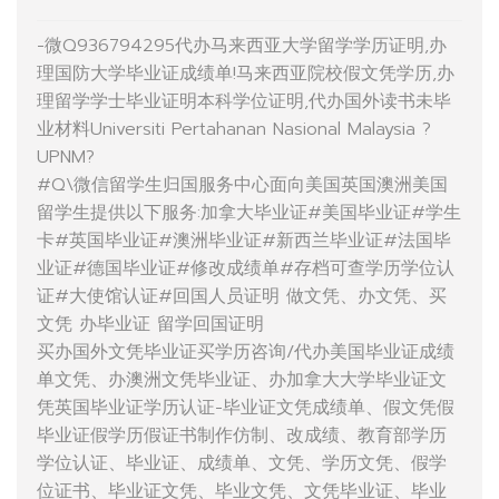
-微Q936794295代办马来西亚大学留学学历证明,办
理国防大学毕业证成绩单!马来西亚院校假文凭学历,办
理留学学士毕业证明本科学位证明,代办国外读书未毕
业材料Universiti Pertahanan Nasional Malaysia ?
UPNM?
#Q\微信留学生归国服务中心面向美国英国澳洲美国
留学生提供以下服务:加拿大毕业证#美国毕业证#学生
卡#英国毕业证#澳洲毕业证#新西兰毕业证#法国毕
业证#德国毕业证#修改成绩单#存档可查学历学位认
证#大使馆认证#回国人员证明 做文凭、办文凭、买
文凭 办毕业证 留学回国证明
买办国外文凭毕业证买学历咨询/代办美国毕业证成绩
单文凭、办澳洲文凭毕业证、办加拿大大学毕业证文
凭英国毕业证学历认证-毕业证文凭成绩单、假文凭假
毕业证假学历假证书制作仿制、改成绩、教育部学历
学位认证、毕业证、成绩单、文凭、学历文凭、假学
位证书、毕业证文凭、毕业文凭、文凭毕业证、毕业