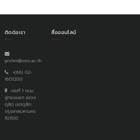
ติดต่อเรา
สื่อออนไลน์
prchm@ssru.ac.th
+(66) 02-
1601200
เลขที่ 1 ถนน
อู่ทองนอก แขวง
ดุสิต เขตดุสิต
กรุงเทพมหานคร
10300