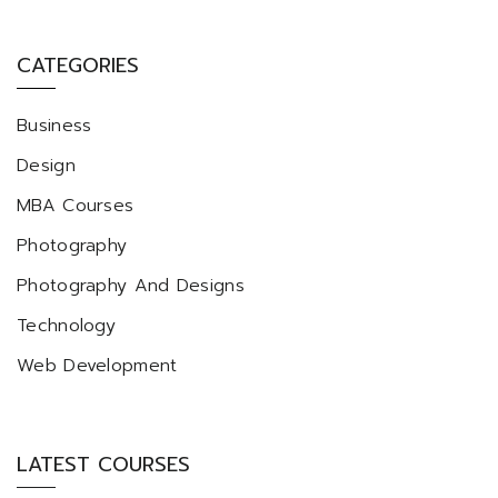
CATEGORIES
Business
Design
MBA Courses
Photography
Photography And Designs
Technology
Web Development
LATEST COURSES