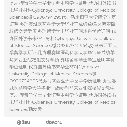
历,办理留学学士毕业证明本科学位证明,代办国外读书
未毕业材料Cyberjaya University College of Medical
Sciences微Q936794295代办马来西亚大学留学学历
证明,办理赛城医药科学大学毕业证成绩单!马来西亚院
校假文凭学历,办理留学学士毕业证明本科学位证明,代
办国外读书未毕业材料Cyberjaya University College
of Medical Sciences微Q936794295代办马来西亚大
学留学学历证明,办理赛城医药科学大学毕业证成绩单!
马来西亚院校假文凭学历,办理留学学士毕业证明本科
学位证明,代办国外读书未毕业材料Cyberjaya
University College of Medical Sciences微
Q936794295代办马来西亚大学留学学历证明,办理赛
城医药科学大学毕业证成绩单!马来西亚院校假文凭学
历,办理留学学士毕业证明本科学位证明,代办国外读书
未毕业材料Cyberjaya University College of Medical
Sciences勤发发
ผู้เขียน
ข้อความ