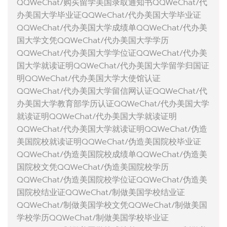
QQWeChat/购买留学美国录取通知书QQWeChat/代
办美国大学毕业证QQWeChat/代办美国大学毕业证
QQWeChat/代办美国大学成绩单QQWeChat/代办美
国大学文凭QQWeChat/代办美国大学学历
QQWeChat/代办美国大学学位证QQWeChat/代办美
国大学就读证明QQWeChat/代办美国大学留学归国证
明QQWeChat/代办美国大学大使馆认证
QQWeChat/代办美国大学留信网认证QQWeChat/代
办美国大学教育部学历认证QQWeChat/代办美国大学
就读证明QQWeChat/代办美国大学就读证明
QQWeChat/代办美国大学就读证明QQWeChat/伪造
美国院校就读证明QQWeChat/伪造美国院校毕业证
QQWeChat/伪造美国院校成绩单QQWeChat/伪造美
国院校文凭QQWeChat/伪造美国院校学历
QQWeChat/伪造美国院校学位证QQWeChat/伪造美
国院校结业证QQWeChat/制做美国学校结业证
QQWeChat/制做美国学校文凭QQWeChat/制做美国
学校学历QQWeChat/制做美国学校毕业证