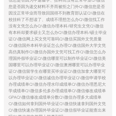
信您是否因为中途辍学、挂科而没有正常毕业Q\微信
您是否因为递交材料不齐而被拒之门外Q\微信您是否
因没正常毕业而导致回国得不到教育部认证Q\微信在
校挂科了不想读了、成绩不理想怎么办Q\微信找工作
没有文凭怎么办Q\微信办理本科/研究生文凭Q\微信
有本科却要求硕士又怎么办Q\微信办理本科/硕士毕业
证Q\微信网上买文凭可靠吗Q\微信买国外文凭质量
Q\微信国外本科毕业证怎么办理Q\微信国外大学文凭
高仿真制作Q\微信办国外文凭可找工作Q\微信怎么办
理国外假毕业证Q\微信哪里可以制作毕业证Q\微信美
国哪里可以办理毕业证Q\微信澳洲哪里可以办理毕业
证Q\微信留学生在哪里买毕业证Q\微信加拿大哪里可
以办理毕业证Q\微信诚信办理毕业证Q\微信申请学校
办理成绩单Q\微信办理水印成绩单Q\微信办理悉尼大
学成绩单Q\微信多伦多办理成绩单Q\微信修改成绩单
GPAQ\微信修改成绩单分数Q\微信办理多大成绩单
Q\微信如何拿到国外毕业证Q\微信快速拿到国外文凭
Q\微信快速办理国外毕业证Q\微信假毕业证能查出来