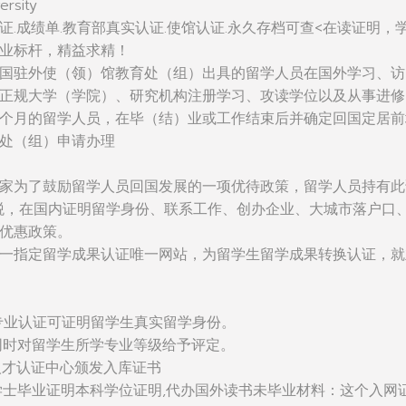
ersity
证.成绩单.教育部真实认证.使馆认证.永久存档可查<在读证明，
业标杆，精益求精！
国驻外使（领）馆教育处（组）出具的留学人员在国外学习、访
正规大学（学院）、研究机构注册学习、攻读学位以及从事进修
个月的留学人员，在毕（结）业或工作结束后并确定回国定居前
处（组）申请办理
家为了鼓励留学人员回国发展的一项优待政策，留学人员持有此
税，在国内证明留学身份、联系工作、创办企业、大城市落户口
优惠政策。
一指定留学成果认证唯一网站，为留学生留学成果转换认证，就
：该专业认证可证明留学生真实留学身份。
同时对留学生所学专业等级给予评定。
人才认证中心颁发入库证书
学士毕业证明本科学位证明,代办国外读书未毕业材料：这个入网