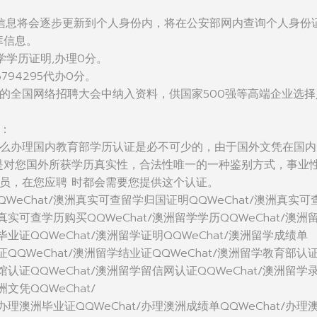
信息将会逐步更新到个人身份内，将在公安部网内查询个人身份
库信息。
学学历证明,办理0分。
794295代办0分。
的全国网络招聘大会中纳入资料，供国家500强等高端企业选择
：
么办理国内教育部学历认证是必不可少的，由于国外文凭在国内
是对您国外所获学历真实性，合法性唯一的一种鉴别方式，事业
员，在您应聘 时都会需要您提供这个认证。
WeChat/澳洲真实可查留学归国证明QQWeChat/澳洲真实可
洲真实可查学历购买QQWeChat/澳洲留学学历QQWeChat/澳洲
毕业证QQWeChat/澳洲留学证明QQWeChat/澳洲留学成绩单
位证QQWeChat/澳洲留学结业证QQWeChat/澳洲留学教育部认
使馆认证QQWeChat/澳洲留学留信网认证QQWeChat/澳洲留学
洲文凭QQWeChat/
/办理澳洲毕业证QQWeChat/办理澳洲成绩单QQWeChat/办理