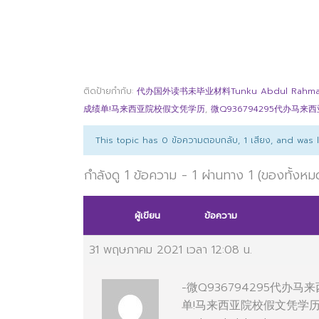
ติดป้ายกำกับ:
代办国外读书未毕业材料Tunku Abdul Rahman 
成绩单!马来西亚院校假文凭学历
,
微Q936794295代办马
This topic has 0 ข้อความตอบกลับ, 1 เสียง, and was
กำลังดู 1 ข้อความ - 1 ผ่านทาง 1 (ของทั้งหม
ผู้เขียน
ข้อความ
31 พฤษภาคม 2021 เวลา 12:08 น.
-微Q936794295代办
单!马来西亚院校假文凭学