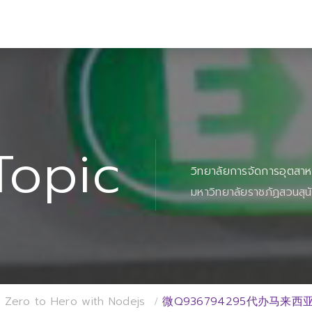
Topic
วิทยาลัยการจัดการอุตสา
มหาวิทยาลัยราชภัฏสวนสุน
 Zero to Hero with Nodejs
微Q936794295代办马来