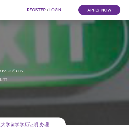
REGISTER
/
LOGIN
APPLY NOW
หกรรมบริการ
ันทา
西亚大学留学学历证明,办理