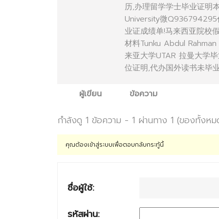
历,办理留学学士毕业证明本科学
University微Q936
业证成绩单!马来西亚院校
材料Tunku Abdul Rah
来亚大学UTAR 拉曼大学
位证明,代办国外读书未毕业材料Tu
ผู้เขียน
ข้อความ
กำลังดู 1 ข้อความ - 1 ผ่านทาง 1 (ของทั้งหม
คุณต้องเข้าสู่ระบบเพื่อตอบกลับกระทู้นี้
ชื่อผู้ใช้:
รหัสผ่าน: