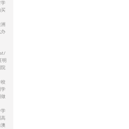
留学
购买
澳洲
代办
t/
证明
洲院
学校
洲学
制做
中学
洲高
仿澳