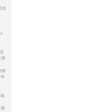
证信
人
无
性用
查留
留学
证
录取
澳洲