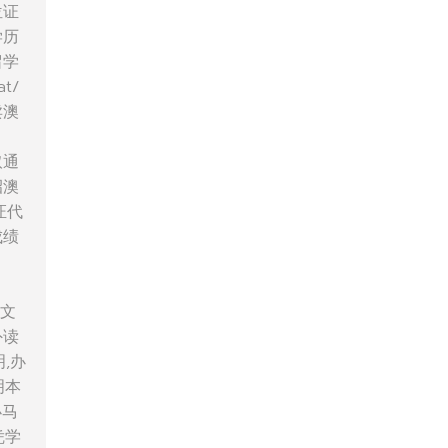
位证
学历
留学
t/
卖澳
取通
招澳
证代
成绩
5文
外读
,办
明本
办马
凭学