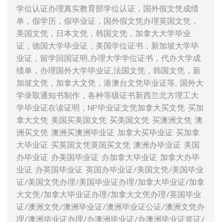
学位认证办理真实教育部学位认证，国外假文凭成绩
单，假学历，假毕业证，国外假文凭办理英国文凭，
美国文凭，日本文凭，韩国文凭，加拿大大学毕业
证，德国大学毕业证，美国学位证书，新加坡大学毕
业证，留学回国证明,办理大学学位证书，代办大学成
绩单，办理国外大学毕业证,法国文凭，韩国文凭，新
加坡文凭，加拿大文凭，港澳台文凭毕业证等, 国外大
学录取通知书制作，各种等级证书新西兰北方理工大
学毕业证在读证明，NP毕业证文凭加拿大买文凭 买加
拿大文凭 美国买美国文凭 买美国文凭 买澳洲文凭 澳
洲买文凭 澳洲买澳洲毕业证 加拿大买毕业证 买加拿
大毕业证 买英国文凭英国买文凭 澳洲办毕业证 美国
办毕业证 办美国毕业证 办加拿大毕业证 加拿大办毕
业证 办英国毕业证 英国办毕业证/美国文凭/美国毕业
证/美国文凭办理/美国毕业证办理/加拿大毕业证/加拿
大文凭/加拿大毕业证办理/加拿大文凭办理/英国毕业
证/澳洲文凭/澳洲毕业证/澳洲毕业证公证/澳洲文凭办
理/澳洲毕业证办理/办澳洲毕业证/办澳洲毕业证签证/