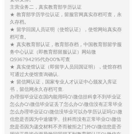
主营业务二，真实教育部学历认证
★ 教育部学历学位认证，留服官网真实存档可查，永
久存档。
★ 留学回国人员证明（使馆认证），使馆网站真实存
档可查。
★ 真实教育部认证，教育部存档，中国教育部留学服
务中心认证（即教育部留服认证）网站微
Q936794295代办00%可查
★ 真实使馆认证（即留学人员回国证明），使馆存档
可通过大使馆查询确认.
★ 留信网认证，国家专业人才认证中心颁发入库证
书，留信网永久存档可查.
办理假毕业证在国内能用吗Q\微信挂科拿不到毕业证
怎么办Q\微信毕业证丢了怎么办Q\微信没有正常毕业
怎么办理毕业证Q\微信没毕业可以办学历认证吗Q\微
信您是否因为中途辍学、挂科而没有正常毕业Q\微信
您是否因为递交材料不齐而被拒之门外Q\微信您是否