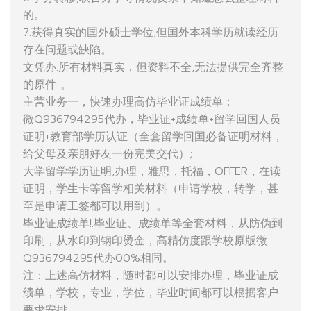
的。
7.获得真实的国外硕士学位,但国外本科学历就读经历
存在问题或缺陷。
文凭办.所有材料真实，但资料不全,无法提供完全齐整
的原件 。
主营业务一，快速办理高仿毕业证成绩单：
微Q936794295代办，毕业证+成绩单+留学回国人员
证明+教育部学历认证（全套留学回国必备证明材料，
给父母及亲朋好友一份完美交代）;
大学留学学历证明,办理，雅思，托福，OFFER，在读
证明，学生卡等留学相关材料（申请学校，转学，甚
至是申请工签都可以用到）。
毕业证成绩单!.毕业证、成绩单等全套材料，从防伪到
印刷，从水印到钢印烫金，高精仿度跟学校原版微
Q936794295代办00%相同。
注：上述高仿材料，随时都可以安排办理，毕业证成
绩单，学校，专业，学位，毕业时间都可以根据客户
要求安排。