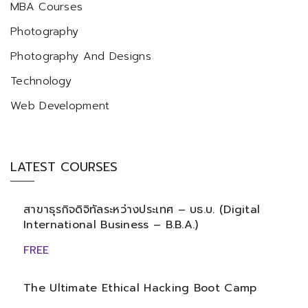
MBA Courses
Photography
Photography And Designs
Technology
Web Development
LATEST COURSES
สาขาธุรกิจดิจิทัลระหว่างประเทศ – บธ.บ. (Digital
International Business – B.B.A.)
FREE
The Ultimate Ethical Hacking Boot Camp