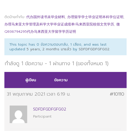
ติดป้ายกำกับ:
代办国外读书未毕业材料
,
办理留学学士毕业证明本科学位证明
,
办理马来亚大学管理及科学大学毕业证成绩单!马来西亚院校假文凭学历
,
微
Q936794295代办马来西亚大学留学学历证明
This topic has 0 ข้อความตอบกลับ, 1 เสียง, and was last
updated
5 years, 2 months มาแล้ว
by
SDFDFGDFGFG02
.
กำลังดู 1 ข้อความ - 1 ผ่านทาง 1 (ของทั้งหมด 1)
ผู้เขียน
ข้อความ
31 พฤษภาคม 2021 เวลา 6:19 น.
#10110
SDFDFGDFGFG02
Participant