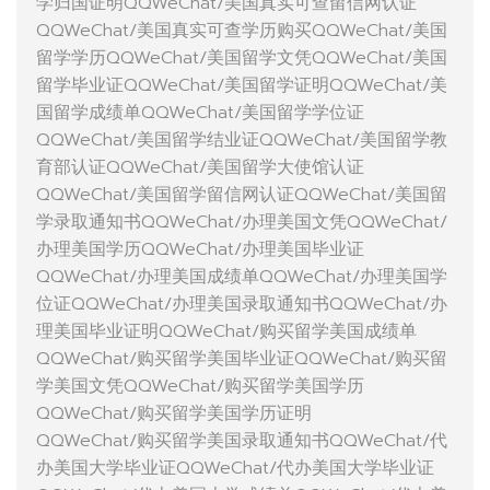
学归国证明QQWeChat/美国真实可查留信网认证
QQWeChat/美国真实可查学历购买QQWeChat/美国
留学学历QQWeChat/美国留学文凭QQWeChat/美国
留学毕业证QQWeChat/美国留学证明QQWeChat/美
国留学成绩单QQWeChat/美国留学学位证
QQWeChat/美国留学结业证QQWeChat/美国留学教
育部认证QQWeChat/美国留学大使馆认证
QQWeChat/美国留学留信网认证QQWeChat/美国留
学录取通知书QQWeChat/办理美国文凭QQWeChat/
办理美国学历QQWeChat/办理美国毕业证
QQWeChat/办理美国成绩单QQWeChat/办理美国学
位证QQWeChat/办理美国录取通知书QQWeChat/办
理美国毕业证明QQWeChat/购买留学美国成绩单
QQWeChat/购买留学美国毕业证QQWeChat/购买留
学美国文凭QQWeChat/购买留学美国学历
QQWeChat/购买留学美国学历证明
QQWeChat/购买留学美国录取通知书QQWeChat/代
办美国大学毕业证QQWeChat/代办美国大学毕业证