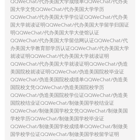
QQWeChat/代办美国大学成绩单QQWeChat/代办美
国大学文凭QQWeChat/代办美国大学学历
QQWeChat/代办美国大学学位证QQWeChat/代办美
国大学就读证明QQWeChat/代办美国大学留学归国证
明QQWeChat/代办美国大学大使馆认证
QQWeChat/代办美国大学留信网认证QQWeChat/代
办美国大学教育部学历认证QQWeChat/代办美国大学
就读证明QQWeChat/代办美国大学就读证明
QQWeChat/代办美国大学就读证明QQWeChat/伪造
美国院校就读证明QQWeChat/伪造美国院校毕业证
QQWeChat/伪造美国院校成绩单QQWeChat/伪造美
国院校文凭QQWeChat/伪造美国院校学历
QQWeChat/伪造美国院校学位证QQWeChat/伪造美
国院校结业证QQWeChat/制做美国学校结业证
QQWeChat/制做美国学校文凭QQWeChat/制做美国
学校学历QQWeChat/制做美国学校毕业证
QQWeChat/制做美国学校成绩单QQWeChat/制做美
国学校学位证QQWeChat/制做美国学校留学证明