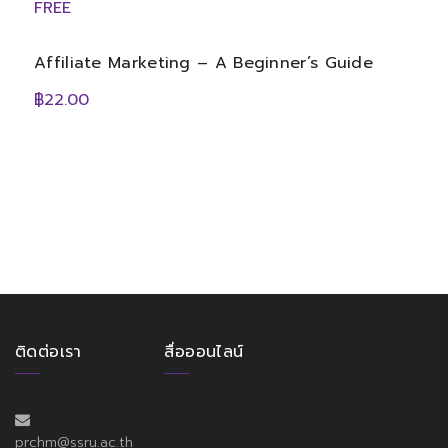
FREE
Affiliate Marketing – A Beginner’s Guide
฿22.00
ติดต่อเรา
สื่อออนไลน์
prchm@ssru.ac.th