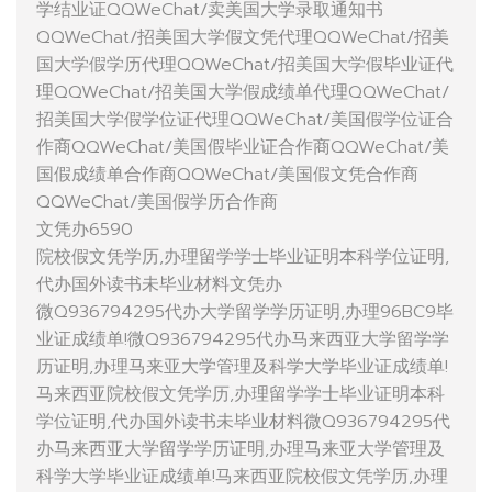
学结业证QQWeChat/卖美国大学录取通知书
QQWeChat/招美国大学假文凭代理QQWeChat/招美
国大学假学历代理QQWeChat/招美国大学假毕业证代
理QQWeChat/招美国大学假成绩单代理QQWeChat/
招美国大学假学位证代理QQWeChat/美国假学位证合
作商QQWeChat/美国假毕业证合作商QQWeChat/美
国假成绩单合作商QQWeChat/美国假文凭合作商
QQWeChat/美国假学历合作商
文凭办6590
院校假文凭学历,办理留学学士毕业证明本科学位证明,
代办国外读书未毕业材料文凭办
微Q936794295代办大学留学学历证明,办理96BC9毕
业证成绩单!微Q936794295代办马来西亚大学留学学
历证明,办理马来亚大学管理及科学大学毕业证成绩单!
马来西亚院校假文凭学历,办理留学学士毕业证明本科
学位证明,代办国外读书未毕业材料微Q936794295代
办马来西亚大学留学学历证明,办理马来亚大学管理及
科学大学毕业证成绩单!马来西亚院校假文凭学历,办理