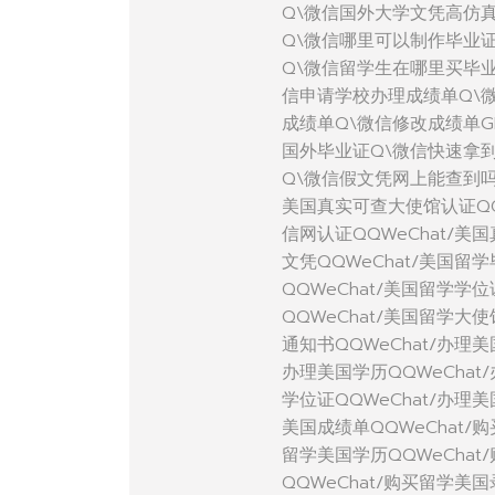
Q\微信国外大学文凭高仿
Q\微信哪里可以制作毕业
Q\微信留学生在哪里买毕
信申请学校办理成绩单Q\
成绩单Q\微信修改成绩单G
国外毕业证Q\微信快速拿
Q\微信假文凭网上能查到
美国真实可查大使馆认证QQ
信网认证QQWeChat/美
文凭QQWeChat/美国留学
QQWeChat/美国留学学
QQWeChat/美国留学大
通知书QQWeChat/办理美
办理美国学历QQWeChat
学位证QQWeChat/办理
美国成绩单QQWeChat/
留学美国学历QQWeCha
QQWeChat/购买留学美