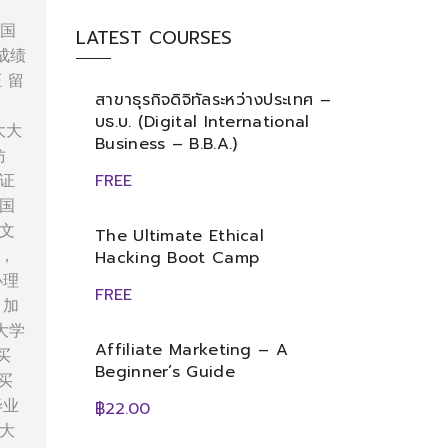
美国
LATEST COURSES
成绩
 留
สาขาธุรกิจดิจิทัลระหว่างประเทศ –
บธ.บ. (Digital International
大大
Business – B.B.A.)
仿
证
FREE
国
文
The Ultimate Ethical
，
Hacking Boot Camp
办理
FREE
，加
大学
Affiliate Marketing – A
买
Beginner’s Guide
买
毕业
฿22.00
拿大