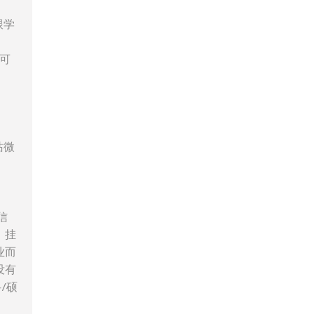
跟学
可
站微
信
、挂
业而
没有
/硕