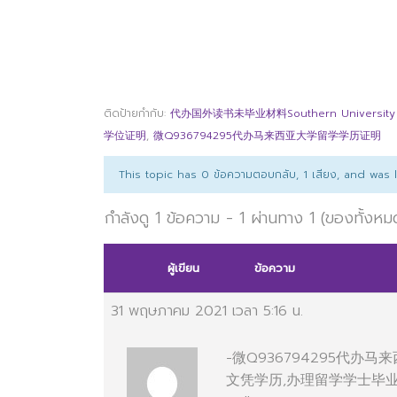
ติดป้ายกำกับ:
代办国外读书未毕业材料Southern University 
学位证明
,
微Q936794295代办马来西亚大学留学学历证明
This topic has 0 ข้อความตอบกลับ, 1 เสียง, and was
กำลังดู 1 ข้อความ - 1 ผ่านทาง 1 (ของทั้งหม
ผู้เขียน
ข้อความ
31 พฤษภาคม 2021 เวลา 5:16 น.
-微Q936794295代
文凭学历,办理留学学士毕业证明