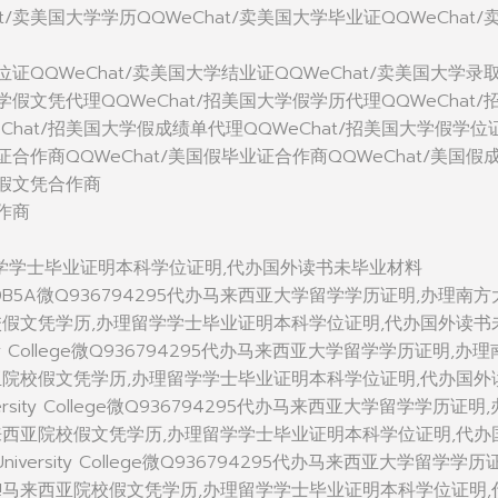
t/卖美国大学学历QQWeChat/卖美国大学毕业证QQWeChat/
学位证QQWeChat/卖美国大学结业证QQWeChat/卖美国大学录
大学假文凭代理QQWeChat/招美国大学假学历代理QQWeChat/
Chat/招美国大学假成绩单代理QQWeChat/招美国大学假学位
位证合作商QQWeChat/美国假毕业证合作商QQWeChat/美国假
国假文凭合作商
合作商
留学学士毕业证明本科学位证明,代办国外读书未毕业材料
B5A微Q936794295代办马来西亚大学留学学历证明,办理南方
校假文凭学历,办理留学学士毕业证明本科学位证明,代办国外读书
rsity College微Q936794295代办马来西亚大学留学学历证明,办
亚院校假文凭学历,办理留学学士毕业证明本科学位证明,代办国外
versity College微Q936794295代办马来西亚大学留学学历证明
来西亚院校假文凭学历,办理留学学士毕业证明本科学位证明,代办
niversity College微Q936794295代办马来西亚大学留学学历
!马来西亚院校假文凭学历,办理留学学士毕业证明本科学位证明,