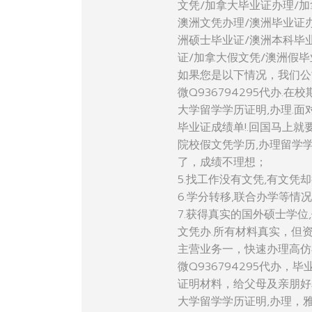
文凭/加拿大毕业证办理/加
澳洲文凭办理/澳洲毕业证
洲硕士毕业证/澳洲本科毕
证/加拿大假文凭/澳洲假毕
如果您是以下情况，我们公
微Q936794295代办
大学留学学历证明,办理.
毕业证成绩单!.回国马上
院校假文凭学历,办理留学
了，成绩不理想；
5.找工作没有文凭,有文
6.学分转移,联合办学等
7.获得真实的国外硕士学
文凭办.所有材料真实，但资
主营业务一，快速办理高仿
微Q936794295代办
证明材料，给父母及亲朋好
大学留学学历证明,办理，