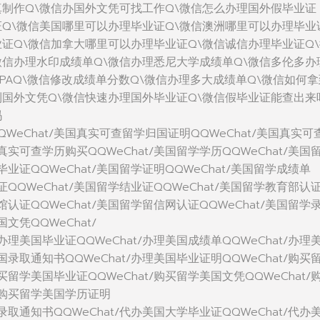
真制作Q\微信办国外文凭可找工作Q\微信怎么办理国外假毕业证
证Q\微信美国哪里可以办理毕业证Q\微信澳洲哪里可以办理毕业
业证Q\微信加拿大哪里可以办理毕业证Q\微信诚信办理毕业证Q
微信办理水印成绩单Q\微信办理悉尼大学成绩单Q\微信多伦多办
PAQ\微信修改成绩单分数Q\微信办理多大成绩单Q\微信如何拿
到国外文凭Q\微信快速办理国外毕业证Q\微信假毕业证能查出来
吗
WeChat/美国真实可查留学归国证明QQWeChat/美国真实可
国真实可查学历购买QQWeChat/美国留学学历QQWeChat/美国
毕业证QQWeChat/美国留学证明QQWeChat/美国留学成绩单
位证QQWeChat/美国留学结业证QQWeChat/美国留学教育部认
使馆认证QQWeChat/美国留学留信网认证QQWeChat/美国留学
国文凭QQWeChat/
/办理美国毕业证QQWeChat/办理美国成绩单QQWeChat/办理
美国录取通知书QQWeChat/办理美国毕业证明QQWeChat/购买
购买留学美国毕业证QQWeChat/购买留学美国文凭QQWeChat/
t/购买留学美国学历证明
国录取通知书QQWeChat/代办美国大学毕业证QQWeChat/代办