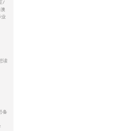
证/
办澳
毕业
想读
必备
学