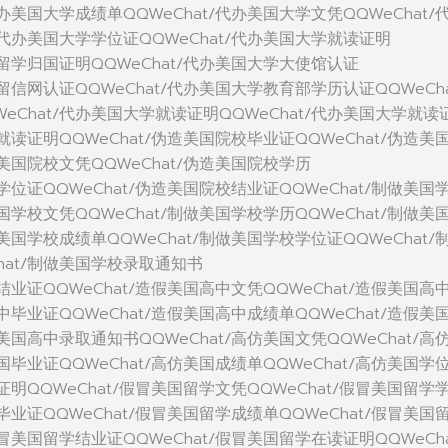
代办美国大学成绩单QQWeChat/代办美国大学文凭QQWeChat/
/代办美国大学学位证QQWeChat/代办美国大学就读证明
学留学归国证明QQWeChat/代办美国大学大使馆认证
学留信网认证QQWeChat/代办美国大学教育部学历认证QQWeCha
eChat/代办美国大学就读证明QQWeChat/代办美国大学就读
校就读证明QQWeChat/伪造美国院校毕业证QQWeChat/伪造美
造美国院校文凭QQWeChat/伪造美国院校学历
校学位证QQWeChat/伪造美国院校结业证QQWeChat/制做美国
美国学校文凭QQWeChat/制做美国学校学历QQWeChat/制做美
做美国学校成绩单QQWeChat/制做美国学校学位证QQWeChat/
hat/制做美国学校录取通知书
中结业证QQWeChat/造假美国高中文凭QQWeChat/造假美国高
高中毕业证QQWeChat/造假美国高中成绩单QQWeChat/造假美
假美国高中录取通知书QQWeChat/高仿美国文凭QQWeChat/高
美国毕业证QQWeChat/高仿美国成绩单QQWeChat/高仿美国学
学证明QQWeChat/假冒美国留学文凭QQWeChat/假冒美国留学
学毕业证QQWeChat/假冒美国留学成绩单QQWeChat/假冒美国
假冒美国留学结业证QQWeChat/假冒美国留学在读证明QQWeCha