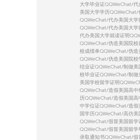
大学毕业证QQWeChat/
美国大学学历QQWeChat
QQWeChat/代办美国大
QQWeChat/代办美国大
代办美国大学就读证明QQW
QQWeChat/伪造美国院
校成绩单QQWeChat/伪
QQWeChat/伪造美国院
结业证QQWeChat/制做
校毕业证QQWeChat/制
美国学校留学证明QQWeC
QQWeChat/造假美国高
历QQWeChat/造假美国
中学位证QQWeChat/造
国学历QQWeChat/高仿
QQWeChat/假冒美国留
QQWeChat/假冒美国留
录取通知书QQWeChat/