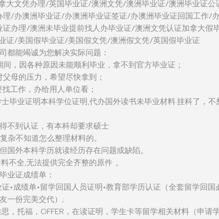
拿大文凭办理/英国毕业证/澳洲文凭/澳洲毕业证/澳洲毕业证公
办理/办澳洲毕业证/办澳洲毕业证签证/办澳洲毕业证回国工作/
业证办理/澳洲未毕业提前找人办毕业证/澳洲文凭认证加拿大假
业证/美国假毕业证/美国假文凭/澳洲假文凭/英国假毕业证
司都能竭诚为您解决实际问题：
.在校期间，因各种原因未能顺利毕业，拿不到官方毕业证；
面对父母的压力，希望尽快拿到；
就要找工作，办给用人单位看；
学士毕业证明本科学位证明,代办国外读书未毕业材料.挂科了，不
凭却得不到认证，有本科却要求硕士
情况复杂不知道怎么整理材料的。
位,但国外本科学历就读经历存在问题或缺陷。
料不全,无法提供完全齐整的原件 。
毕业证成绩单：
，毕业证+成绩单+留学回国人员证明+教育部学历认证（全套留学回国
友一份完美交代）;
雅思，托福，OFFER，在读证明，学生卡等留学相关材料（申请