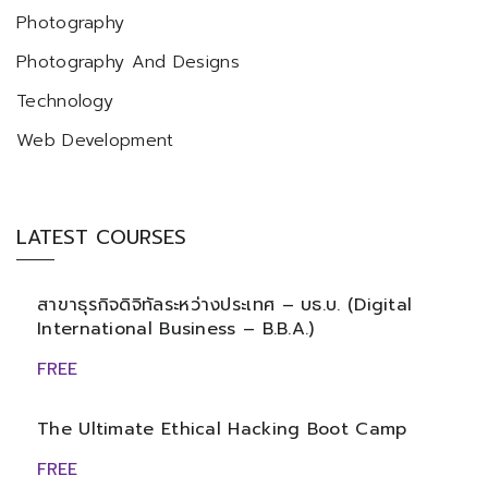
Photography
Photography And Designs
Technology
Web Development
LATEST COURSES
สาขาธุรกิจดิจิทัลระหว่างประเทศ – บธ.บ. (Digital
International Business – B.B.A.)
FREE
The Ultimate Ethical Hacking Boot Camp
FREE