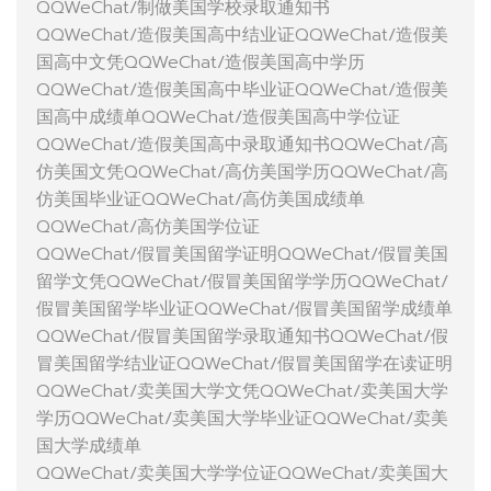
QQWeChat/制做美国学校录取通知书
QQWeChat/造假美国高中结业证QQWeChat/造假美
国高中文凭QQWeChat/造假美国高中学历
QQWeChat/造假美国高中毕业证QQWeChat/造假美
国高中成绩单QQWeChat/造假美国高中学位证
QQWeChat/造假美国高中录取通知书QQWeChat/高
仿美国文凭QQWeChat/高仿美国学历QQWeChat/高
仿美国毕业证QQWeChat/高仿美国成绩单
QQWeChat/高仿美国学位证
QQWeChat/假冒美国留学证明QQWeChat/假冒美国
留学文凭QQWeChat/假冒美国留学学历QQWeChat/
假冒美国留学毕业证QQWeChat/假冒美国留学成绩单
QQWeChat/假冒美国留学录取通知书QQWeChat/假
冒美国留学结业证QQWeChat/假冒美国留学在读证明
QQWeChat/卖美国大学文凭QQWeChat/卖美国大学
学历QQWeChat/卖美国大学毕业证QQWeChat/卖美
国大学成绩单
QQWeChat/卖美国大学学位证QQWeChat/卖美国大