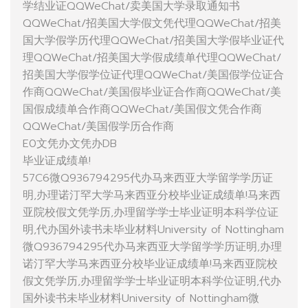
学结业证QQWeChat/卖美国大学录取通知书
QQWeChat/招美国大学假文凭代理QQWeChat/招美
国大学假学历代理QQWeChat/招美国大学假毕业证代
理QQWeChat/招美国大学假成绩单代理QQWeChat/
招美国大学假学位证代理QQWeChat/美国假学位证合
作商QQWeChat/美国假毕业证合作商QQWeChat/美
国假成绩单合作商QQWeChat/美国假文凭合作商
QQWeChat/美国假学历合作商
E0文凭办文凭办DB
毕业证成绩单!
57C6微Q936794295代办马来西亚大学留学学历证
明,办理诺汀罕大学马来西亚分校毕业证成绩单!马来西
亚院校假文凭学历,办理留学学士毕业证明本科学位证
明,代办国外读书未毕业材料University of Nottingham
微Q936794295代办马来西亚大学留学学历证明,办理
诺汀罕大学马来西亚分校毕业证成绩单!马来西亚院校
假文凭学历,办理留学学士毕业证明本科学位证明,代办
国外读书未毕业材料University of Nottingham微