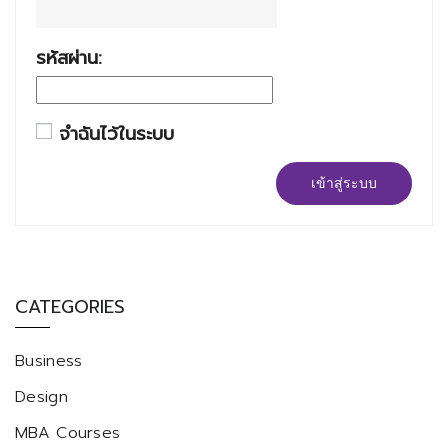
รหัสผ่าน:
จำฉันไว้ในระบบ
เข้าสู่ระบบ
CATEGORIES
Business
Design
MBA Courses