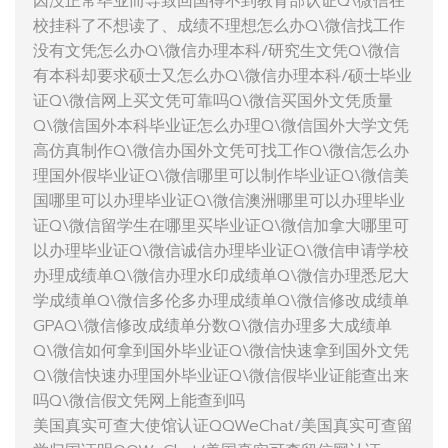
因没正常毕业而导致回国得不到教育部认证Q\微信在
校挂科了不想读了、成绩不理想怎么办Q\微信找工作
没有文凭怎么办Q\微信办理本科/研究生文凭Q\微信
有本科却要求硕士又怎么办Q\微信办理本科/硕士毕业
证Q\微信网上买文凭可靠吗Q\微信买国外文凭质量
Q\微信国外本科毕业证怎么办理Q\微信国外大学文凭
高仿真制作Q\微信办国外文凭可找工作Q\微信怎么办
理国外假毕业证Q\微信哪里可以制作毕业证Q\微信美
国哪里可以办理毕业证Q\微信澳洲哪里可以办理毕业
证Q\微信留学生在哪里买毕业证Q\微信加拿大哪里可
以办理毕业证Q\微信诚信办理毕业证Q\微信申请学校
办理成绩单Q\微信办理水印成绩单Q\微信办理悉尼大
学成绩单Q\微信多伦多办理成绩单Q\微信修改成绩单
GPAQ\微信修改成绩单分数Q\微信办理多大成绩单
Q\微信如何拿到国外毕业证Q\微信快速拿到国外文凭
Q\微信快速办理国外毕业证Q\微信假毕业证能查出来
吗Q\微信假文凭网上能查到吗
美国真实可查大使馆认证QQWeChat/美国真实可查留