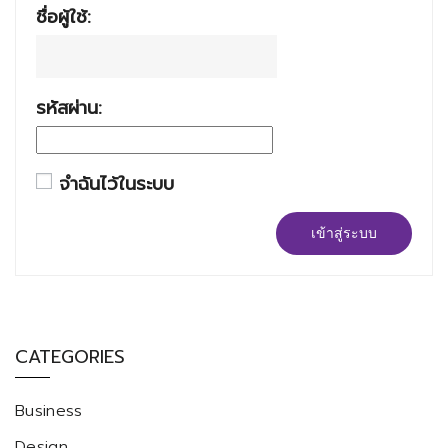
ชื่อผู้ใช้:
รหัสผ่าน:
จำฉันไว้ในระบบ
เข้าสู่ระบบ
CATEGORIES
Business
Design