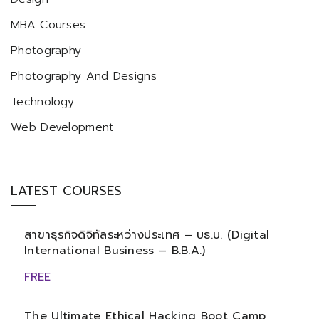
MBA Courses
Photography
Photography And Designs
Technology
Web Development
LATEST COURSES
สาขาธุรกิจดิจิทัลระหว่างประเทศ – บธ.บ. (Digital
International Business – B.B.A.)
FREE
The Ultimate Ethical Hacking Boot Camp