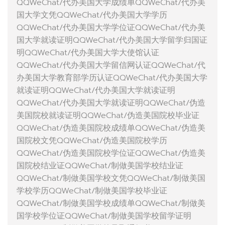
QQWeChat/代办美国大学成绩单QQWeChat/代办美
国大学文凭QQWeChat/代办美国大学学历
QQWeChat/代办美国大学学位证QQWeChat/代办美
国大学就读证明QQWeChat/代办美国大学留学归国证
明QQWeChat/代办美国大学大使馆认证
QQWeChat/代办美国大学留信网认证QQWeChat/代
办美国大学教育部学历认证QQWeChat/代办美国大学
就读证明QQWeChat/代办美国大学就读证明
QQWeChat/代办美国大学就读证明QQWeChat/伪造
美国院校就读证明QQWeChat/伪造美国院校毕业证
QQWeChat/伪造美国院校成绩单QQWeChat/伪造美
国院校文凭QQWeChat/伪造美国院校学历
QQWeChat/伪造美国院校学位证QQWeChat/伪造美
国院校结业证QQWeChat/制做美国学校结业证
QQWeChat/制做美国学校文凭QQWeChat/制做美国
学校学历QQWeChat/制做美国学校毕业证
QQWeChat/制做美国学校成绩单QQWeChat/制做美
国学校学位证QQWeChat/制做美国学校留学证明