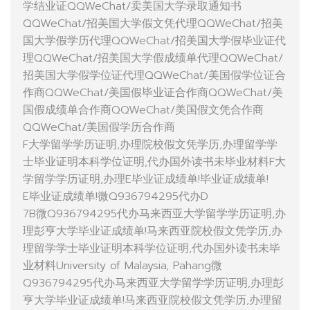
学结业证QQWeChat/卖美国大学录取通知书
QQWeChat/招美国大学假文凭代理QQWeChat/招美
国大学假学历代理QQWeChat/招美国大学假毕业证代
理QQWeChat/招美国大学假成绩单代理QQWeChat/
招美国大学假学位证代理QQWeChat/美国假学位证合
作商QQWeChat/美国假毕业证合作商QQWeChat/美
国假成绩单合作商QQWeChat/美国假文凭合作商
QQWeChat/美国假学历合作商
F大学留学学历证明,办理院校假文凭学历,办理留学学
士毕业证明本科学位证明,代办国外读书未毕业材料F大
学留学学历证明,办理E毕业证成绩单!毕业证成绩单!
E毕业证成绩单!微Q936794295代办D
7B微Q936794295代办马来西亚大学留学学历证明,办
理彭亨大学毕业证成绩单!马来西亚院校假文凭学历,办
理留学学士毕业证明本科学位证明,代办国外读书未毕
业材料University of Malaysia, Pahang微
Q936794295代办马来西亚大学留学学历证明,办理彭
亨大学毕业证成绩单!马来西亚院校假文凭学历,办理留