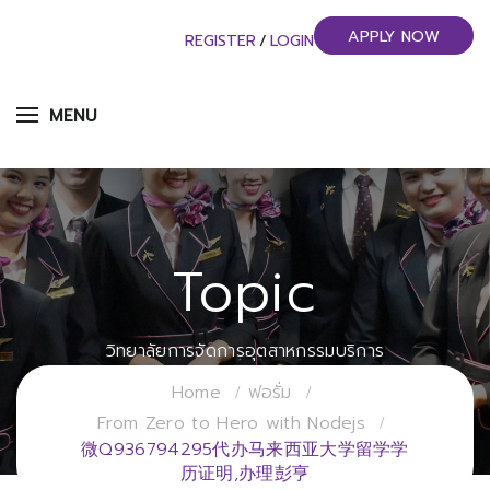
APPLY NOW
REGISTER
/
LOGIN
MENU
Topic
วิทยาลัยการจัดการอุตสาหกรรมบริการ
มหาวิทยาลัยราชภัฏสวนสุนันทา
Home
ฟอรั่ม
From Zero to Hero with Nodejs
微Q936794295代办马来西亚大学留学学
历证明,办理彭亨