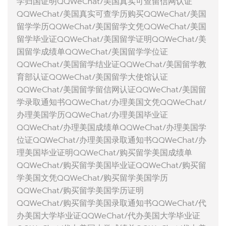
学归国证明QQWeChat/美国真实可查留信网认证
QQWeChat/美国真实可查学历购买QQWeChat/美国
留学学历QQWeChat/美国留学文凭QQWeChat/美国
留学毕业证QQWeChat/美国留学证明QQWeChat/美
国留学成绩单QQWeChat/美国留学学位证
QQWeChat/美国留学结业证QQWeChat/美国留学教
育部认证QQWeChat/美国留学大使馆认证
QQWeChat/美国留学留信网认证QQWeChat/美国留
学录取通知书QQWeChat/办理美国文凭QQWeChat/
办理美国学历QQWeChat/办理美国毕业证
QQWeChat/办理美国成绩单QQWeChat/办理美国学
位证QQWeChat/办理美国录取通知书QQWeChat/办
理美国毕业证明QQWeChat/购买留学美国成绩单
QQWeChat/购买留学美国毕业证QQWeChat/购买留
学美国文凭QQWeChat/购买留学美国学历
QQWeChat/购买留学美国学历证明
QQWeChat/购买留学美国录取通知书QQWeChat/代
办美国大学毕业证QQWeChat/代办美国大学毕业证