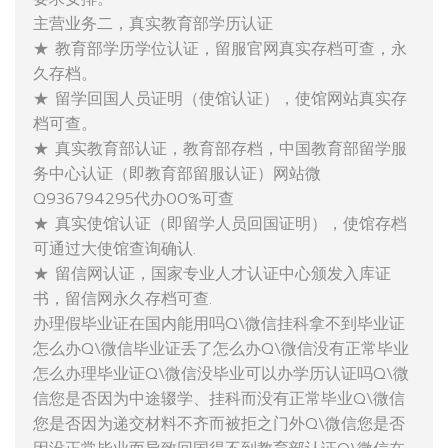
主营业务二，真实教育部学历认证
★ 教育部学历学位认证，留服官网真实存档可查，永
久存档。
★ 留学回国人员证明（使馆认证），使馆网站真实存
档可查。
★ 真实教育部认证，教育部存档，中国教育部留学服
务中心认证（即教育部留服认证）网站微
Q936794295代办00%可查
★ 真实使馆认证（即留学人员回国证明），使馆存档
可通过大使馆查询确认.
★ 留信网认证，国家专业人才认证中心颁发入库证
书，留信网永久存档可查.
办理假毕业证在国内能用吗Q\微信挂科拿不到毕业证
怎么办Q\微信毕业证丢了怎么办Q\微信没有正常毕业
怎么办理毕业证Q\微信没毕业可以办学历认证吗Q\微
信您是否因为中途辍学、挂科而没有正常毕业Q\微信
您是否因为递交材料不齐而被拒之门外Q\微信您是否