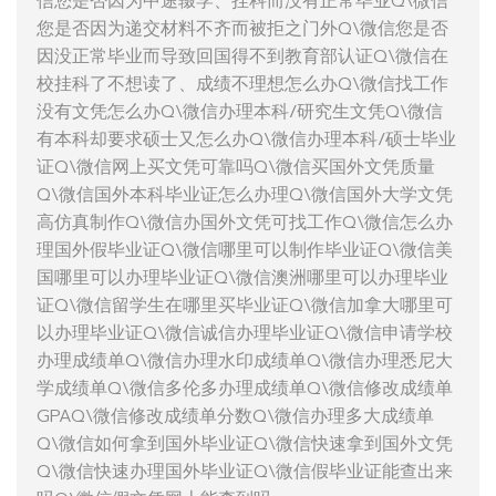
信您是否因为中途辍学、挂科而没有正常毕业Q\微信
您是否因为递交材料不齐而被拒之门外Q\微信您是否
因没正常毕业而导致回国得不到教育部认证Q\微信在
校挂科了不想读了、成绩不理想怎么办Q\微信找工作
没有文凭怎么办Q\微信办理本科/研究生文凭Q\微信
有本科却要求硕士又怎么办Q\微信办理本科/硕士毕业
证Q\微信网上买文凭可靠吗Q\微信买国外文凭质量
Q\微信国外本科毕业证怎么办理Q\微信国外大学文凭
高仿真制作Q\微信办国外文凭可找工作Q\微信怎么办
理国外假毕业证Q\微信哪里可以制作毕业证Q\微信美
国哪里可以办理毕业证Q\微信澳洲哪里可以办理毕业
证Q\微信留学生在哪里买毕业证Q\微信加拿大哪里可
以办理毕业证Q\微信诚信办理毕业证Q\微信申请学校
办理成绩单Q\微信办理水印成绩单Q\微信办理悉尼大
学成绩单Q\微信多伦多办理成绩单Q\微信修改成绩单
GPAQ\微信修改成绩单分数Q\微信办理多大成绩单
Q\微信如何拿到国外毕业证Q\微信快速拿到国外文凭
Q\微信快速办理国外毕业证Q\微信假毕业证能查出来