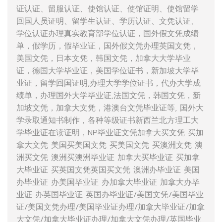
证认证、留服认证、使馆认证、使馆证明、使馆留学
回国人员证明、留学生认证、学历认证、文凭认证、
学位认证办理真实教育部学位认证，国外假文凭成绩
单，假学历，假毕业证，国外假文凭办理英国文凭，
美国文凭，日本文凭，韩国文凭，加拿大大学毕业
证，德国大学毕业证，美国学位证书，新加坡大学毕
业证，留学回国证明,办理大学学位证书，代办大学成
绩单，办理国外大学毕业证,法国文凭，韩国文凭，新
加坡文凭，加拿大文凭，港澳台文凭毕业证等, 国外大
学录取通知书制作，各种等级证书新西兰北方理工大
学毕业证在读证明，NP毕业证文凭加拿大买文凭 买加
拿大文凭 美国买美国文凭 买美国文凭 买澳洲文凭 澳
洲买文凭 澳洲买澳洲毕业证 加拿大买毕业证 买加拿
大毕业证 买英国文凭英国买文凭 澳洲办毕业证 美国
办毕业证 办美国毕业证 办加拿大毕业证 加拿大办毕
业证 办英国毕业证 英国办毕业证/美国文凭/美国毕业
证/美国文凭办理/美国毕业证办理/加拿大毕业证/加拿
大文凭/加拿大毕业证办理/加拿大文凭办理/英国毕业