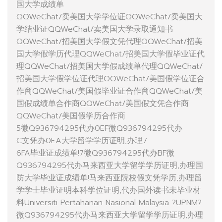
国大学成绩单
QQWeChat/卖美国大学学位证QQWeChat/卖美国大
学结业证QQWeChat/卖美国大学录取通知书
QQWeChat/招美国大学假文凭代理QQWeChat/招美
国大学假学历代理QQWeChat/招美国大学假毕业证代
理QQWeChat/招美国大学假成绩单代理QQWeChat/
招美国大学假学位证代理QQWeChat/美国假学位证合
作商QQWeChat/美国假毕业证合作商QQWeChat/美
国假成绩单合作商QQWeChat/美国假文凭合作商
QQWeChat/美国假学历合作商
5微Q936794295代办0EF微Q936794295代办
C文凭办0EA大学留学学历证明,办理7
6FA毕业证成绩单!7微Q936794295代办BF微
Q936794295代办马来西亚大学留学学历证明,办理国
防大学毕业证成绩单!马来西亚院校假文凭学历,办理留
学学士毕业证明本科学位证明,代办国外读书未毕业材
料Universiti Pertahanan Nasional Malaysia ?UPNM?
微Q936794295代办马来西亚大学留学学历证明,办理