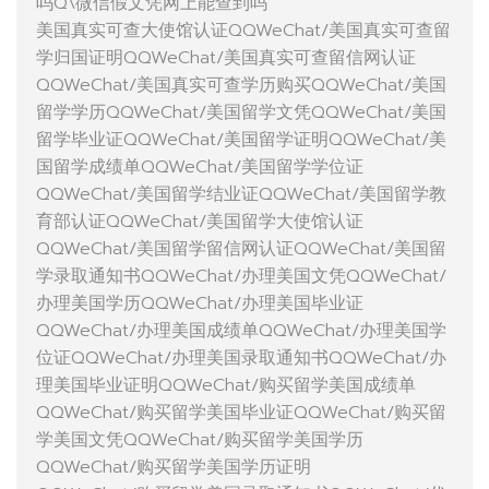
吗Q\微信假文凭网上能查到吗
美国真实可查大使馆认证QQWeChat/美国真实可查留
学归国证明QQWeChat/美国真实可查留信网认证
QQWeChat/美国真实可查学历购买QQWeChat/美国
留学学历QQWeChat/美国留学文凭QQWeChat/美国
留学毕业证QQWeChat/美国留学证明QQWeChat/美
国留学成绩单QQWeChat/美国留学学位证
QQWeChat/美国留学结业证QQWeChat/美国留学教
育部认证QQWeChat/美国留学大使馆认证
QQWeChat/美国留学留信网认证QQWeChat/美国留
学录取通知书QQWeChat/办理美国文凭QQWeChat/
办理美国学历QQWeChat/办理美国毕业证
QQWeChat/办理美国成绩单QQWeChat/办理美国学
位证QQWeChat/办理美国录取通知书QQWeChat/办
理美国毕业证明QQWeChat/购买留学美国成绩单
QQWeChat/购买留学美国毕业证QQWeChat/购买留
学美国文凭QQWeChat/购买留学美国学历
QQWeChat/购买留学美国学历证明