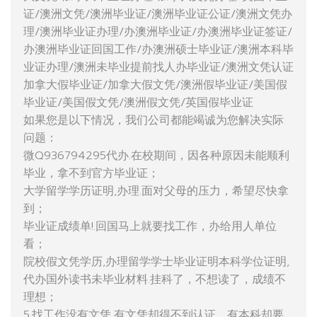
证/澳洲文凭/澳洲毕业证/澳洲毕业证公证/澳洲文凭办
理/澳洲毕业证办理/办澳洲毕业证/办澳洲毕业证签证/
办澳洲毕业证回国工作/办澳洲硕士毕业证/澳洲本科毕
业证办理/澳洲未毕业提前找人办毕业证/澳洲文凭认证
加拿大假毕业证/加拿大假文凭/澳洲假毕业证/美国假
毕业证/美国假文凭/澳洲假文凭/英国假毕业证
如果您是以下情况，我们公司都能竭诚为您解决实际
问题：
微Q936794295代办.在校期间，因各种原因未能顺利
毕业，拿不到官方毕业证；
大学留学学历证明,办理.面对父母的压力，希望尽快拿
到；
毕业证成绩单!.回国马上就要找工作，办给用人单位
看；
院校假文凭学历,办理留学学士毕业证明本科学位证明,
代办国外读书未毕业材料.挂科了，不想读了，成绩不
理想；
5.找工作没有文凭,有文凭却得不到认证，有本科却要