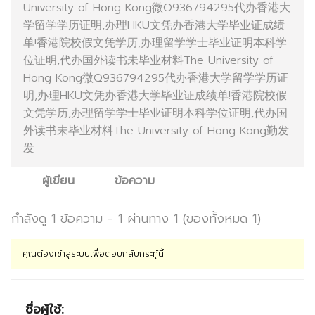
University of Hong Kong微Q936794295代办香港大
学留学学历证明,办理HKU文凭办香港大学毕业证成绩
单!香港院校假文凭学历,办理留学学士毕业证明本科学
位证明,代办国外读书未毕业材料The University of
Hong Kong微Q936794295代办香港大学留学学历证
明,办理HKU文凭办香港大学毕业证成绩单!香港院校假
文凭学历,办理留学学士毕业证明本科学位证明,代办国
外读书未毕业材料The University of Hong Kong勤发
发
ผู้เขียน
ข้อความ
กำลังดู 1 ข้อความ - 1 ผ่านทาง 1 (ของทั้งหมด 1)
คุณต้องเข้าสู่ระบบเพื่อตอบกลับกระทู้นี้
ชื่อผู้ใช้: