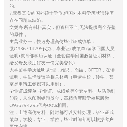
的。
7.获得真实的国外硕士学位,但国外本科学历就读经历
存在问题或缺陷。
文凭办.所有材料真实，但资料不全,无法提供完全齐整
的原件 。
主营业务一，快速办理高仿毕业证成绩单：
微Q936794295代办，毕业证+成绩单+留学回国人员
证明+教育部学历认证（全套留学回国必备证明材料，
给父母及亲朋好友一份完美交代）;
大学留学学历证明,办理，雅思，托福，OFFER，在读
证明，学生卡等留学相关材料（申请学校，转学，甚
至是申请工签都可以用到）。
毕业证成绩单!.毕业证、成绩单等全套材料，从防伪到
印刷，从水印到钢印烫金，高精仿度跟学校原版微
Q936794295代办00%相同。
注：上述高仿材料，随时都可以安排办理，毕业证成
绩单，学校，专业，学位，毕业时间都可以根据客户
要求安排。