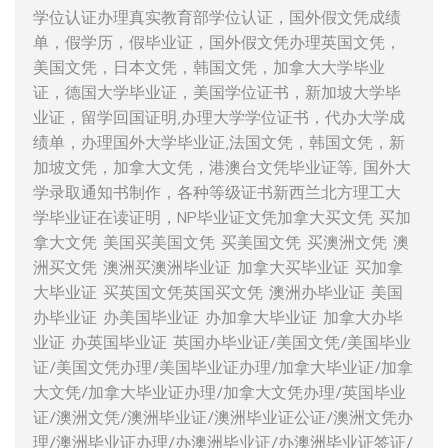
学位认证办理真实教育部学位认证，国外假文凭成绩
单，假学历，假毕业证，国外假文凭办理英国文凭，
美国文凭，日本文凭，韩国文凭，加拿大大学毕业
证，德国大学毕业证，美国学位证书，新加坡大学毕
业证，留学回国证明,办理大学学位证书，代办大学成
绩单，办理国外大学毕业证,法国文凭，韩国文凭，新
加坡文凭，加拿大文凭，港澳台文凭毕业证等, 国外大
学录取通知书制作，各种等级证书新西兰北方理工大
学毕业证在读证明，NP毕业证文凭加拿大买文凭 买加
拿大文凭 美国买美国文凭 买美国文凭 买澳洲文凭 澳
洲买文凭 澳洲买澳洲毕业证 加拿大买毕业证 买加拿
大毕业证 买英国文凭英国买文凭 澳洲办毕业证 美国
办毕业证 办美国毕业证 办加拿大毕业证 加拿大办毕
业证 办英国毕业证 英国办毕业证/美国文凭/美国毕业
证/美国文凭办理/美国毕业证办理/加拿大毕业证/加拿
大文凭/加拿大毕业证办理/加拿大文凭办理/英国毕业
证/澳洲文凭/澳洲毕业证/澳洲毕业证公证/澳洲文凭办
理/澳洲毕业证办理/办澳洲毕业证/办澳洲毕业证签证/