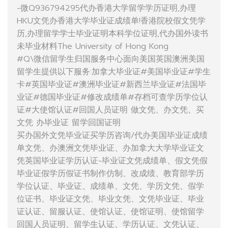
-微Q936794295代办香港大学留学学历证明,办理
HKU文凭办香港大学毕业证成绩单!香港院校假文凭学
历,办理留学学士毕业证明本科学位证明,代办国外读书
未毕业材料The University of Hong Kong
#Q\微信留学生归国服务中心面向美国英国澳洲美国
留学生提供以下服务:加拿大毕业证#美国毕业证#学生
卡#英国毕业证#澳洲毕业证#新西兰毕业证#法国毕
业证#德国毕业证#修改成绩单#存档可查学历学位认
证#大使馆认证#回国人员证明 做文凭、办文凭、买
文凭 办毕业证 留学回国证明
买办国外文凭毕业证买学历咨询/代办美国毕业证成绩
单文凭、办澳洲文凭毕业证、办加拿大大学毕业证文
凭英国毕业证学历认证-毕业证文凭成绩单、假文凭假
毕业证假学历假证书制作仿制、改成绩、教育部学历
学位认证、毕业证、成绩单、文凭、学历文凭、假学
位证书、毕业证文凭、毕业文凭、文凭毕业证、毕业
证认证、留服认证、使馆认证、使馆证明、使馆留学
回国人员证明、留学生认证、学历认证、文凭认证、