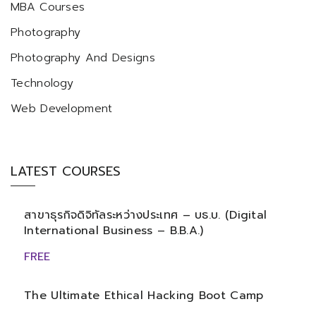
MBA Courses
Photography
Photography And Designs
Technology
Web Development
LATEST COURSES
สาขาธุรกิจดิจิทัลระหว่างประเทศ – บธ.บ. (Digital
International Business – B.B.A.)
FREE
The Ultimate Ethical Hacking Boot Camp