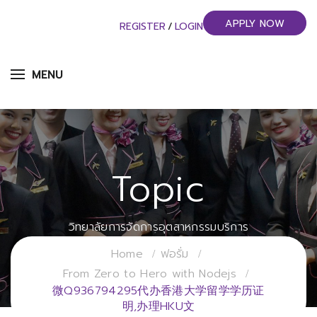
APPLY NOW
REGISTER
/
LOGIN
MENU
Topic
วิทยาลัยการจัดการอุตสาหกรรมบริการ
มหาวิทยาลัยราชภัฏสวนสุนันทา
Home
ฟอรั่ม
From Zero to Hero with Nodejs
微Q936794295代办香港大学留学学历证
明,办理HKU文