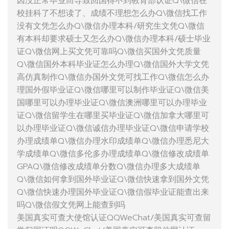
因没正常毕业而导致回国得不到教育部认证Q\微信在
校挂科了不想读了、成绩不理想怎么办Q\微信找工作
没有文凭怎么办Q\微信办理本科/研究生文凭Q\微信
有本科却要求硕士又怎么办Q\微信办理本科/硕士毕业
证Q\微信网上买文凭可靠吗Q\微信买国外文凭质量
Q\微信国外本科毕业证怎么办理Q\微信国外大学文凭
高仿真制作Q\微信办国外文凭可找工作Q\微信怎么办
理国外假毕业证Q\微信哪里可以制作毕业证Q\微信美
国哪里可以办理毕业证Q\微信澳洲哪里可以办理毕业
证Q\微信留学生在哪里买毕业证Q\微信加拿大哪里可
以办理毕业证Q\微信诚信办理毕业证Q\微信申请学校
办理成绩单Q\微信办理水印成绩单Q\微信办理悉尼大
学成绩单Q\微信多伦多办理成绩单Q\微信修改成绩单
GPAQ\微信修改成绩单分数Q\微信办理多大成绩单
Q\微信如何拿到国外毕业证Q\微信快速拿到国外文凭
Q\微信快速办理国外毕业证Q\微信假毕业证能查出来
吗Q\微信假文凭网上能查到吗
美国真实可查大使馆认证QQWeChat/美国真实可查留