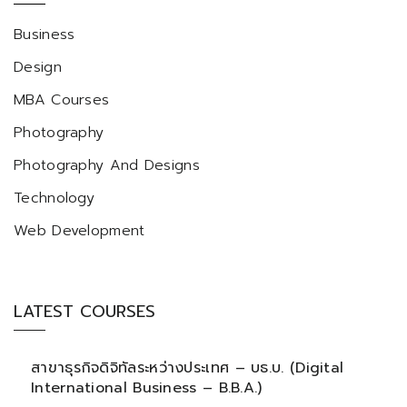
Business
Design
MBA Courses
Photography
Photography And Designs
Technology
Web Development
LATEST COURSES
สาขาธุรกิจดิจิทัลระหว่างประเทศ – บธ.บ. (Digital
International Business – B.B.A.)