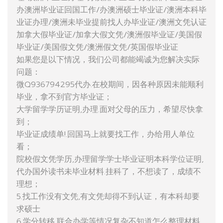
办澳洲毕业证回国工作/办澳洲硕士毕业证/澳洲本科毕
业证办理/澳洲未毕业提前找人办毕业证/澳洲文凭认证
加拿大假毕业证/加拿大假文凭/澳洲假毕业证/美国假
毕业证/美国假文凭/澳洲假文凭/英国假毕业证
如果您是以下情况，我们公司都能竭诚为您解决实际
问题：
微Q936794295代办.在校期间，因各种原因未能顺利
毕业，拿不到官方毕业证；
大学留学学历证明,办理.面对父母的压力，希望尽快拿
到；
毕业证成绩单!.回国马上就要找工作，办给用人单位
看；
院校假文凭学历,办理留学学士毕业证明本科学位证明,
代办国外读书未毕业材料.挂科了，不想读了，成绩不
理想；
5.找工作没有文凭,有文凭却得不到认证，有本科却要
求硕士
6.学分转移,联合办学等情况复杂不知道怎么整理材料