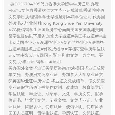
-微Q936794295代办香港大学留学学历证明,办理
HKSYU文凭办香港树仁大学毕业证成绩单!香港院校假
文凭学历,办理留学学士毕业证明本科学位证明,代办国
外读书未毕业材料Hong Kong Shue Yan University
#Q\微信留学生归国服务中心面向美国英国澳洲美国
留学生提供以下服务:加拿大毕业证#美国毕业证#学生
卡#英国毕业证#澳洲毕业证#新西兰毕业证#法国毕
业证#德国毕业证#修改成绩单#存档可查学历学位认
证#大使馆认证#回国人员证明 做文凭、办文凭、买
文凭 办毕业证 留学回国证明
买办国外文凭毕业证买学历咨询/代办美国毕业证成绩
单文凭、办澳洲文凭毕业证、办加拿大大学毕业证文
凭英国毕业证学历认证-毕业证文凭成绩单、假文凭假
毕业证假学历假证书制作仿制、改成绩、教育部学历
学位认证、毕业证、成绩单、文凭、学历文凭、假学
位证书、毕业证文凭、毕业文凭、文凭毕业证、毕业
证认证、留服认证、使馆认证、使馆证明、使馆留学
回国人员证明、留学生认证、学历认证、文凭认证、