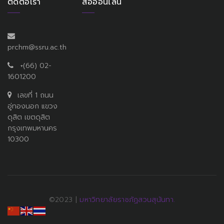
ติดต่อเรา
สื่อออนไลน์
prchm@ssru.ac.th
+(66) 02-
1601200
เลขที่ 1 ถนน
อู่ทองนอก แขวง
ดุสิต เขตดุสิต
กรุงเทพมหานคร
10300
©2023 |
มหาวิทยาลัยราชภัฏสวนสุนันทา.