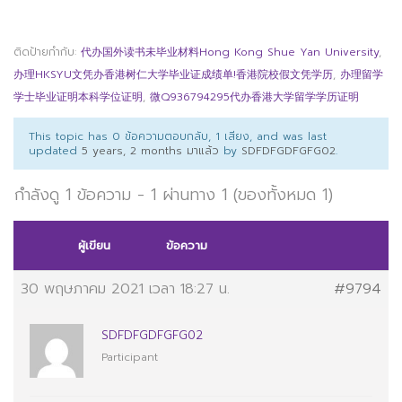
ติดป้ายกำกับ:
代办国外读书未毕业材料Hong Kong Shue Yan University
,
办理HKSYU文凭办香港树仁大学毕业证成绩单!香港院校假文凭学历
,
办理留学
学士毕业证明本科学位证明
,
微Q936794295代办香港大学留学学历证明
This topic has 0 ข้อความตอบกลับ, 1 เสียง, and was last
updated
5 years, 2 months มาแล้ว
by
SDFDFGDFGFG02
.
กำลังดู 1 ข้อความ - 1 ผ่านทาง 1 (ของทั้งหมด 1)
ผู้เขียน
ข้อความ
30 พฤษภาคม 2021 เวลา 18:27 น.
#9794
SDFDFGDFGFG02
Participant