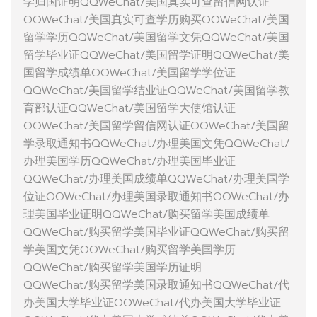
学归国证明QQWeChat/美国真实可查留信网认证
QQWeChat/美国真实可查学历购买QQWeChat/美国
留学学历QQWeChat/美国留学文凭QQWeChat/美国
留学毕业证QQWeChat/美国留学证明QQWeChat/美
国留学成绩单QQWeChat/美国留学学位证
QQWeChat/美国留学结业证QQWeChat/美国留学教
育部认证QQWeChat/美国留学大使馆认证
QQWeChat/美国留学留信网认证QQWeChat/美国留
学录取通知书QQWeChat/办理美国文凭QQWeChat/
办理美国学历QQWeChat/办理美国毕业证
QQWeChat/办理美国成绩单QQWeChat/办理美国学
位证QQWeChat/办理美国录取通知书QQWeChat/办
理美国毕业证明QQWeChat/购买留学美国成绩单
QQWeChat/购买留学美国毕业证QQWeChat/购买留
学美国文凭QQWeChat/购买留学美国学历
QQWeChat/购买留学美国学历证明
QQWeChat/购买留学美国录取通知书QQWeChat/代
办美国大学毕业证QQWeChat/代办美国大学毕业证