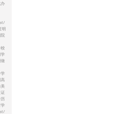
代办
t/
证明
国院
学校
国学
制做
中学
国高
仿美
位证
学历
留学
t/