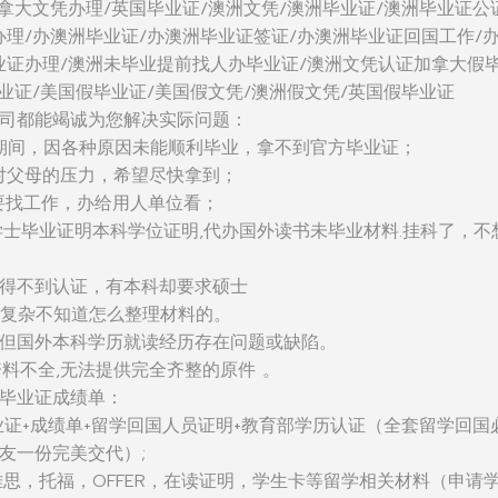
拿大文凭办理/英国毕业证/澳洲文凭/澳洲毕业证/澳洲毕业证公
办理/办澳洲毕业证/办澳洲毕业证签证/办澳洲毕业证回国工作/
业证办理/澳洲未毕业提前找人办毕业证/澳洲文凭认证加拿大假
业证/美国假毕业证/美国假文凭/澳洲假文凭/英国假毕业证
司都能竭诚为您解决实际问题：
.在校期间，因各种原因未能顺利毕业，拿不到官方毕业证；
面对父母的压力，希望尽快拿到；
就要找工作，办给用人单位看；
学士毕业证明本科学位证明,代办国外读书未毕业材料.挂科了，不
凭却得不到认证，有本科却要求硕士
情况复杂不知道怎么整理材料的。
位,但国外本科学历就读经历存在问题或缺陷。
料不全,无法提供完全齐整的原件 。
毕业证成绩单：
，毕业证+成绩单+留学回国人员证明+教育部学历认证（全套留学回国
友一份完美交代）;
雅思，托福，OFFER，在读证明，学生卡等留学相关材料（申请