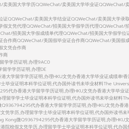
t/卖美国大学学历QQWeChat/卖美国大学毕业证QQWeChat/
学位证QQWeChat/卖美国大学结业证QQWeChat/卖美国大学录
大学假文凭代理QQWeChat/招美国大学假学历代理QQWeChat/
Chat/招美国大学假成绩单代理QQWeChat/招美国大学假学位
位证合作商QQWeChat/美国假毕业证合作商QQWeChat/美国假
国假文凭合作商
合作商
学留学学历证明,办理9AC0
大学留学学历证明,办理DE
代办香港大学留学学历证明,办理HKU文凭办香港大学毕业证成绩单!香
毕业证明本科学位证明,代办国外读书未毕业材料The Universi
36794295代办香港大学留学学历证明,办理HKU文凭办香港大学毕业
办理留学学士毕业证明本科学位证明,代办国外读书未毕业材料Th
g Kong微Q936794295代办香港大学留学学历证明,办理HKU文凭办香
假文凭学历,办理留学学士毕业证明本科学位证明,代办国外读书未
of Hong Kong微Q936794295代办香港大学留学学历证明,办理HKU
香港院校假文凭学历,办理留学学士毕业证明本科学位证明,代办国