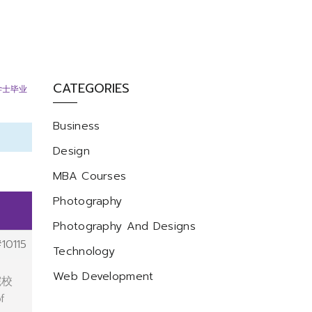
CATEGORIES
学士毕业
Business
Design
MBA Courses
Photography
Photography And Designs
10115
Technology
Web Development
院校
f