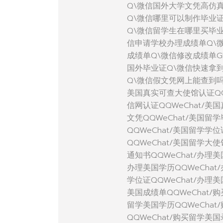
Q\微信国外大学文凭高仿
Q\微信哪里可以制作毕业
Q\微信留学生在哪里买毕
信申请学校办理成绩单Q\
成绩单Q\微信修改成绩单G
国外毕业证Q\微信快速拿
Q\微信假文凭网上能查到
美国真实可查大使馆认证QQ
信网认证QQWeChat/美
文凭QQWeChat/美国留学
QQWeChat/美国留学学
QQWeChat/美国留学大
通知书QQWeChat/办理美
办理美国学历QQWeChat
学位证QQWeChat/办理
美国成绩单QQWeChat/
留学美国学历QQWeCha
QQWeChat/购买留学美