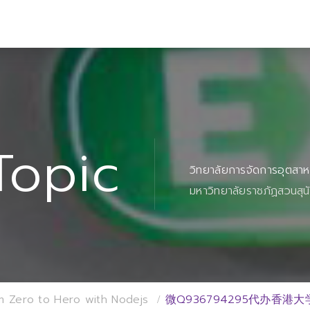
Topic
วิทยาลัยการจัดการอุตสา
มหาวิทยาลัยราชภัฏสวนสุน
m Zero to Hero with Nodejs
微Q936794295代办香港