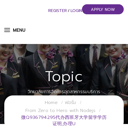
APPLY NOW
REGISTER
/
LOGIN
MENU
Topic
วิทยาลัยการจัดการอุตสาหกรรมบริการ
มหาวิทยาลัยราชภัฏสวนสุนันทา
Home
ฟอรั่ม
From Zero to Hero with Nodejs
微Q936794295代办西班牙大学留学学历
证明,办理U