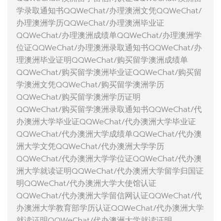
学录取通知书QQWeChat/办理澳洲文凭QQWeChat/
办理澳洲学历QQWeChat/办理澳洲毕业证
QQWeChat/办理澳洲成绩单QQWeChat/办理澳洲学
位证QQWeChat/办理澳洲录取通知书QQWeChat/办
理澳洲毕业证明QQWeChat/购买留学澳洲成绩单
QQWeChat/购买留学澳洲毕业证QQWeChat/购买留
学澳洲文凭QQWeChat/购买留学澳洲学历
QQWeChat/购买留学澳洲学历证明
QQWeChat/购买留学澳洲录取通知书QQWeChat/代
办澳洲大学毕业证QQWeChat/代办澳洲大学毕业证
QQWeChat/代办澳洲大学成绩单QQWeChat/代办澳
洲大学文凭QQWeChat/代办澳洲大学学历
QQWeChat/代办澳洲大学学位证QQWeChat/代办澳
洲大学就读证明QQWeChat/代办澳洲大学留学归国证
明QQWeChat/代办澳洲大学大使馆认证
QQWeChat/代办澳洲大学留信网认证QQWeChat/代
办澳洲大学教育部学历认证QQWeChat/代办澳洲大学
就读证明QQWeChat/代办澳洲大学就读证明