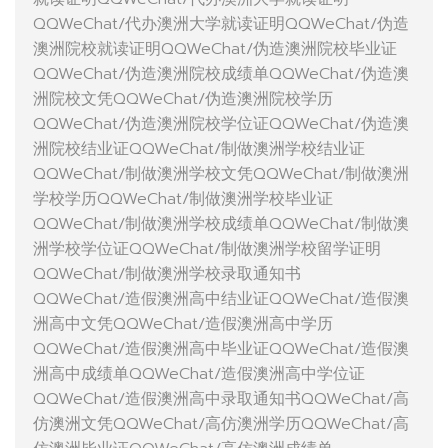
QQWeChat/代办澳洲大学就读证明QQWeChat/伪造
澳洲院校就读证明QQWeChat/伪造澳洲院校毕业证
QQWeChat/伪造澳洲院校成绩单QQWeChat/伪造澳
洲院校文凭QQWeChat/伪造澳洲院校学历
QQWeChat/伪造澳洲院校学位证QQWeChat/伪造澳
洲院校结业证QQWeChat/制做澳洲学校结业证
QQWeChat/制做澳洲学校文凭QQWeChat/制做澳洲
学校学历QQWeChat/制做澳洲学校毕业证
QQWeChat/制做澳洲学校成绩单QQWeChat/制做澳
洲学校学位证QQWeChat/制做澳洲学校留学证明
QQWeChat/制做澳洲学校录取通知书
QQWeChat/造假澳洲高中结业证QQWeChat/造假澳
洲高中文凭QQWeChat/造假澳洲高中学历
QQWeChat/造假澳洲高中毕业证QQWeChat/造假澳
洲高中成绩单QQWeChat/造假澳洲高中学位证
QQWeChat/造假澳洲高中录取通知书QQWeChat/高
仿澳洲文凭QQWeChat/高仿澳洲学历QQWeChat/高