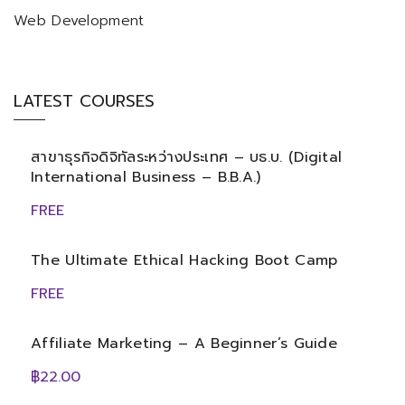
Web Development
LATEST COURSES
สาขาธุรกิจดิจิทัลระหว่างประเทศ – บธ.บ. (Digital
International Business – B.B.A.)
FREE
The Ultimate Ethical Hacking Boot Camp
FREE
Affiliate Marketing – A Beginner’s Guide
฿22.00