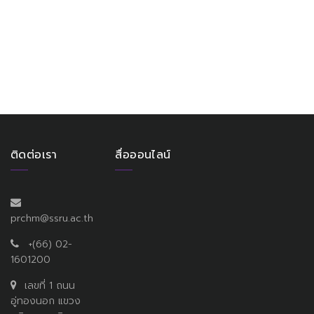
ติดต่อเรา
สื่อออนไลน์
prchm@ssru.ac.th
+(66) 02-
1601200
เลขที่ 1 ถนน
อู่ทองนอก แขวง