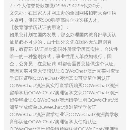
7：个人信誉贷款加微Q936794295代办0分。
文凭办：在国家人才网主办的全国网络招聘大会中纳
入资料，供国家500强等高端企业选择人才。
【教育部学历认证的用途】：
如果您计划在国内发展，那么办理国内教育部学历认
证是必不可少的，由于国外文凭在国内无法辨别真
假，教育部 认证是对您国外所获学历真实性，合法性
唯一的一种鉴别方式，事业性用人单位如银行，国
企，公务员，在您应聘 时都会需要您提供这个认证。
澳洲真实可查大使馆认证QQWeChat/澳洲真实可查留
学归国证明QQWeChat/澳洲真实可查留信网认证
QQWeChat/澳洲真实可查学历购买QQWeChat/澳洲
留学学历QQWeChat/澳洲留学文凭QQWeChat/澳洲
留学毕业证QQWeChat/澳洲留学证明QQWeChat/澳
洲留学成绩单QQWeChat/澳洲留学学位证
QQWeChat/澳洲留学结业证QQWeChat/澳洲留学教
育部认证QQWeChat/澳洲留学大使馆认证
QQWeChat/澳洲留学留信网认证QQWeChat/澳洲留