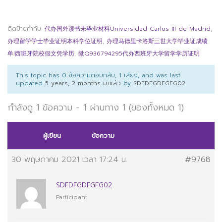
ติดป้ายกำกับ:
代办国外读书未毕业材料Universidad Carlos III de Madrid
,
办理留学学士毕业证明本科学位证明
,
办理马德里卡洛斯三世大学毕业证成绩
单!西班牙院校假文凭学历
,
微Q936794295代办西班牙大学留学学历证明
This topic has 0 ข้อความตอบกลับ, 1 เสียง, and was last
updated
5 years, 2 months มาแล้ว
by
SDFDFGDFGFG02
.
กำลังดู 1 ข้อความ - 1 ผ่านทาง 1 (ของทั้งหมด 1)
ผู้เขียน
ข้อความ
30 พฤษภาคม 2021 เวลา 17:24 น.
#9768
SDFDFGDFGFG02
Participant