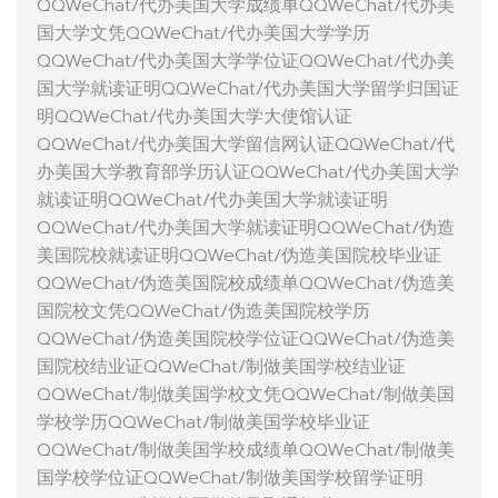
QQWeChat/代办美国大学成绩单QQWeChat/代办美
国大学文凭QQWeChat/代办美国大学学历
QQWeChat/代办美国大学学位证QQWeChat/代办美
国大学就读证明QQWeChat/代办美国大学留学归国证
明QQWeChat/代办美国大学大使馆认证
QQWeChat/代办美国大学留信网认证QQWeChat/代
办美国大学教育部学历认证QQWeChat/代办美国大学
就读证明QQWeChat/代办美国大学就读证明
QQWeChat/代办美国大学就读证明QQWeChat/伪造
美国院校就读证明QQWeChat/伪造美国院校毕业证
QQWeChat/伪造美国院校成绩单QQWeChat/伪造美
国院校文凭QQWeChat/伪造美国院校学历
QQWeChat/伪造美国院校学位证QQWeChat/伪造美
国院校结业证QQWeChat/制做美国学校结业证
QQWeChat/制做美国学校文凭QQWeChat/制做美国
学校学历QQWeChat/制做美国学校毕业证
QQWeChat/制做美国学校成绩单QQWeChat/制做美
国学校学位证QQWeChat/制做美国学校留学证明