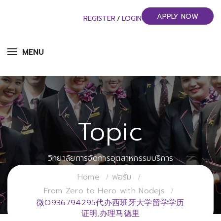
APPLY NOW
REGISTER
/
LOGIN
MENU
Topic
วิทยาลัยการจัดการอุตสาหกรรมบริการ
มหาวิทยาลัยราชภัฏสวนสุนันทา
Home
ฟอรั่ม
From Zero to Hero with Nodejs
微Q936794295代办西班牙大学留学学历
证明,办理马德里