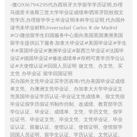
-微Q936794295代办西班牙大学留学学历证明,办理
马德里卡洛斯三世大学毕业证成绩单!西班牙院校假文
凭学历,办理留学学士毕业证明本科学位证明,代办国外
读书未毕业材料Universidad Carlos III de Madrid
#Q\微信留学生归国服务中心面向美国英国澳洲美国
留学生提供以下服务:加拿大毕业证#美国毕业证#学生
卡#英国毕业证#澳洲毕业证#新西兰毕业证#法国毕
业证#德国毕业证#修改成绩单#存档可查学历学位认
证#大使馆认证#回国人员证明 做文凭、办文凭、买
文凭 办毕业证 留学回国证明
买办国外文凭毕业证买学历咨询/代办美国毕业证成绩
单文凭、办澳洲文凭毕业证、办加拿大大学毕业证文
凭英国毕业证学历认证-毕业证文凭成绩单、假文凭假
毕业证假学历假证书制作仿制、改成绩、教育部学历
学位认证、毕业证、成绩单、文凭、学历文凭、假学
位证书、毕业证文凭、毕业文凭、文凭毕业证、毕业
证认证、留服认证、使馆认证、使馆证明、使馆留学
回国人员证明、留学生认证、学历认证、文凭认证、