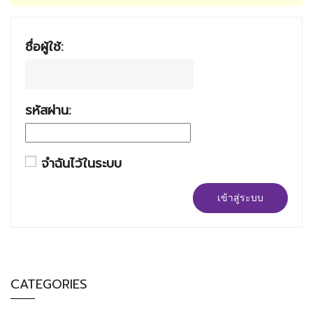
ชื่อผู้ใช้:
รหัสผ่าน:
จำฉันไว้ในระบบ
เข้าสู่ระบบ
CATEGORIES