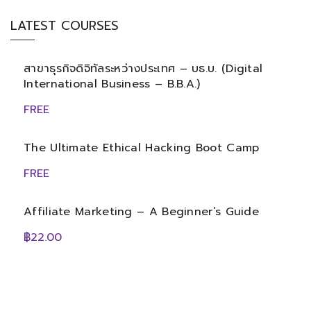
LATEST COURSES
สาขาธุรกิจดิจิทัลระหว่างประเทศ – บธ.บ. (Digital
International Business – B.B.A.)
FREE
The Ultimate Ethical Hacking Boot Camp
FREE
Affiliate Marketing – A Beginner’s Guide
฿22.00