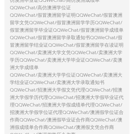
仿澳洲毕业证QQWeChat/高仿澳洲成绩单
QQWeChat/高仿澳洲学位证
QQWeChat/假冒澳洲留学证明QQWeChat/假冒澳洲
留学文凭QQWeChat/假冒澳洲留学学历QQWeChat/
假冒澳洲留学毕业证QQWeChat/假冒澳洲留学成绩单
QQWeChat/假冒澳洲留学录取通知书QQWeChat/假
冒澳洲留学结业证QQWeChat/假冒澳洲留学在读证明
QQWeChat/卖澳洲大学文凭QQWeChat/卖澳洲大学
学历QQWeChat/卖澳洲大学毕业证QQWeChat/卖澳
洲大学成绩单
QQWeChat/卖澳洲大学学位证QQWeChat/卖澳洲大
学结业证QQWeChat/卖澳洲大学录取通知书
QQWeChat/招澳洲大学假文凭代理QQWeChat/招澳
洲大学假学历代理QQWeChat/招澳洲大学假毕业证代
理QQWeChat/招澳洲大学假成绩单代理QQWeChat/
招澳洲大学假学位证代理QQWeChat/澳洲假学位证合
作商QQWeChat/澳洲假毕业证合作商QQWeChat/澳
洲假成绩单合作商QQWeChat/澳洲假文凭合作商