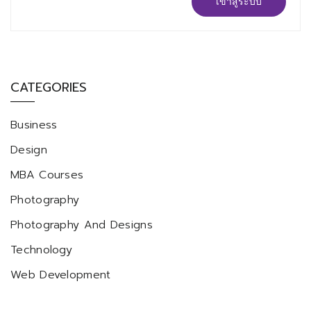
เข้าสู่ระบบ
CATEGORIES
Business
Design
MBA Courses
Photography
Photography And Designs
Technology
Web Development