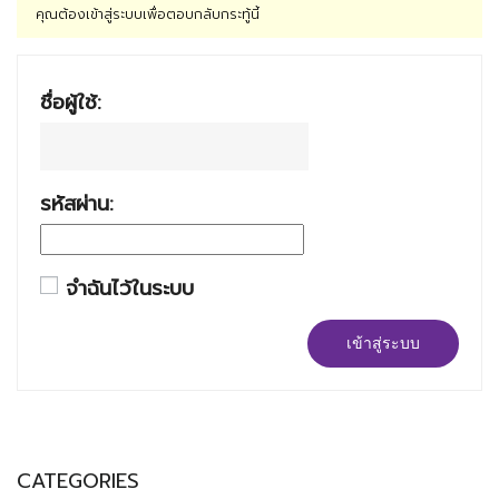
คุณต้องเข้าสู่ระบบเพื่อตอบกลับกระทู้นี้
ชื่อผู้ใช้:
รหัสผ่าน:
จำฉันไว้ในระบบ
เข้าสู่ระบบ
CATEGORIES