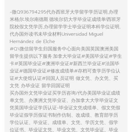
-微Q936794295代办西班牙大学留学学历证明,办理
米格尔.埃尔南德斯.德埃尔切大学毕业证成绩单!西班牙
院校假文凭学历,办理留学学士毕业证明本科学位证明,
代办国外读书未毕业材料Universidad Miguel
Hernández de Elche
#Q\微信留学生归国服务中心面向美国英国澳洲美国
留学生提供以下服务:加拿大毕业证#美国毕业证#学生
卡#英国毕业证#澳洲毕业证#新西兰毕业证#法国毕
业证#德国毕业证#修改成绩单#存档可查学历学位认
证#大使馆认证#回国人员证明 做文凭、办文凭、买
文凭 办毕业证 留学回国证明
买办国外文凭毕业证买学历咨询/代办美国毕业证成绩
单文凭、办澳洲文凭毕业证、办加拿大大学毕业证文
凭英国毕业证学历认证-毕业证文凭成绩单、假文凭假
毕业证假学历假证书制作仿制、改成绩、教育部学历
学位认证、毕业证、成绩单、文凭、学历文凭、假学
位证书、毕业证文凭、毕业文凭、文凭毕业证、毕业