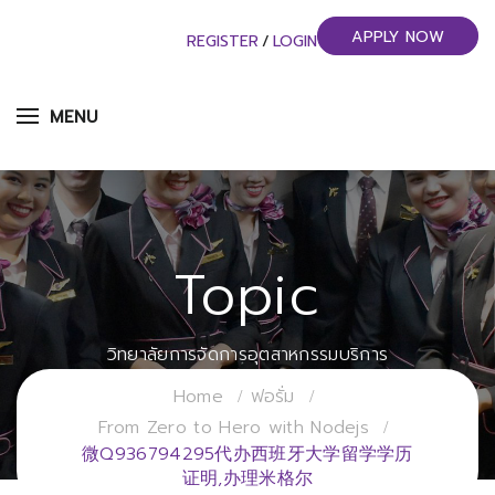
APPLY NOW
REGISTER
/
LOGIN
MENU
Topic
วิทยาลัยการจัดการอุตสาหกรรมบริการ
มหาวิทยาลัยราชภัฏสวนสุนันทา
Home
ฟอรั่ม
From Zero to Hero with Nodejs
微Q936794295代办西班牙大学留学学历
证明,办理米格尔