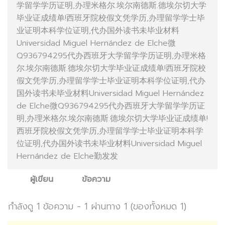
学留学学历证明,办理米格尔.埃尔南德斯.德埃尔切大学
毕业证成绩单!西班牙院校假文凭学历,办理留学学士毕
业证明本科学位证明,代办国外读书未毕业材料
Universidad Miguel Hernández de Elche微
Q936794295代办西班牙大学留学学历证明,办理米格
尔.埃尔南德斯.德埃尔切大学毕业证成绩单!西班牙院校
假文凭学历,办理留学学士毕业证明本科学位证明,代办
国外读书未毕业材料Universidad Miguel Hernández
de Elche微Q936794295代办西班牙大学留学学历证
明,办理米格尔.埃尔南德斯.德埃尔切大学毕业证成绩单!
西班牙院校假文凭学历,办理留学学士毕业证明本科学
位证明,代办国外读书未毕业材料Universidad Miguel
Hernández de Elche勤发发
ผู้เขียน
ข้อความ
กำลังดู 1 ข้อความ - 1 ผ่านทาง 1 (ของทั้งหมด 1)