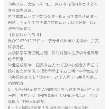
创办企业、大城市落户口、创业申请国内各类基金等
多项优惠政策。
留学成果认证专业委员会唯一指定留学成果认证唯一
网站，为留学生留学成果转换认证，就业服务，欢迎
您来到留信网
【留信认证的作用】
微Q936794295代办：该专业认证可证明留学生真实
留学身份。
大学留学学历证明,办理：同时对留学生所学专业等级
给予评定。
毕业证成绩单!：国家专业人才认证中心颁发入库证书
院校假文凭学历,办理留学学士毕业证明本科学位证明,
代办国外读书未毕业材料：这个入网证书并且可以归
档到地方
5：凡是获得留信网入网的信息将会逐步更新到个人身
份内，将在公安部网内查询个人身份证信息后，同步
读取人 才网入库信息。
6：个人职称评审加大学留学学历证明,办理0分。