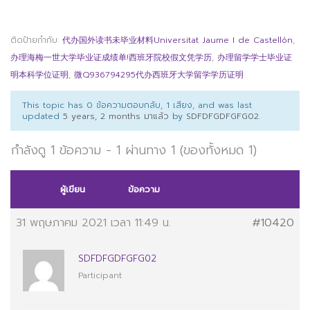
ติดป้ายกำกับ:
代办国外读书未毕业材料Universitat Jaume I de Castellón
,
办理海梅一世大学毕业证成绩单!西班牙院校假文凭学历
,
办理留学学士毕业证
明本科学位证明
,
微Q936794295代办西班牙大学留学学历证明
This topic has 0 ข้อความตอบกลับ, 1 เสียง, and was last
updated
5 years, 2 months มาแล้ว
by
SDFDFGDFGFG02
.
กำลังดู 1 ข้อความ - 1 ผ่านทาง 1 (ของทั้งหมด 1)
ผู้เขียน
ข้อความ
31 พฤษภาคม 2021 เวลา 11:49 น.
#10420
SDFDFGDFGFG02
Participant