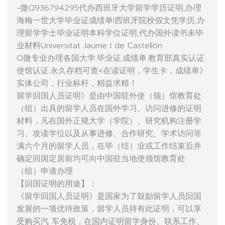
-微Q936794295代办西班牙大学留学学历证明,办理
海梅一世大学毕业证成绩单!西班牙院校假文凭学历,办
理留学学士毕业证明本科学位证明,代办国外读书未毕
业材料Universitat Jaume I de Castellón
Q微专业办理各国大学.毕业证.成绩单.教育部真实认证.
使馆认证.永久存档可查<在读证明，学生卡，成绩单》
实体公司，行业标杆，精益求精！
留学回国人员证明》是由中国驻外使（领）馆教育处
（组）出具的留学人员在国外学习、访问进修的证明
材料，凡在国外正规大学（学院）、研究机构注册学
习、攻读学位以及从事进修、合作研究、学术访问等
满六个月的留学人员，在毕（结）业或工作结束后并
确定回国定居前均可向中国驻当地使领馆教育处
（组）申请办理
【回国证明的用途】：
《留学回国人员证明》是国家为了鼓励留学人员回国
发展的一项优待政策，留学人员持有此证明，可以享
受购买汽 车免税，在国内证明留学身份、联系工作、