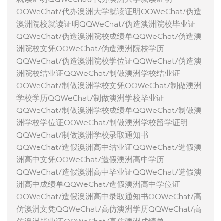
QQWeChat/代办澳洲大学就读证明QQWeChat/伪造
澳洲院校就读证明QQWeChat/伪造澳洲院校毕业证
QQWeChat/伪造澳洲院校成绩单QQWeChat/伪造澳
洲院校文凭QQWeChat/伪造澳洲院校学历
QQWeChat/伪造澳洲院校学位证QQWeChat/伪造澳
洲院校结业证QQWeChat/制做澳洲学校结业证
QQWeChat/制做澳洲学校文凭QQWeChat/制做澳洲
学校学历QQWeChat/制做澳洲学校毕业证
QQWeChat/制做澳洲学校成绩单QQWeChat/制做澳
洲学校学位证QQWeChat/制做澳洲学校留学证明
QQWeChat/制做澳洲学校录取通知书
QQWeChat/造假澳洲高中结业证QQWeChat/造假澳
洲高中文凭QQWeChat/造假澳洲高中学历
QQWeChat/造假澳洲高中毕业证QQWeChat/造假澳
洲高中成绩单QQWeChat/造假澳洲高中学位证
QQWeChat/造假澳洲高中录取通知书QQWeChat/高
仿澳洲文凭QQWeChat/高仿澳洲学历QQWeChat/高