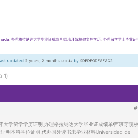
nada
,
办理格拉纳达大学毕业证成绩单!西班牙院校假文凭学历
,
办理留学学士毕业证
 last updated
5 years, 2 months มาแล้ว
by
SDFDFGDFGFG02
.
ด 1)
#
办西班牙大学留学学历证明,办理格拉纳达大学毕业证成绩单!西班牙院
明本科学位证明,代办国外读书未毕业材料Universidad de