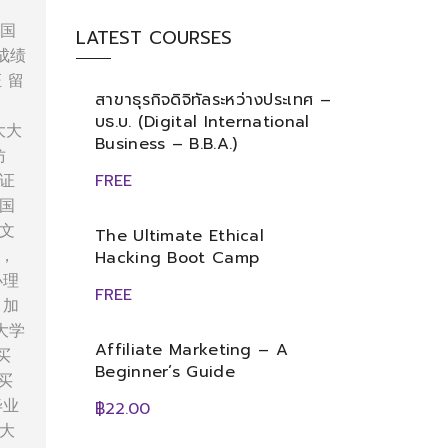
美国
LATEST COURSES
成绩
 留
สาขาธุรกิจดิจิทัลระหว่างประเทศ –
บธ.บ. (Digital International
大大
Business – B.B.A.)
仿
证
FREE
国
文
The Ultimate Ethical
，
Hacking Boot Camp
办理
FREE
，加
大学
Affiliate Marketing – A
买
Beginner’s Guide
买
毕业
฿22.00
拿大