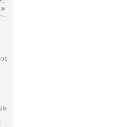
证/
办澳
毕业
想读
必备
学