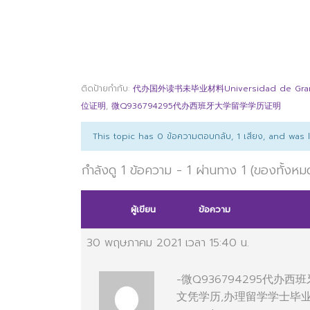
ติดป้ายกำกับ:
代办国外读书未毕业材料Universidad de Gra
位证明
,
微Q936794295代办西班牙大学留学学历证明
This topic has 0 ข้อความตอบกลับ, 1 เสียง, and was
กำลังดู 1 ข้อความ - 1 ผ่านทาง 1 (ของทั้งหม
ผู้เขียน
ข้อความ
30 พฤษภาคม 2021 เวลา 15:40 น.
-微Q936794295代
文凭学历,办理留学学士毕业证