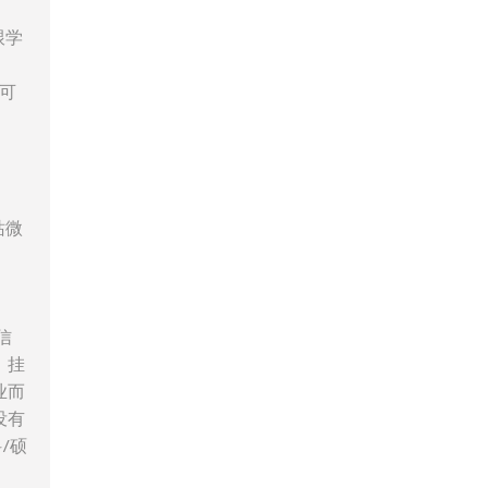
跟学
可
站微
信
、挂
业而
没有
/硕