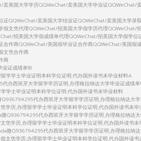
t/卖美国大学学历QQWeChat/卖美国大学毕业证QQWeChat/
学位证QQWeChat/卖美国大学结业证QQWeChat/卖美国大学录
大学假文凭代理QQWeChat/招美国大学假学历代理QQWeChat/
Chat/招美国大学假成绩单代理QQWeChat/招美国大学假学位
位证合作商QQWeChat/美国假毕业证合作商QQWeChat/美国假
国假文凭合作商
合作商
毕业证成绩单!B
理留学学士毕业证明本科学位证明,代办国外读书未毕业材料A
4295代办西班牙大学留学学历证明,办理格拉纳达大学毕业证成绩单
留学学士毕业证明本科学位证明,代办国外读书未毕业材料
ranada微Q936794295代办西班牙大学留学学历证明,办理格拉纳达大
文凭学历,办理留学学士毕业证明本科学位证明,代办国外读书未毕
Granada微Q936794295代办西班牙大学留学学历证明,办理格拉纳达
假文凭学历,办理留学学士毕业证明本科学位证明,代办国外读书未
 Granada微Q936794295代办西班牙大学留学学历证明,办理格拉纳
校假文凭学历,办理留学学士毕业证明本科学位证明,代办国外读书