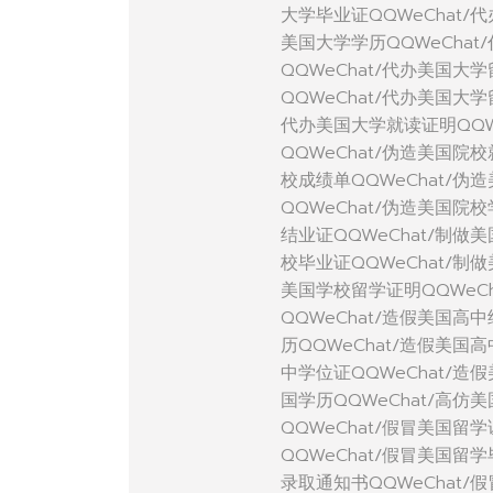
大学毕业证QQWeChat/
美国大学学历QQWeChat
QQWeChat/代办美国大
QQWeChat/代办美国大
代办美国大学就读证明QQW
QQWeChat/伪造美国院
校成绩单QQWeChat/伪
QQWeChat/伪造美国院
结业证QQWeChat/制做
校毕业证QQWeChat/制
美国学校留学证明QQWeC
QQWeChat/造假美国高
历QQWeChat/造假美国
中学位证QQWeChat/造
国学历QQWeChat/高仿
QQWeChat/假冒美国留
QQWeChat/假冒美国留
录取通知书QQWeChat/