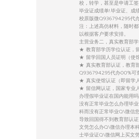
校，转学，甚至是申请工签
毕业证成绩单!.毕业证、
校原版微Q936794295代
注：上述高仿材料，随时都
以根据客户要求安排。
主营业务二，真实教育部学
★ 教育部学历学位认证，
★ 留学回国人员证明（使
★ 真实教育部认证，教育
Q936794295代办00%可
★ 真实使馆认证（即留学
★ 留信网认证，国家专业
办理假毕业证在国内能用吗
没有正常毕业怎么办理毕业
科而没有正常毕业Q\微信
导致回国得不到教育部认证
文凭怎么办Q\微信办理本科
士毕业证Q\微信网上买文