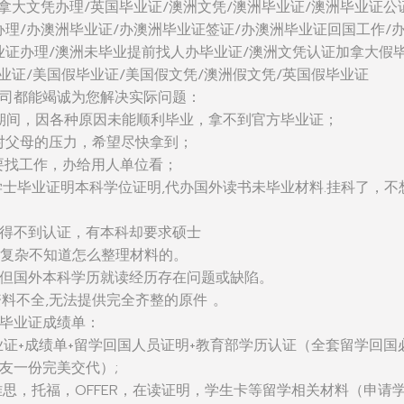
拿大文凭办理/英国毕业证/澳洲文凭/澳洲毕业证/澳洲毕业证公
办理/办澳洲毕业证/办澳洲毕业证签证/办澳洲毕业证回国工作/
业证办理/澳洲未毕业提前找人办毕业证/澳洲文凭认证加拿大假
业证/美国假毕业证/美国假文凭/澳洲假文凭/英国假毕业证
司都能竭诚为您解决实际问题：
.在校期间，因各种原因未能顺利毕业，拿不到官方毕业证；
面对父母的压力，希望尽快拿到；
就要找工作，办给用人单位看；
学士毕业证明本科学位证明,代办国外读书未毕业材料.挂科了，不
凭却得不到认证，有本科却要求硕士
情况复杂不知道怎么整理材料的。
位,但国外本科学历就读经历存在问题或缺陷。
料不全,无法提供完全齐整的原件 。
毕业证成绩单：
，毕业证+成绩单+留学回国人员证明+教育部学历认证（全套留学回国
友一份完美交代）;
雅思，托福，OFFER，在读证明，学生卡等留学相关材料（申请