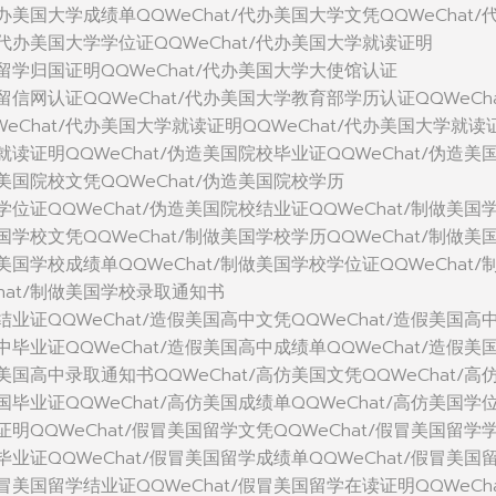
代办美国大学成绩单QQWeChat/代办美国大学文凭QQWeChat/
/代办美国大学学位证QQWeChat/代办美国大学就读证明
学留学归国证明QQWeChat/代办美国大学大使馆认证
学留信网认证QQWeChat/代办美国大学教育部学历认证QQWeCha
eChat/代办美国大学就读证明QQWeChat/代办美国大学就读
校就读证明QQWeChat/伪造美国院校毕业证QQWeChat/伪造美
造美国院校文凭QQWeChat/伪造美国院校学历
校学位证QQWeChat/伪造美国院校结业证QQWeChat/制做美国
美国学校文凭QQWeChat/制做美国学校学历QQWeChat/制做美
做美国学校成绩单QQWeChat/制做美国学校学位证QQWeChat/
hat/制做美国学校录取通知书
中结业证QQWeChat/造假美国高中文凭QQWeChat/造假美国高
高中毕业证QQWeChat/造假美国高中成绩单QQWeChat/造假美
假美国高中录取通知书QQWeChat/高仿美国文凭QQWeChat/高
美国毕业证QQWeChat/高仿美国成绩单QQWeChat/高仿美国学
学证明QQWeChat/假冒美国留学文凭QQWeChat/假冒美国留学
学毕业证QQWeChat/假冒美国留学成绩单QQWeChat/假冒美国
假冒美国留学结业证QQWeChat/假冒美国留学在读证明QQWeCha