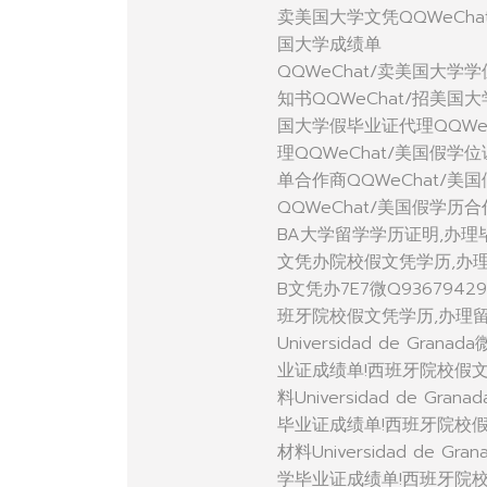
卖美国大学文凭QQWeCha
国大学成绩单
QQWeChat/卖美国大学
知书QQWeChat/招美国
国大学假毕业证代理QQWe
理QQWeChat/美国假学
单合作商QQWeChat/美
QQWeChat/美国假学历
BA大学留学学历证明,办理
文凭办院校假文凭学历,办
B文凭办7E7微Q93679
班牙院校假文凭学历,办理
Universidad de G
业证成绩单!西班牙院校假
料Universidad de 
毕业证成绩单!西班牙院校
材料Universidad de
学毕业证成绩单!西班牙院