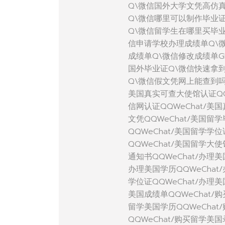
Q\微信国外大学文凭高仿
Q\微信哪里可以制作毕业
Q\微信留学生在哪里买毕
信申请学校办理成绩单Q\
成绩单Q\微信修改成绩单G
国外毕业证Q\微信快速拿
Q\微信假文凭网上能查到
美国真实可查大使馆认证QQ
信网认证QQWeChat/美
文凭QQWeChat/美国留学
QQWeChat/美国留学学
QQWeChat/美国留学大
通知书QQWeChat/办理美
办理美国学历QQWeChat
学位证QQWeChat/办理
美国成绩单QQWeChat/
留学美国学历QQWeCha
QQWeChat/购买留学美