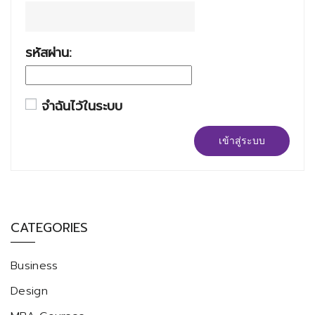
รหัสผ่าน:
จำฉันไว้ในระบบ
เข้าสู่ระบบ
CATEGORIES
Business
Design