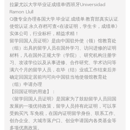
拉蒙尤以大学毕业证成绩单!西班牙Universidad
Ramon Llull
Q微专业办理各国大学.毕业证.成绩单.教育部真实认证.
使馆认证.永久存档可查<在读证明，学生卡，成绩单》
实体公司，行业标杆，精益求精！
留学回国人员证明》是由中国驻外使（领）馆教育处
（组）出具的留学人员在国外学习、访问进修的证明
材料，凡在国外正规大学（学院）、研究机构注册学
习、攻读学位以及从事进修、合作研究、学术访问等
满六个月的留学人员，在毕（结）业或工作结束后并
确定回国定居前均可向中国驻当地使领馆教育处
（组）申请办理
【回国证明的用途】：
《留学回国人员证明》是国家为了鼓励留学人员回国
发展的一项优待政策，留学人员持有此证明，可以享
受购买汽 车免税，在国内证明留学身份、联系工作、
创办企业、大城市落户口、创业申请国内各类基金等
多项优惠政策。