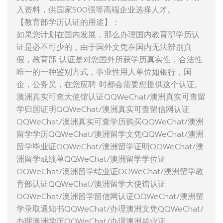
入资料，供国家500强等高端企业选择人才。
【教育部学历认证的用途】：
如果您计划在国内发展，那么办理国内教育部学历认
证是必不可少的，由于国外文凭在国内无法辨别真
假，教育部 认证是对您国外所获学历真实性，合法性
唯一的一种鉴别方式，事业性用人单位如银行，国
企，公务员，在您应聘 时都会需要您提供这个认证。
澳洲真实可查大使馆认证QQWeChat/澳洲真实可查留
学归国证明QQWeChat/澳洲真实可查留信网认证
QQWeChat/澳洲真实可查学历购买QQWeChat/澳洲
留学学历QQWeChat/澳洲留学文凭QQWeChat/澳洲
留学毕业证QQWeChat/澳洲留学证明QQWeChat/澳
洲留学成绩单QQWeChat/澳洲留学学位证
QQWeChat/澳洲留学结业证QQWeChat/澳洲留学教
育部认证QQWeChat/澳洲留学大使馆认证
QQWeChat/澳洲留学留信网认证QQWeChat/澳洲留
学录取通知书QQWeChat/办理澳洲文凭QQWeChat/
办理澳洲学历QQWeChat/办理澳洲毕业证