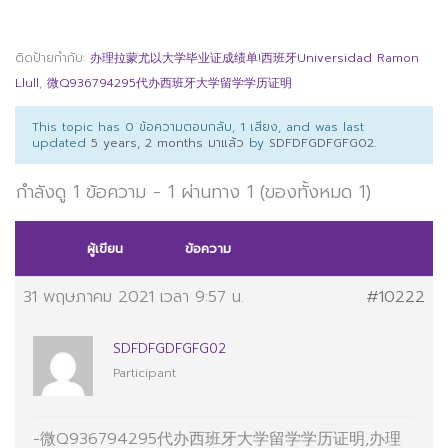
ติดป้ายกำกับ:
办理拉蒙尤以大学毕业证成绩单!西班牙Universidad Ramon
Llull
,
微Q936794295代办西班牙大学留学学历证明
This topic has 0 ข้อความตอบกลับ, 1 เสียง, and was last
updated
5 years, 2 months มาแล้ว
by
SDFDFGDFGFG02
.
กำลังดู 1 ข้อความ - 1 ผ่านทาง 1 (ของทั้งหมด 1)
ผู้เขียน
ข้อความ
31 พฤษภาคม 2021 เวลา 9:57 น.
#10222
SDFDFGDFGFG02
Participant
-微Q936794295代办西班牙大学留学学历证明,办理