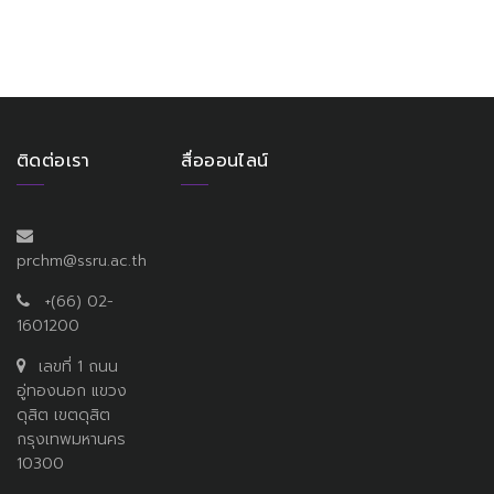
ติดต่อเรา
สื่อออนไลน์
prchm@ssru.ac.th
+(66) 02-
1601200
เลขที่ 1 ถนน
อู่ทองนอก แขวง
ดุสิต เขตดุสิต
กรุงเทพมหานคร
10300