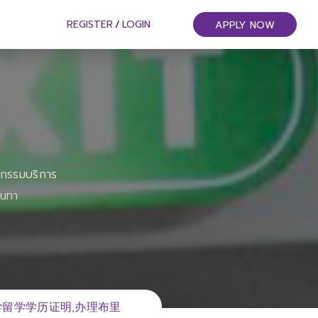
REGISTER
/
LOGIN
APPLY NOW
หกรรมบริการ
ันทา
大学留学学历证明,办理布里