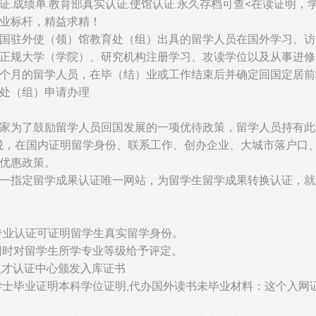
证.成绩单.教育部真实认证.使馆认证.永久存档可查<在读证明，
业标杆，精益求精！
国驻外使（领）馆教育处（组）出具的留学人员在国外学习、访
正规大学（学院）、研究机构注册学习、攻读学位以及从事进修
个月的留学人员，在毕（结）业或工作结束后并确定回国定居前
处（组）申请办理
家为了鼓励留学人员回国发展的一项优待政策，留学人员持有此
税，在国内证明留学身份、联系工作、创办企业、大城市落户口
优惠政策。
一指定留学成果认证唯一网站，为留学生留学成果转换认证，就
：该专业认证可证明留学生真实留学身份。
同时对留学生所学专业等级给予评定。
人才认证中心颁发入库证书
学士毕业证明本科学位证明,代办国外读书未毕业材料：这个入网