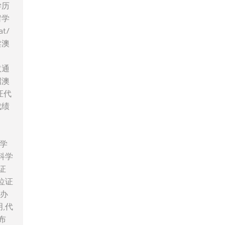
学历
留学
t/
卖澳
取通
招澳
证代
成绩
学学
科学
历证
位证
,办
,代
理布