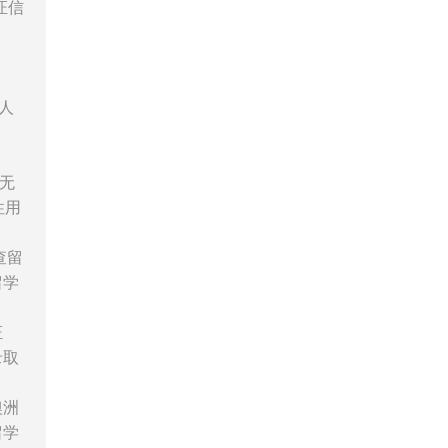
证信
人
无
性用
查留
留学
证
录取
澳洲
留学