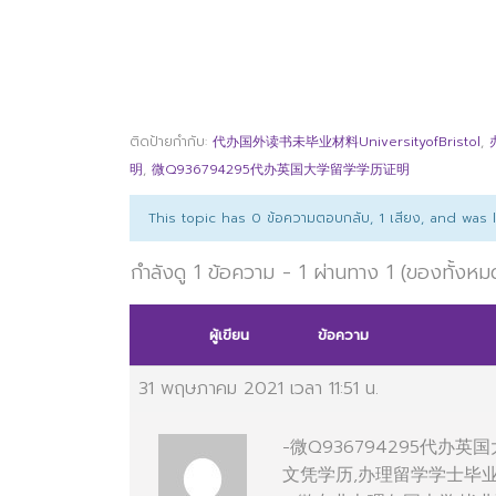
ติดป้ายกำกับ:
代办国外读书未毕业材料UniversityofBristol
,
明
,
微Q936794295代办英国大学留学学历证明
This topic has 0 ข้อความตอบกลับ, 1 เสียง, and was
กำลังดู 1 ข้อความ - 1 ผ่านทาง 1 (ของทั้งหม
ผู้เขียน
ข้อความ
31 พฤษภาคม 2021 เวลา 11:51 น.
-微Q936794295代
文凭学历,办理留学学士毕业证明