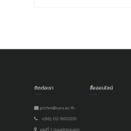
ติดต่อเรา
สื่อออนไลน์
prchm@ssru.ac.th
+(66) 02-1601200
เลขที่ 1 ถนนอู่ทองนอก