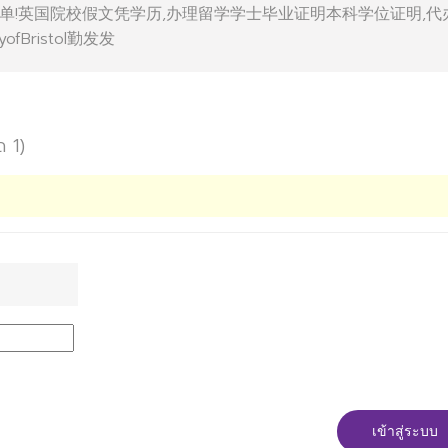
单!英国院校假文凭学历,办理留学学士毕业证明本科学位证明,代
ofBristol勤发发
ด 1)
เข้าสู่ระบบ