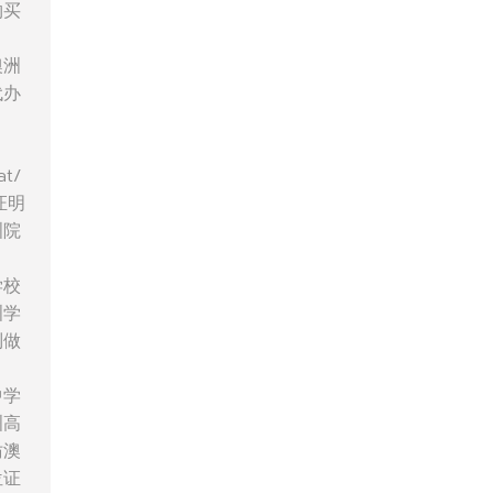
购买
澳洲
代办
t/
证明
洲院
学校
洲学
制做
中学
洲高
仿澳
位证