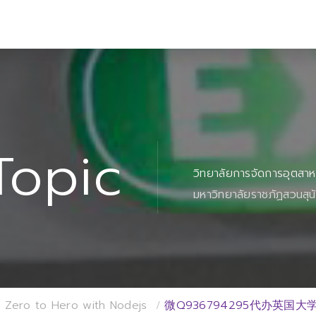
Topic
วิทยาลัยการจัดการอุตสา
มหาวิทยาลัยราชภัฏสวนสุน
 Zero to Hero with Nodejs
微Q936794295代办英国