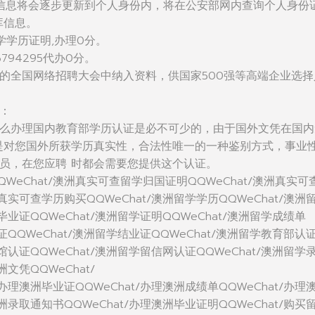
信息将会逐步更新到个人身份内，将在公安部网内查询个人身份
库信息。
学学历证明,办理0分。
794295代办0分。
的全国网络招聘大会中纳入资料，供国家500强等高端企业选择
：
么办理国内教育部学历认证是必不可少的，由于国外文凭在国内
是对您国外所获学历真实性，合法性唯一的一种鉴别方式，事业
员，在您应聘 时都会需要您提供这个认证。
WeChat/澳洲真实可查留学归国证明QQWeChat/澳洲真实可
洲真实可查学历购买QQWeChat/澳洲留学学历QQWeChat/澳洲
毕业证QQWeChat/澳洲留学证明QQWeChat/澳洲留学成绩单
位证QQWeChat/澳洲留学结业证QQWeChat/澳洲留学教育部认
使馆认证QQWeChat/澳洲留学留信网认证QQWeChat/澳洲留学
洲文凭QQWeChat/
/办理澳洲毕业证QQWeChat/办理澳洲成绩单QQWeChat/办理
澳洲录取通知书QQWeChat/办理澳洲毕业证明QQWeChat/购买