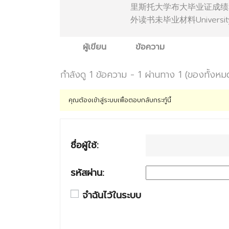
里斯托大学布大毕业证成绩
外读书未毕业材料University
ผู้เขียน
ข้อความ
กำลังดู 1 ข้อความ - 1 ผ่านทาง 1 (ของทั้งหม
คุณต้องเข้าสู่ระบบเพื่อตอบกลับกระทู้นี้
ชื่อผู้ใช้:
รหัสผ่าน:
จำฉันไว้ในระบบ