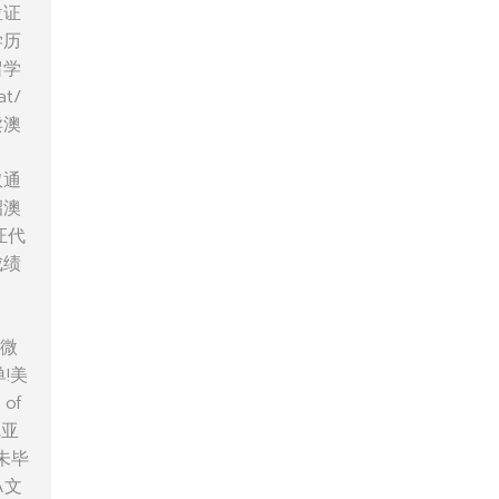
位证
学历
留学
t/
卖澳
取通
招澳
证代
成绩
C微
!美
of
尼亚
未毕
A文