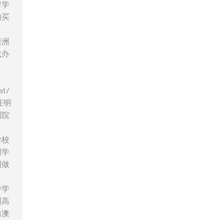
留学
购买
澳洲
代办
t/
证明
洲院
学校
洲学
制做
中学
洲高
仿澳