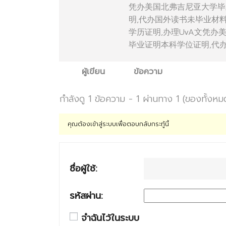
凭办美国北弗吉尼亚大学毕
明,代办国外读书未毕业材料Unive
学历证明,办理UvA文凭办
毕业证明本科学位证明,代办国外读书
ผู้เขียน
ข้อความ
กำลังดู 1 ข้อความ - 1 ผ่านทาง 1 (ของทั้งหม
คุณต้องเข้าสู่ระบบเพื่อตอบกลับกระทู้นี้
ชื่อผู้ใช้:
รหัสผ่าน:
จำฉันไว้ในระบบ