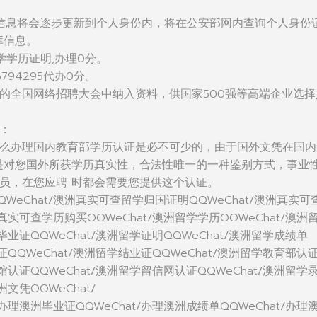
信息将会逐步更新到个人身份内，将在公安部网内查询个人身份
库信息。
学学历证明,办理0分。
794295代办0分。
的全国网络招聘大会中纳入资料，供国家500强等高端企业选择
：
么办理国内教育部学历认证是必不可少的，由于国外文凭在国内
是对您国外所获学历真实性，合法性唯一的一种鉴别方式，事业
员，在您应聘 时都会需要您提供这个认证。
WeChat/澳洲真实可查留学归国证明QQWeChat/澳洲真实可
洲真实可查学历购买QQWeChat/澳洲留学学历QQWeChat/澳洲
毕业证QQWeChat/澳洲留学证明QQWeChat/澳洲留学成绩单
位证QQWeChat/澳洲留学结业证QQWeChat/澳洲留学教育部认
使馆认证QQWeChat/澳洲留学留信网认证QQWeChat/澳洲留学
洲文凭QQWeChat/
/办理澳洲毕业证QQWeChat/办理澳洲成绩单QQWeChat/办理