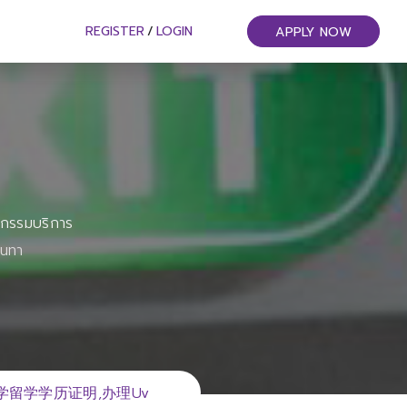
REGISTER
/
LOGIN
APPLY NOW
หกรรมบริการ
ันทา
大学留学学历证明,办理Uv