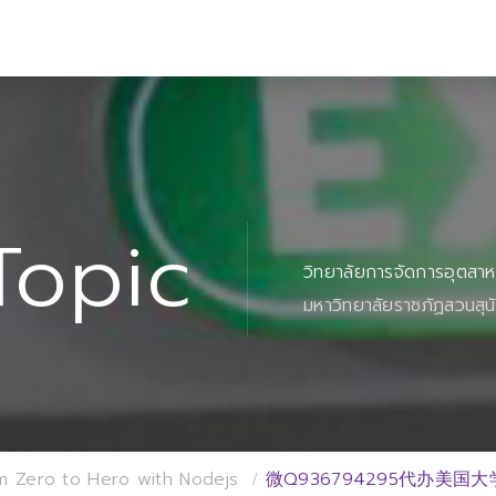
Topic
วิทยาลัยการจัดการอุตสา
มหาวิทยาลัยราชภัฏสวนสุน
m Zero to Hero with Nodejs
微Q936794295代办美国