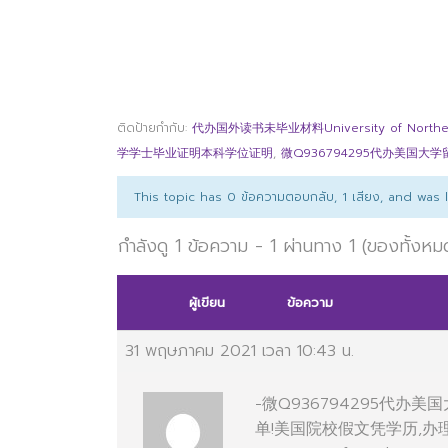
ติดป้ายกำกับ:
代办国外读书未毕业材料University of Northern
学学士毕业证明本科学位证明
,
微Q936794295代办美国大
This topic has 0 ข้อความตอบกลับ, 1 เสียง, and was
กำลังดู 1 ข้อความ - 1 ผ่านทาง 1 (ของทั้งหม
ผู้เขียน
ข้อความ
31 พฤษภาคม 2021 เวลา 10:43 น.
-微Q936794295代
单!美国院校假文凭学历,