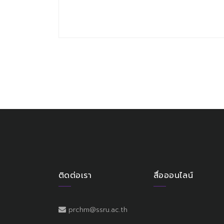
ติดต่อเรา
สื่อออนไลน์
prchm@ssru.ac.th