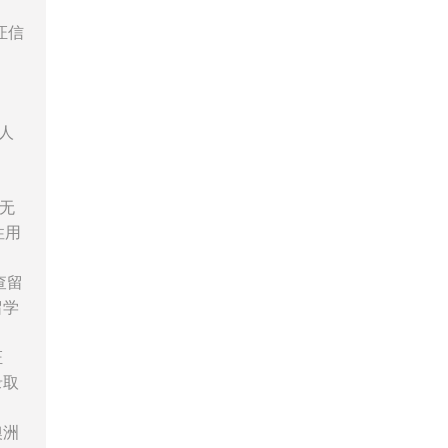
证信
人
无
性用
查留
留学
证
录取
澳洲