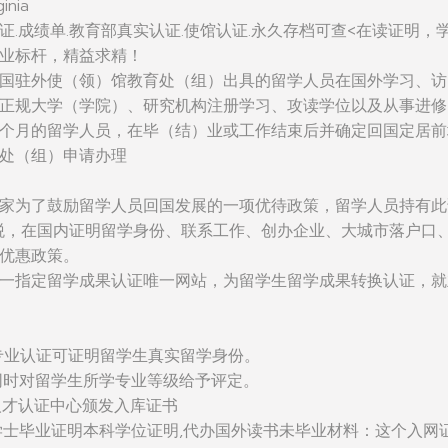
ginia
证.成绩单.教育部真实认证.使馆认证.永久存档可查<在读证明，
业标杆，精益求精！
国驻外使（领）馆教育处（组）出具的留学人员在国外学习、访
正规大学（学院）、研究机构注册学习、攻读学位以及从事进修
个月的留学人员，在毕（结）业或工作结束后并确定回国定居前
处（组）申请办理
家为了鼓励留学人员回国发展的一项优待政策，留学人员持有此
税，在国内证明留学身份、联系工作、创办企业、大城市落户口
优惠政策。
一指定留学成果认证唯一网站，为留学生留学成果转换认证，就
：该专业认证可证明留学生真实留学身份。
同时对留学生所学专业等级给予评定。
人才认证中心颁发入库证书
学士毕业证明本科学位证明,代办国外读书未毕业材料：这个入网