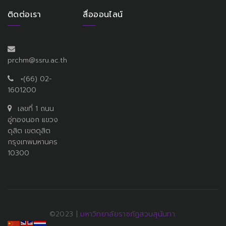
ติดต่อเรา
สื่อออนไลน์
prchm@ssru.ac.th
+(66) 02-
1601200
เลขที่ 1 ถนน
อู่ทองนอก แขวง
ดุสิต เขตดุสิต
กรุงเทพมหานคร
10300
©2023 |
มหาวิทยาลัยราชภัฏสวนสุนันทา.