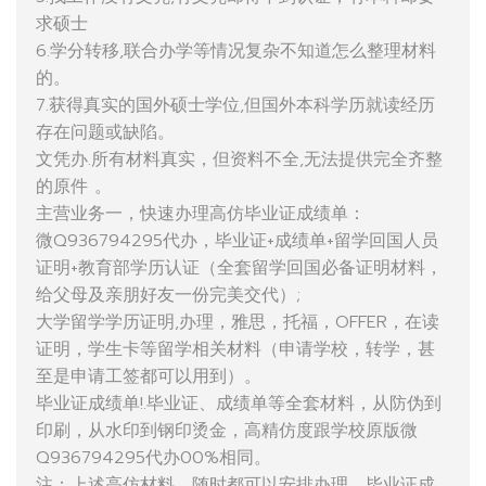
求硕士
6.学分转移,联合办学等情况复杂不知道怎么整理材料
的。
7.获得真实的国外硕士学位,但国外本科学历就读经历
存在问题或缺陷。
文凭办.所有材料真实，但资料不全,无法提供完全齐整
的原件 。
主营业务一，快速办理高仿毕业证成绩单：
微Q936794295代办，毕业证+成绩单+留学回国人员
证明+教育部学历认证（全套留学回国必备证明材料，
给父母及亲朋好友一份完美交代）;
大学留学学历证明,办理，雅思，托福，OFFER，在读
证明，学生卡等留学相关材料（申请学校，转学，甚
至是申请工签都可以用到）。
毕业证成绩单!.毕业证、成绩单等全套材料，从防伪到
印刷，从水印到钢印烫金，高精仿度跟学校原版微
Q936794295代办00%相同。
注：上述高仿材料，随时都可以安排办理，毕业证成