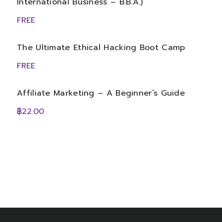
International Business – B.B.A.)
FREE
The Ultimate Ethical Hacking Boot Camp
FREE
Affiliate Marketing – A Beginner’s Guide
฿22.00