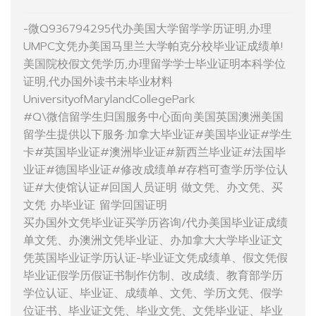
-微Q936794295代办美国大学留学学历证明,办理
UMPC文凭办美国马里兰大学帕克分校毕业证成绩单!
美国院校假文凭学历,办理留学学士毕业证明本科学位
证明,代办国外读书未毕业材料
UniversityofMarylandCollegePark
#Q\微信留学生归国服务中心面向美国英国澳洲美国
留学生提供以下服务:加拿大毕业证#美国毕业证#学生
卡#英国毕业证#澳洲毕业证#新西兰毕业证#法国毕
业证#德国毕业证#修改成绩单#存档可查学历学位认
证#大使馆认证#回国人员证明 做文凭、办文凭、买
文凭 办毕业证 留学回国证明
买办国外文凭毕业证买学历咨询/代办美国毕业证成绩
单文凭、办澳洲文凭毕业证、办加拿大大学毕业证文
凭英国毕业证学历认证-毕业证文凭成绩单、假文凭假
毕业证假学历假证书制作仿制、改成绩、教育部学历
学位认证、毕业证、成绩单、文凭、学历文凭、假学
位证书、毕业证文凭、毕业文凭、文凭毕业证、毕业