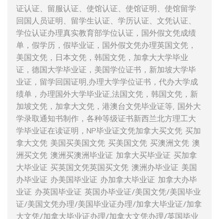
证认证、留服认证、使馆认证、使馆证明、使馆留学
回国人员证明、留学生认证、学历认证、文凭认证、
学位认证办理真实教育部学位认证，国外假文凭成绩
单，假学历，假毕业证，国外假文凭办理英国文凭，
美国文凭，日本文凭，韩国文凭，加拿大大学毕业
证，德国大学毕业证，美国学位证书，新加坡大学毕
业证，留学回国证明,办理大学学位证书，代办大学成
绩单，办理国外大学毕业证,法国文凭，韩国文凭，新
加坡文凭，加拿大文凭，港澳台文凭毕业证等, 国外大
学录取通知书制作，各种等级证书新西兰北方理工大
学毕业证在读证明，NP毕业证文凭加拿大买文凭 买加
拿大文凭 美国买美国文凭 买美国文凭 买澳洲文凭 澳
洲买文凭 澳洲买澳洲毕业证 加拿大买毕业证 买加拿
大毕业证 买英国文凭英国买文凭 澳洲办毕业证 美国
办毕业证 办美国毕业证 办加拿大毕业证 加拿大办毕
业证 办英国毕业证 英国办毕业证/美国文凭/美国毕业
证/美国文凭办理/美国毕业证办理/加拿大毕业证/加拿
大文凭/加拿大毕业证办理/加拿大文凭办理/英国毕业