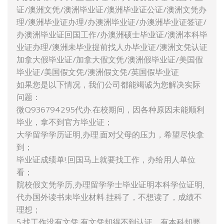
证/澳洲文凭/澳洲毕业证/澳洲毕业证公证/澳洲文凭办
理/澳洲毕业证办理/办澳洲毕业证/办澳洲毕业证签证/
办澳洲毕业证回国工作/办澳洲硕士毕业证/澳洲本科毕
业证办理/澳洲未毕业提前找人办毕业证/澳洲文凭认证
加拿大假毕业证/加拿大假文凭/澳洲假毕业证/美国假
毕业证/美国假文凭/澳洲假文凭/英国假毕业证
如果您是以下情况，我们公司都能竭诚为您解决实际
问题：
微Q936794295代办.在校期间，因各种原因未能顺利
毕业，拿不到官方毕业证；
大学留学学历证明,办理.面对父母的压力，希望尽快拿
到；
毕业证成绩单!.回国马上就要找工作，办给用人单位
看；
院校假文凭学历,办理留学学士毕业证明本科学位证明,
代办国外读书未毕业材料.挂科了，不想读了，成绩不
理想；
5.找工作没有文凭,有文凭却得不到认证，有本科却要