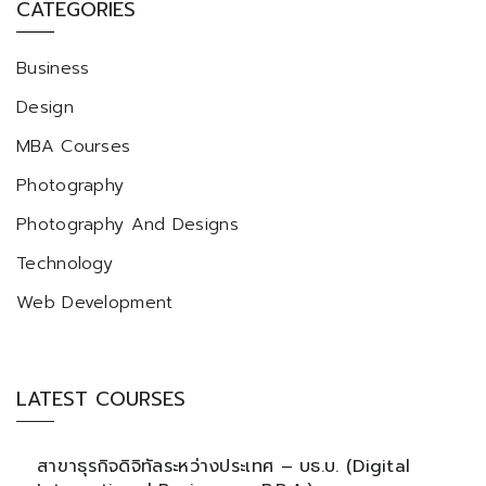
CATEGORIES
Business
Design
MBA Courses
Photography
Photography And Designs
Technology
Web Development
LATEST COURSES
สาขาธุรกิจดิจิทัลระหว่างประเทศ – บธ.บ. (Digital