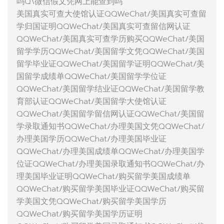
吗Q\微信假文凭网上能查到吗
美国真实可查大使馆认证QQWeChat/美国真实可查留
学归国证明QQWeChat/美国真实可查留信网认证
QQWeChat/美国真实可查学历购买QQWeChat/美国
留学学历QQWeChat/美国留学文凭QQWeChat/美国
留学毕业证QQWeChat/美国留学证明QQWeChat/美
国留学成绩单QQWeChat/美国留学学位证
QQWeChat/美国留学结业证QQWeChat/美国留学教
育部认证QQWeChat/美国留学大使馆认证
QQWeChat/美国留学留信网认证QQWeChat/美国留
学录取通知书QQWeChat/办理美国文凭QQWeChat/
办理美国学历QQWeChat/办理美国毕业证
QQWeChat/办理美国成绩单QQWeChat/办理美国学
位证QQWeChat/办理美国录取通知书QQWeChat/办
理美国毕业证明QQWeChat/购买留学美国成绩单
QQWeChat/购买留学美国毕业证QQWeChat/购买留
学美国文凭QQWeChat/购买留学美国学历
QQWeChat/购买留学美国学历证明