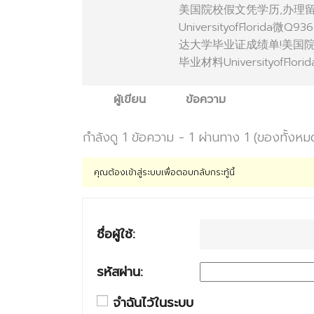
美国院校假文凭学历,办理
UniversityofFlor
达大学毕业证成绩单!美国
毕业材料UniversityofFlor
ผู้เขียน
ข้อความ
กำลังดู 1 ข้อความ - 1 ผ่านทาง 1 (ของทั้งหม
คุณต้องเข้าสู่ระบบเพื่อตอบกลับกระทู้นี้
ชื่อผู้ใช้:
รหัสผ่าน:
จำฉันไว้ในระบบ