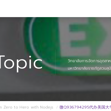
Topic
วิทยาลัยการจัดการอุตสา
มหาวิทยาลัยราชภัฏสวนสุน
m Zero to Hero with Nodejs
微Q936794295代办美国