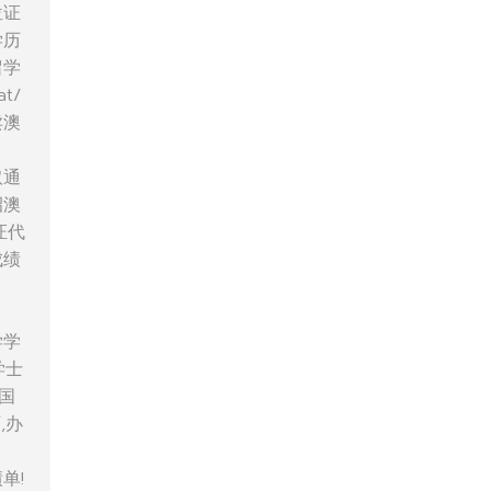
位证
学历
留学
t/
卖澳
取通
招澳
证代
成绩
学学
学士
美国
,办
单!