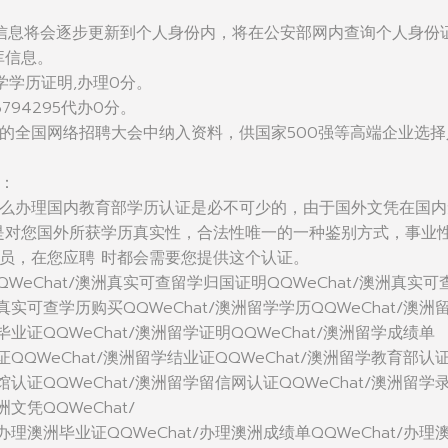
信息将会逐步更新到个人身份内，将在公安部网内查询个人身份
库信息。
学学历证明,办理0分。
794295代办0分。
的全国网络招聘大会中纳入资料，供国家500强等高端企业选择
：
么办理国内教育部学历认证是必不可少的，由于国外文凭在国内
是对您国外所获学历真实性，合法性唯一的一种鉴别方式，事业
员，在您应聘 时都会需要您提供这个认证。
WeChat/澳洲真实可查留学归国证明QQWeChat/澳洲真实可
洲真实可查学历购买QQWeChat/澳洲留学学历QQWeChat/澳洲
毕业证QQWeChat/澳洲留学证明QQWeChat/澳洲留学成绩单
位证QQWeChat/澳洲留学结业证QQWeChat/澳洲留学教育部认
使馆认证QQWeChat/澳洲留学留信网认证QQWeChat/澳洲留学
洲文凭QQWeChat/
/办理澳洲毕业证QQWeChat/办理澳洲成绩单QQWeChat/办理