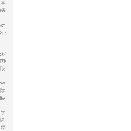
留学
购买
澳洲
代办
t/
证明
洲院
学校
洲学
制做
中学
洲高
仿澳