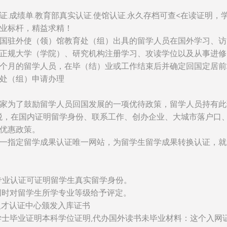
证.成绩单.教育部真实认证.使馆认证.永久存档可查<在读证明，
业标杆，精益求精！
国驻外使（领）馆教育处（组）出具的留学人员在国外学习、访
正规大学（学院）、研究机构注册学习、攻读学位以及从事进修
个月的留学人员，在毕（结）业或工作结束后并确定回国定居前
处（组）申请办理
家为了鼓励留学人员回国发展的一项优待政策，留学人员持有此
税，在国内证明留学身份、联系工作、创办企业、大城市落户口
优惠政策。
一指定留学成果认证唯一网站，为留学生留学成果转换认证，就
：该专业认证可证明留学生真实留学身份。
同时对留学生所学专业等级给予评定。
人才认证中心颁发入库证书
学士毕业证明本科学位证明,代办国外读书未毕业材料：这个入网