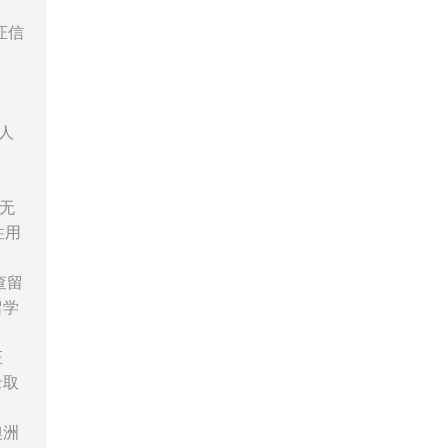
证信
人
无
性用
查留
留学
证
录取
澳洲