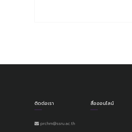
ติดต่อเรา
สื่อออนไลน์
prchm@ssru.ac.th