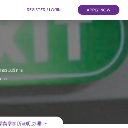
REGISTER
/
LOGIN
APPLY NOW
หกรรมบริการ
ันทา
大学留学学历证明,办理UF