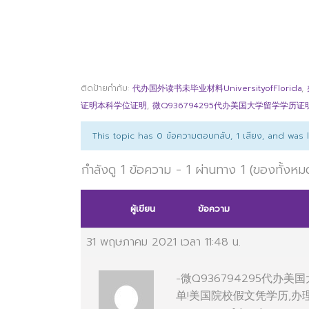
ติดป้ายกำกับ:
代办国外读书未毕业材料UniversityofFlorida
,
证明本科学位证明
,
微Q936794295代办美国大学留学学历证
This topic has 0 ข้อความตอบกลับ, 1 เสียง, and was
กำลังดู 1 ข้อความ - 1 ผ่านทาง 1 (ของทั้งหม
ผู้เขียน
ข้อความ
31 พฤษภาคม 2021 เวลา 11:48 น.
-微Q936794295代
单!美国院校假文凭学历,