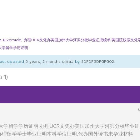
-Riverside
,
办理UCR文凭办美国加州大学河滨分校毕业证成绩单!美国院校假文凭
国大学留学学历证明
 last updated
5 years, 2 months มาแล้ว
by
SDFDFGDFGFG02
.
ด 1)
办美国大学留学学历证明,办理UCR文凭办美国加州大学河滨分校毕业
,办理留学学士毕业证明本科学位证明,代办国外读书未毕业材料