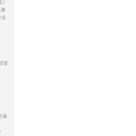
证/
办澳
毕业
想读
必备
学