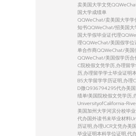
卖美国大学文凭QQWeCha
国大学成绩单
QQWeChat/卖美国大学
知书QQWeChat/招美国
国大学假毕业证代理QQWe
理QQWeChat/美国假学
单合作商QQWeChat/美
QQWeChat/美国假学历
C院校假文凭学历,办理留
历,办理留学学士毕业证明
B5大学留学学历证明,办理C
D微Q936794295代
绩单!美国院校假文凭学历
UniversityofCalifo
美国加州大学河滨分校毕业
代办国外读书未毕业材料Univers
历证明,办理UCR文凭办美
毕业证明本科学位证明,代办国外读书未