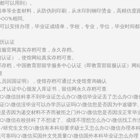
都可以用到）。
成绩单等全套材料，从防伪到印刷，从水印到钢印烫金，高精仿度
办00%相同。
可以安排办理，毕业证成绩单，学校，专业，学位，毕业时间都
历认证
留服官网真实存档可查，永久存档。
馆认证），使馆网站真实存档可查。
部存档，中国教育部留学服务中心认证（即教育部留服认证）网
查
人员回国证明），使馆存档可通过大使馆查询确认.
人才认证中心颁发入库证书，留信网永久存档可查.
Q\微信挂科拿不到毕业证怎么办Q\微信毕业证丢了怎么办Q\微
证Q\微信没毕业可以办学历认证吗Q\微信您是否因为中途辍学
您是否因为递交材料不齐而被拒之门外Q\微信您是否因没正常毕
Q\微信在校挂科了不想读了、成绩不理想怎么办Q\微信找工作
/研究生文凭Q\微信有本科却要求硕士又怎么办Q\微信办理本科
凭可靠吗Q\微信买国外文凭质量Q\微信国外本科毕业证怎么办理