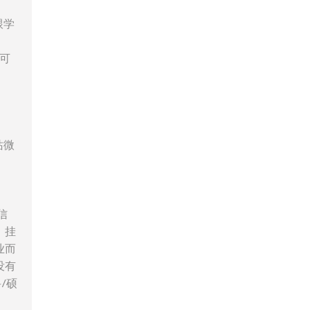
跟学
可
站微
信
、挂
业而
没有
/硕