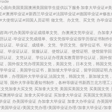
erside
中心面向美国英国澳洲美国留学生提供以下服务:加拿大毕业证#
证#澳洲毕业证#新西兰毕业证#法国毕业证#德国毕业证#修改
#大使馆认证#回国人员证明 做文凭、办文凭、买文凭 办毕业证
咨询/代办美国毕业证成绩单文凭、办澳洲文凭毕业证、办加拿
历认证-毕业证文凭成绩单、假文凭假毕业证假学历假证书制作
位认证、毕业证、成绩单、文凭、学历文凭、假学位证书、毕业
证、毕业证认证、留服认证、使馆认证、使馆证明、使馆留学回
历认证、文凭认证、学位认证办理真实教育部学位认证，国外假
证，国外假文凭办理英国文凭，美国文凭，日本文凭，韩国文凭
学毕业证，美国学位证书，新加坡大学毕业证，留学回国证明,
绩单，办理国外大学毕业证,法国文凭，韩国文凭，新加坡文凭
证等, 国外大学录取通知书制作，各种等级证书新西兰北方理工
文凭加拿大买文凭 买加拿大文凭 美国买美国文凭 买美国文凭 
洲买澳洲毕业证 加拿大买毕业证 买加拿大毕业证 买英国文凭英国
毕业证 办美国毕业证 办加拿大毕业证 加拿大办毕业证 办英国
/美国毕业证/美国文凭办理/美国毕业证办理/加拿大毕业证/加