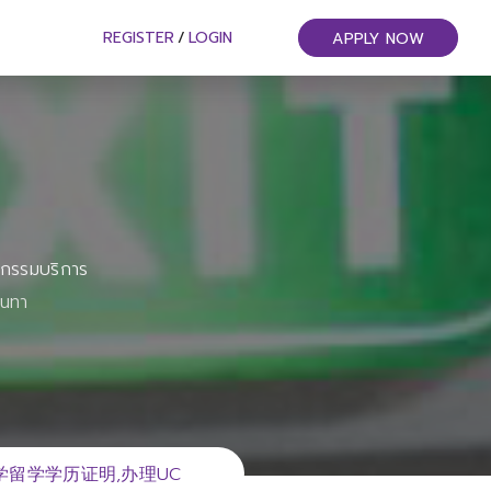
REGISTER
/
LOGIN
APPLY NOW
หกรรมบริการ
ันทา
大学留学学历证明,办理UC