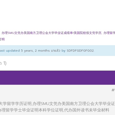
,
办理SMU文凭办美国南方卫理公会大学毕业证成绩单!美国院校假文凭学历
,
办理留
证明
 last updated
5 years, 2 months มาแล้ว
by
SDFDFGDFGFG02
.
ด 1)
#
办美国大学留学学历证明,办理SMU文凭办美国南方卫理公会大学毕业
,办理留学学士毕业证明本科学位证明,代办国外读书未毕业材料