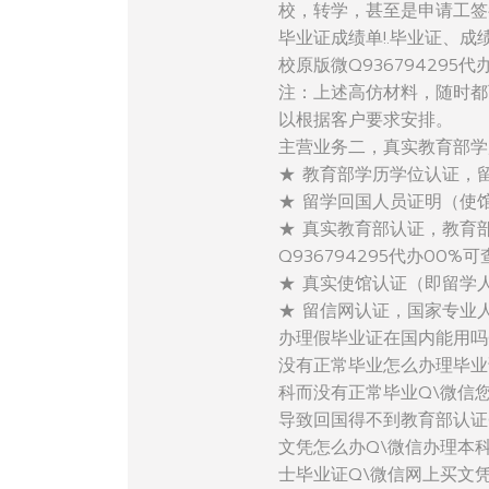
校，转学，甚至是申请工签
毕业证成绩单!.毕业证、
校原版微Q936794295代
注：上述高仿材料，随时都
以根据客户要求安排。
主营业务二，真实教育部学
★ 教育部学历学位认证，
★ 留学回国人员证明（使
★ 真实教育部认证，教育
Q936794295代办00%可
★ 真实使馆认证（即留学
★ 留信网认证，国家专业
办理假毕业证在国内能用吗
没有正常毕业怎么办理毕业
科而没有正常毕业Q\微信
导致回国得不到教育部认证
文凭怎么办Q\微信办理本科
士毕业证Q\微信网上买文