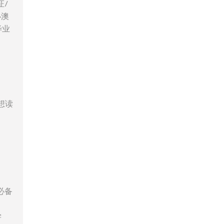
证/
办澳
毕业
想读
必备
学