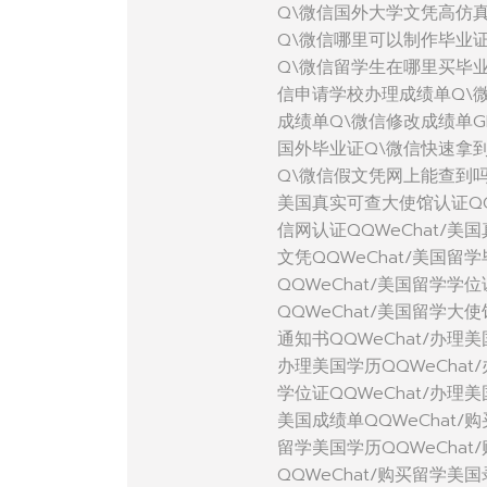
Q\微信国外大学文凭高仿
Q\微信哪里可以制作毕业
Q\微信留学生在哪里买毕
信申请学校办理成绩单Q\
成绩单Q\微信修改成绩单G
国外毕业证Q\微信快速拿
Q\微信假文凭网上能查到
美国真实可查大使馆认证QQ
信网认证QQWeChat/美
文凭QQWeChat/美国留学
QQWeChat/美国留学学
QQWeChat/美国留学大
通知书QQWeChat/办理美
办理美国学历QQWeChat
学位证QQWeChat/办理
美国成绩单QQWeChat/
留学美国学历QQWeCha
QQWeChat/购买留学美