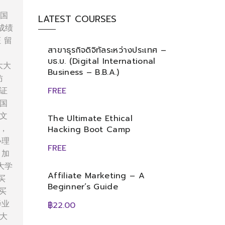
美国
LATEST COURSES
成绩
 留
สาขาธุรกิจดิจิทัลระหว่างประเทศ –
บธ.บ. (Digital International
大大
Business – B.B.A.)
仿
证
FREE
国
文
The Ultimate Ethical
，
Hacking Boot Camp
办理
FREE
，加
大学
Affiliate Marketing – A
买
Beginner’s Guide
买
毕业
฿22.00
拿大