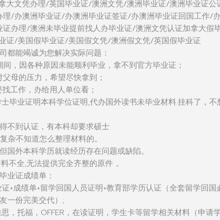
拿大文凭办理/英国毕业证/澳洲文凭/澳洲毕业证/澳洲毕业证公
办理/办澳洲毕业证/办澳洲毕业证签证/办澳洲毕业证回国工作/
业证办理/澳洲未毕业提前找人办毕业证/澳洲文凭认证加拿大假
业证/美国假毕业证/美国假文凭/澳洲假文凭/英国假毕业证
司都能竭诚为您解决实际问题：
.在校期间，因各种原因未能顺利毕业，拿不到官方毕业证；
面对父母的压力，希望尽快拿到；
就要找工作，办给用人单位看；
学士毕业证明本科学位证明,代办国外读书未毕业材料.挂科了，不
凭却得不到认证，有本科却要求硕士
情况复杂不知道怎么整理材料的。
位,但国外本科学历就读经历存在问题或缺陷。
料不全,无法提供完全齐整的原件 。
毕业证成绩单：
，毕业证+成绩单+留学回国人员证明+教育部学历认证（全套留学回国
友一份完美交代）;
雅思，托福，OFFER，在读证明，学生卡等留学相关材料（申请