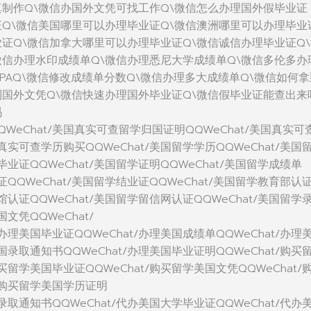
真制作Q\微信办国外文凭可找工作Q\微信怎么办理国外假毕业证
证Q\微信美国哪里可以办理毕业证Q\微信澳洲哪里可以办理毕业
业证Q\微信加拿大哪里可以办理毕业证Q\微信诚信办理毕业证Q
微信办理水印成绩单Q\微信办理悉尼大学成绩单Q\微信多伦多办
PAQ\微信修改成绩单分数Q\微信办理多大成绩单Q\微信如何拿
到国外文凭Q\微信快速办理国外毕业证Q\微信假毕业证能查出来
吗
WeChat/美国真实可查留学归国证明QQWeChat/美国真实可
国真实可查学历购买QQWeChat/美国留学学历QQWeChat/美国
毕业证QQWeChat/美国留学证明QQWeChat/美国留学成绩单
位证QQWeChat/美国留学结业证QQWeChat/美国留学教育部认
使馆认证QQWeChat/美国留学留信网认证QQWeChat/美国留学
国文凭QQWeChat/
/办理美国毕业证QQWeChat/办理美国成绩单QQWeChat/办理
美国录取通知书QQWeChat/办理美国毕业证明QQWeChat/购买
购买留学美国毕业证QQWeChat/购买留学美国文凭QQWeChat/
t/购买留学美国学历证明
国录取通知书QQWeChat/代办美国大学毕业证QQWeChat/代办