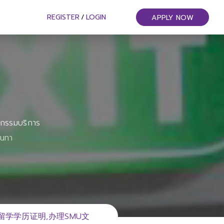
REGISTER
/
LOGIN
APPLY NOW
หกรรมบริการ
ันทา
学留学学历证明,办理SMU文