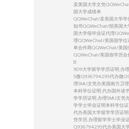
卖美国大学文凭QQWeCha
国大学成绩单
QQWeChat/卖美国大学
知书QQWeChat/招美国
国大学假毕业证代理QQWe
理QQWeChat/美国假学
单合作商QQWeChat/美
QQWeChat/美国假学历
B
9D9大学留学学历证明,办
5微Q936794295代办微
理SMU文凭办美国南方卫
本科学位证明,代办国外读书未毕
学学历证明,办理SMU文凭
学学士毕业证明本科学位证明,代
代办美国大学留学学历证明
凭学历,办理留学学士毕业证明本
Q936794295代办美