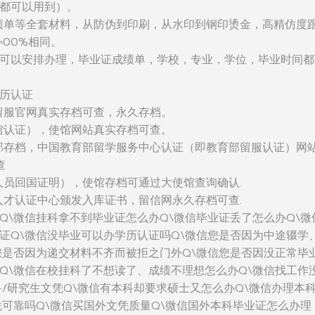
都可以用到）。
成绩单等全套材料，从防伪到印刷，从水印到钢印烫金，高精仿度
办00%相同。
可以安排办理，毕业证成绩单，学校，专业，学位，毕业时间都
历认证
留服官网真实存档可查，永久存档。
馆认证），使馆网站真实存档可查。
部存档，中国教育部留学服务中心认证（即教育部留服认证）网
查
人员回国证明），使馆存档可通过大使馆查询确认.
人才认证中心颁发入库证书，留信网永久存档可查.
Q\微信挂科拿不到毕业证怎么办Q\微信毕业证丢了怎么办Q\微
证Q\微信没毕业可以办学历认证吗Q\微信您是否因为中途辍学
您是否因为递交材料不齐而被拒之门外Q\微信您是否因没正常毕
Q\微信在校挂科了不想读了、成绩不理想怎么办Q\微信找工作
/研究生文凭Q\微信有本科却要求硕士又怎么办Q\微信办理本科
凭可靠吗Q\微信买国外文凭质量Q\微信国外本科毕业证怎么办理