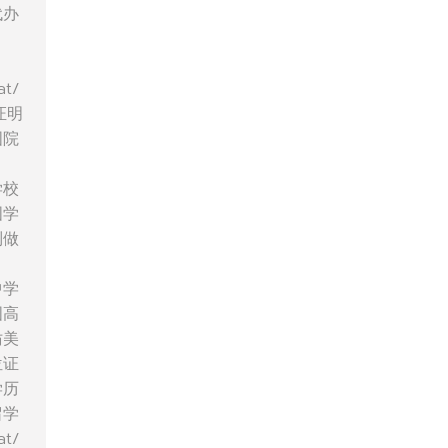
代办
t/
证明
国院
学校
国学
制做
中学
国高
仿美
位证
学历
留学
t/