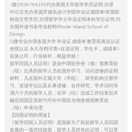
-微Q936794295代办美国大学留学学历证明,办理
RISD文凭办美国罗德岛设计学院毕业证成绩单!美国院
校假文凭学历,办理留学学士毕业证明本科学位证明,代
办国外读书未毕业材料Rhode Island School of
Design
Q微专业办理各国大学.毕业证.成绩单.教育部真实认证.
使馆认证.永久存档可查<在读证明，学生卡，成绩单》
实体公司，行业标杆，精益求精！
留学回国人员证明》是由中国驻外使（领）馆教育处
（组）出具的留学人员在国外学习、访问进修的证明
材料，凡在国外正规大学（学院）、研究机构注册学
习、攻读学位以及从事进修、合作研究、学术访问等
满六个月的留学人员，在毕（结）业或工作结束后并
确定回国定居前均可向中国驻当地使领馆教育处
（组）申请办理
【回国证明的用途】：
《留学回国人员证明》是国家为了鼓励留学人员回国
发展的一项优待政策，留学人员持有此证明，可以享