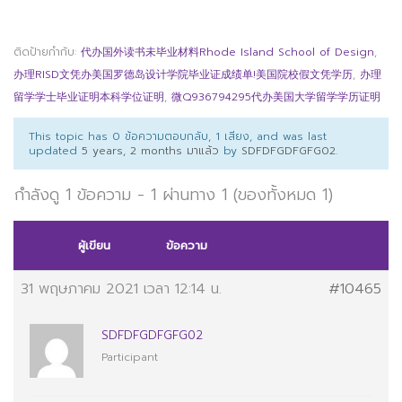
ติดป้ายกำกับ:
代办国外读书未毕业材料Rhode Island School of Design
,
办理RISD文凭办美国罗德岛设计学院毕业证成绩单!美国院校假文凭学历
,
办理
留学学士毕业证明本科学位证明
,
微Q936794295代办美国大学留学学历证明
This topic has 0 ข้อความตอบกลับ, 1 เสียง, and was last
updated
5 years, 2 months มาแล้ว
by
SDFDFGDFGFG02
.
กำลังดู 1 ข้อความ - 1 ผ่านทาง 1 (ของทั้งหมด 1)
ผู้เขียน
ข้อความ
31 พฤษภาคม 2021 เวลา 12:14 น.
#10465
SDFDFGDFGFG02
Participant