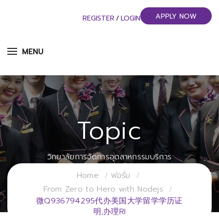
APPLY NOW
REGISTER
/
LOGIN
MENU
Topic
วิทยาลัยการจัดการอุตสาหกรรมบริการ
มหาวิทยาลัยราชภัฏสวนสุนันทา
Home
ฟอรั่ม
From Zero to Hero with Nodejs
微Q936794295代办美国大学留学学历证
明,办理RI