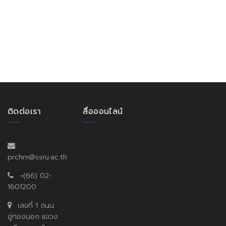
ติดต่อเรา
สื่อออนไลน์
prchm@ssru.ac.th
+(66) 02-
1601200
เลขที่ 1 ถนน
อู่ทองนอก แขวง