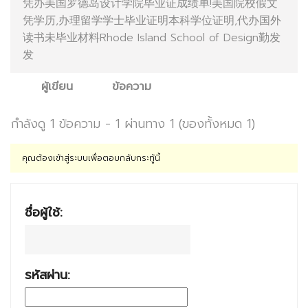
凭办美国罗德岛设计学院毕业证成绩单!美国院校假文
凭学历,办理留学学士毕业证明本科学位证明,代办国外
读书未毕业材料Rhode Island School of Design勤发
发
ผู้เขียน
ข้อความ
กำลังดู 1 ข้อความ - 1 ผ่านทาง 1 (ของทั้งหมด 1)
คุณต้องเข้าสู่ระบบเพื่อตอบกลับกระทู้นี้
ชื่อผู้ใช้:
รหัสผ่าน: