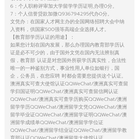
6：个人职称评审加大学留学学历证明,办理0分。
7：个人信誉贷款加微Q936794295代办0分。
文凭办：在国家人才网主办的全国网络招聘大会中纳
入资料，供国家500强等高端企业选择人才。
【教育部学历认证的用途】：
如果您计划在国内发展，那么办理国内教育部学历认
证是必不可少的，由于国外文凭在国内无法辨别真
假，教育部 认证是对您国外所获学历真实性，合法性
唯一的一种鉴别方式，事业性用人单位如银行，国
企，公务员，在您应聘 时都会需要您提供这个认证。
澳洲真实可查大使馆认证QQWeChat/澳洲真实可查留
学归国证明QQWeChat/澳洲真实可查留信网认证
QQWeChat/澳洲真实可查学历购买QQWeChat/澳洲
留学学历QQWeChat/澳洲留学文凭QQWeChat/澳洲
留学毕业证QQWeChat/澳洲留学证明QQWeChat/澳
洲留学成绩单QQWeChat/澳洲留学学位证
QQWeChat/澳洲留学结业证QQWeChat/澳洲留学教
育部认证QQWeChat/澳洲留学大使馆认证