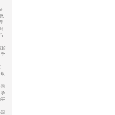
证
\微
理
到
吗
查留
留学
证
录取
美国
留学
购买
美国