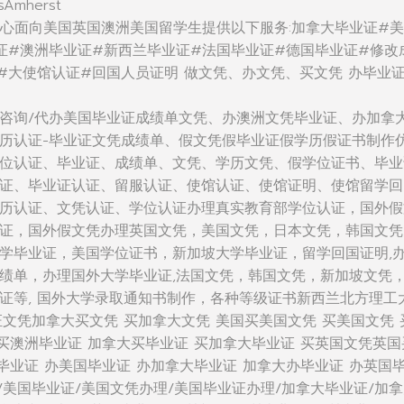
tsAmherst
中心面向美国英国澳洲美国留学生提供以下服务:加拿大毕业证#
证#澳洲毕业证#新西兰毕业证#法国毕业证#德国毕业证#修改
#大使馆认证#回国人员证明 做文凭、办文凭、买文凭 办毕业证
咨询/代办美国毕业证成绩单文凭、办澳洲文凭毕业证、办加拿
历认证-毕业证文凭成绩单、假文凭假毕业证假学历假证书制作
位认证、毕业证、成绩单、文凭、学历文凭、假学位证书、毕业
证、毕业证认证、留服认证、使馆认证、使馆证明、使馆留学回
历认证、文凭认证、学位认证办理真实教育部学位认证，国外假
证，国外假文凭办理英国文凭，美国文凭，日本文凭，韩国文凭
学毕业证，美国学位证书，新加坡大学毕业证，留学回国证明,
绩单，办理国外大学毕业证,法国文凭，韩国文凭，新加坡文凭
证等, 国外大学录取通知书制作，各种等级证书新西兰北方理工
文凭加拿大买文凭 买加拿大文凭 美国买美国文凭 买美国文凭 
洲买澳洲毕业证 加拿大买毕业证 买加拿大毕业证 买英国文凭英国
毕业证 办美国毕业证 办加拿大毕业证 加拿大办毕业证 办英国
/美国毕业证/美国文凭办理/美国毕业证办理/加拿大毕业证/加