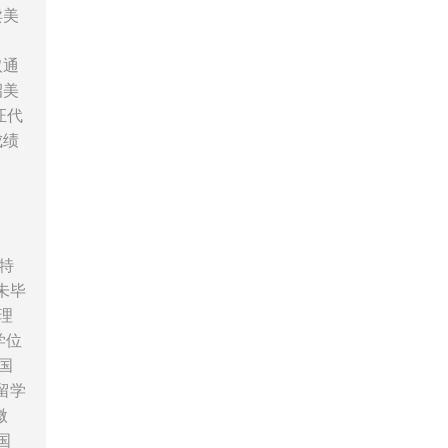
卖美
取通
招美
证代
成绩
斯特
未毕
办理
学位
美国
留学
微
国