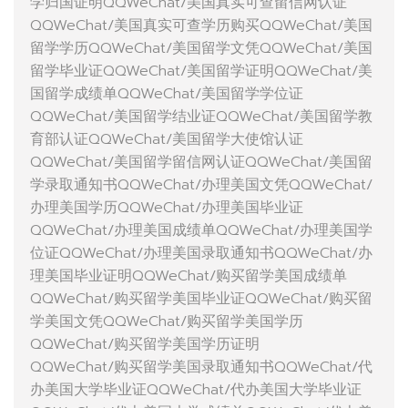
学归国证明QQWeChat/美国真实可查留信网认证
QQWeChat/美国真实可查学历购买QQWeChat/美国
留学学历QQWeChat/美国留学文凭QQWeChat/美国
留学毕业证QQWeChat/美国留学证明QQWeChat/美
国留学成绩单QQWeChat/美国留学学位证
QQWeChat/美国留学结业证QQWeChat/美国留学教
育部认证QQWeChat/美国留学大使馆认证
QQWeChat/美国留学留信网认证QQWeChat/美国留
学录取通知书QQWeChat/办理美国文凭QQWeChat/
办理美国学历QQWeChat/办理美国毕业证
QQWeChat/办理美国成绩单QQWeChat/办理美国学
位证QQWeChat/办理美国录取通知书QQWeChat/办
理美国毕业证明QQWeChat/购买留学美国成绩单
QQWeChat/购买留学美国毕业证QQWeChat/购买留
学美国文凭QQWeChat/购买留学美国学历
QQWeChat/购买留学美国学历证明
QQWeChat/购买留学美国录取通知书QQWeChat/代
办美国大学毕业证QQWeChat/代办美国大学毕业证