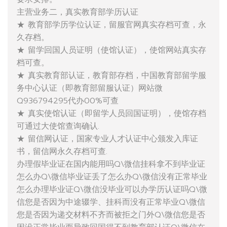
主营业务二，真实教育部学历认证
★ 教育部学历学位认证，留服官网真实存档可查，永
久存档。
★ 留学回国人员证明（使馆认证），使馆网站真实存
档可查。
★ 真实教育部认证，教育部存档，中国教育部留学服
务中心认证（即教育部留服认证）网站微
Q936794295代办00%可查
★ 真实使馆认证（即留学人员回国证明），使馆存档
可通过大使馆查询确认.
★ 留信网认证，国家专业人才认证中心颁发入库证
书，留信网永久存档可查.
办理假毕业证在国内能用吗Q\微信挂科拿不到毕业证
怎么办Q\微信毕业证丢了怎么办Q\微信没有正常毕业
怎么办理毕业证Q\微信没毕业可以办学历认证吗Q\微
信您是否因为中途辍学、挂科而没有正常毕业Q\微信
您是否因为递交材料不齐而被拒之门外Q\微信您是否