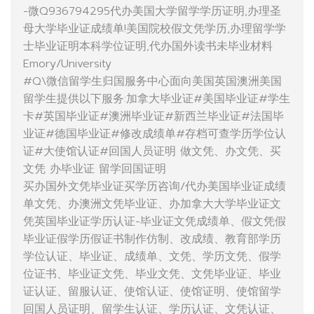
-微Q936794295代办美国大学留学学历证明,办理圣
母大学毕业证成绩单!美国院校假文凭学历,办理留学学
士毕业证明本科学位证明,代办国外读书未毕业材料
Emory/University
#Q\微信留学生归国服务中心面向美国英国澳洲美国
留学生提供以下服务:加拿大毕业证#美国毕业证#学生
卡#英国毕业证#澳洲毕业证#新西兰毕业证#法国毕
业证#德国毕业证#修改成绩单#存档可查学历学位认
证#大使馆认证#回国人员证明 做文凭、办文凭、买
文凭 办毕业证 留学回国证明
买办国外文凭毕业证买学历咨询/代办美国毕业证成绩
单文凭、办澳洲文凭毕业证、办加拿大大学毕业证文
凭英国毕业证学历认证-毕业证文凭成绩单、假文凭假
毕业证假学历假证书制作仿制、改成绩、教育部学历
学位认证、毕业证、成绩单、文凭、学历文凭、假学
位证书、毕业证文凭、毕业文凭、文凭毕业证、毕业
证认证、留服认证、使馆认证、使馆证明、使馆留学
回国人员证明、留学生认证、学历认证、文凭认证、