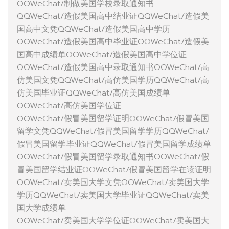
QQWeChat/制做美国学校录取通知书
QQWeChat/造假美国高中结业证QQWeChat/造假美
国高中文凭QQWeChat/造假美国高中学历
QQWeChat/造假美国高中毕业证QQWeChat/造假美
国高中成绩单QQWeChat/造假美国高中学位证
QQWeChat/造假美国高中录取通知书QQWeChat/高
仿美国文凭QQWeChat/高仿美国学历QQWeChat/高
仿美国毕业证QQWeChat/高仿美国成绩单
QQWeChat/高仿美国学位证
QQWeChat/假冒美国留学证明QQWeChat/假冒美国
留学文凭QQWeChat/假冒美国留学学历QQWeChat/
假冒美国留学毕业证QQWeChat/假冒美国留学成绩单
QQWeChat/假冒美国留学录取通知书QQWeChat/假
冒美国留学结业证QQWeChat/假冒美国留学在读证明
QQWeChat/卖美国大学文凭QQWeChat/卖美国大学
学历QQWeChat/卖美国大学毕业证QQWeChat/卖美
国大学成绩单
QQWeChat/卖美国大学学位证QQWeChat/卖美国大