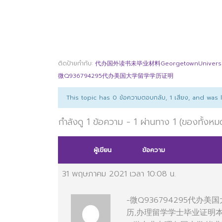
ติดป้ายกำกับ:
代办国外读书未毕业材料GeorgetownUniversi
微Q936794295代办美国大学留学学历证明
This topic has 0 ข้อความตอบกลับ, 1 เสียง, and was
กำลังดู 1 ข้อความ - 1 ผ่านทาง 1 (ของทั้งหม
ผู้เขียน
ข้อความ
31 พฤษภาคม 2021 เวลา 10:08 น.
-微Q936794295代
历,办理留学学士毕业证明本科学