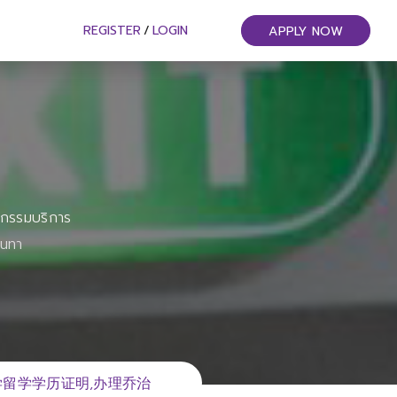
REGISTER
/
LOGIN
APPLY NOW
หกรรมบริการ
ันทา
大学留学学历证明,办理乔治