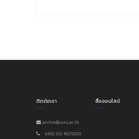
ติดต่อเรา
สื่อออนไลน์
prchm@ssru.ac.th
+(66) 02-1601200