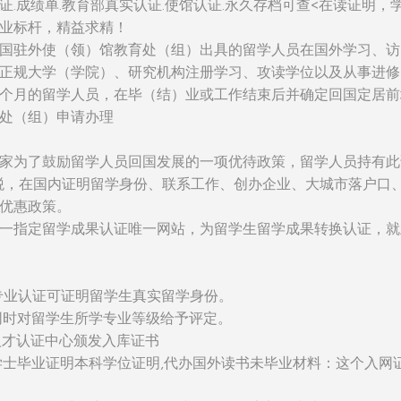
证.成绩单.教育部真实认证.使馆认证.永久存档可查<在读证明，
业标杆，精益求精！
国驻外使（领）馆教育处（组）出具的留学人员在国外学习、访
正规大学（学院）、研究机构注册学习、攻读学位以及从事进修
个月的留学人员，在毕（结）业或工作结束后并确定回国定居前
处（组）申请办理
家为了鼓励留学人员回国发展的一项优待政策，留学人员持有此
税，在国内证明留学身份、联系工作、创办企业、大城市落户口
优惠政策。
一指定留学成果认证唯一网站，为留学生留学成果转换认证，就
：该专业认证可证明留学生真实留学身份。
同时对留学生所学专业等级给予评定。
人才认证中心颁发入库证书
学士毕业证明本科学位证明,代办国外读书未毕业材料：这个入网