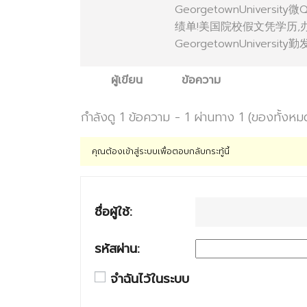
GeorgetownUniver
绩单!美国院校假文凭学历
GeorgetownUniversity
ผู้เขียน
ข้อความ
กำลังดู 1 ข้อความ - 1 ผ่านทาง 1 (ของทั้งหม
คุณต้องเข้าสู่ระบบเพื่อตอบกลับกระทู้นี้
ชื่อผู้ใช้:
รหัสผ่าน:
จำฉันไว้ในระบบ