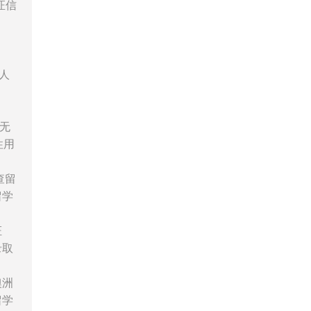
证信
人
无
性用
查留
留学
证
录取
澳洲
留学