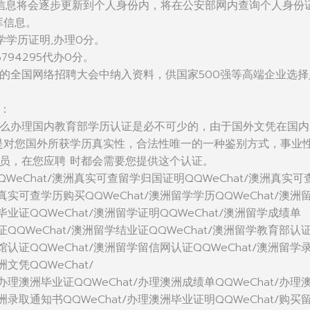
信息将会逐步更新到个人身份内，将在公安部网内查询个人身份
库信息。
学学历证明,办理0分。
794295代办0分。
的全国网络招聘大会中纳入资料，供国家500强等高端企业选择
：
么办理国内教育部学历认证是必不可少的，由于国外文凭在国内
是对您国外所获学历真实性，合法性唯一的一种鉴别方式，事业
员，在您应聘 时都会需要您提供这个认证。
WeChat/澳洲真实可查留学归国证明QQWeChat/澳洲真实可
洲真实可查学历购买QQWeChat/澳洲留学学历QQWeChat/澳洲
毕业证QQWeChat/澳洲留学证明QQWeChat/澳洲留学成绩单
位证QQWeChat/澳洲留学结业证QQWeChat/澳洲留学教育部认
使馆认证QQWeChat/澳洲留学留信网认证QQWeChat/澳洲留学
洲文凭QQWeChat/
/办理澳洲毕业证QQWeChat/办理澳洲成绩单QQWeChat/办理
澳洲录取通知书QQWeChat/办理澳洲毕业证明QQWeChat/购买