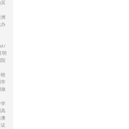
购买
澳洲
代办
t/
证明
洲院
学校
洲学
制做
中学
洲高
仿澳
位证