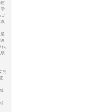
学历
留学
t/
卖澳
取通
招澳
证代
成绩
A文凭
证
证成
证成