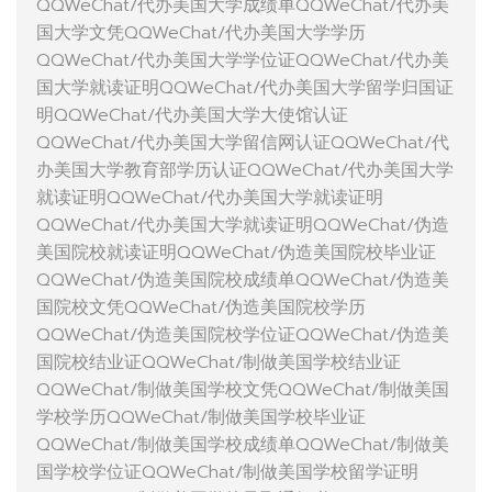
QQWeChat/代办美国大学成绩单QQWeChat/代办美
国大学文凭QQWeChat/代办美国大学学历
QQWeChat/代办美国大学学位证QQWeChat/代办美
国大学就读证明QQWeChat/代办美国大学留学归国证
明QQWeChat/代办美国大学大使馆认证
QQWeChat/代办美国大学留信网认证QQWeChat/代
办美国大学教育部学历认证QQWeChat/代办美国大学
就读证明QQWeChat/代办美国大学就读证明
QQWeChat/代办美国大学就读证明QQWeChat/伪造
美国院校就读证明QQWeChat/伪造美国院校毕业证
QQWeChat/伪造美国院校成绩单QQWeChat/伪造美
国院校文凭QQWeChat/伪造美国院校学历
QQWeChat/伪造美国院校学位证QQWeChat/伪造美
国院校结业证QQWeChat/制做美国学校结业证
QQWeChat/制做美国学校文凭QQWeChat/制做美国
学校学历QQWeChat/制做美国学校毕业证
QQWeChat/制做美国学校成绩单QQWeChat/制做美
国学校学位证QQWeChat/制做美国学校留学证明