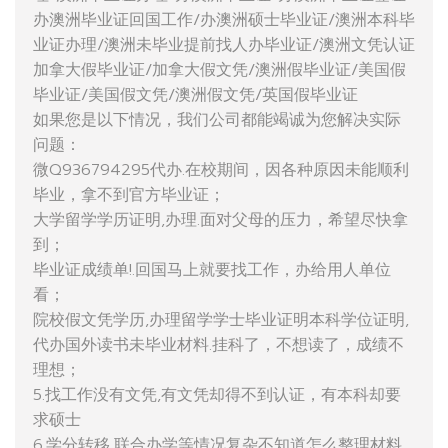
办澳洲毕业证回国工作/办澳洲硕士毕业证/澳洲本科毕
业证办理/澳洲未毕业提前找人办毕业证/澳洲文凭认证
加拿大假毕业证/加拿大假文凭/澳洲假毕业证/美国假
毕业证/美国假文凭/澳洲假文凭/英国假毕业证
如果您是以下情况，我们公司都能竭诚为您解决实际
问题：
微Q936794295代办.在校期间，因各种原因未能顺利
毕业，拿不到官方毕业证；
大学留学学历证明,办理.面对父母的压力，希望尽快拿
到；
毕业证成绩单!.回国马上就要找工作，办给用人单位
看；
院校假文凭学历,办理留学学士毕业证明本科学位证明,
代办国外读书未毕业材料.挂科了，不想读了，成绩不
理想；
5.找工作没有文凭,有文凭却得不到认证，有本科却要
求硕士
6.学分转移,联合办学等情况复杂不知道怎么整理材料