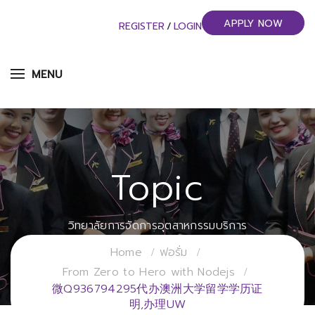
APPLY NOW
REGISTER
/
LOGIN
MENU
Topic
วิทยาลัยการจัดการอุตสาหกรรมบริการ
มหาวิทยาลัยราชภัฏสวนสุนันทา
Home
ฟอรั่ม
From Zero to Hero with Nodejs
微Q936794295代办澳洲大学留学学历证
明,办理UW