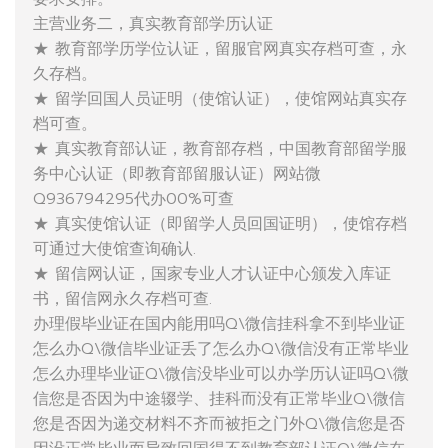
主营业务二，真实教育部学历认证
★ 教育部学历学位认证，留服官网真实存档可查，永
久存档。
★ 留学回国人员证明（使馆认证），使馆网站真实存
档可查。
★ 真实教育部认证，教育部存档，中国教育部留学服
务中心认证（即教育部留服认证）网站微
Q936794295代办00%可查
★ 真实使馆认证（即留学人员回国证明），使馆存档
可通过大使馆查询确认.
★ 留信网认证，国家专业人才认证中心颁发入库证
书，留信网永久存档可查.
办理假毕业证在国内能用吗Q\微信挂科拿不到毕业证
怎么办Q\微信毕业证丢了怎么办Q\微信没有正常毕业
怎么办理毕业证Q\微信没毕业可以办学历认证吗Q\微
信您是否因为中途辍学、挂科而没有正常毕业Q\微信
您是否因为递交材料不齐而被拒之门外Q\微信您是否