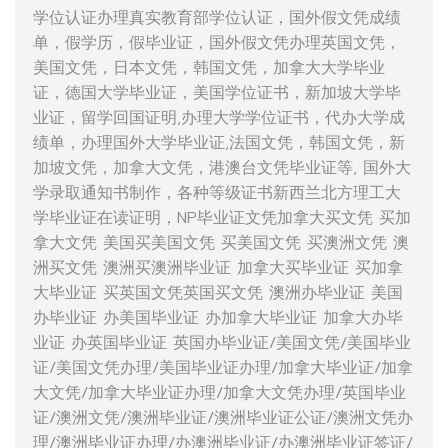
学位认证办理真实教育部学位认证，国外假文凭成绩
单，假学历，假毕业证，国外假文凭办理英国文凭，
美国文凭，日本文凭，韩国文凭，加拿大大学毕业
证，德国大学毕业证，美国学位证书，新加坡大学毕
业证，留学回国证明,办理大学学位证书，代办大学成
绩单，办理国外大学毕业证,法国文凭，韩国文凭，新
加坡文凭，加拿大文凭，港澳台文凭毕业证等, 国外大
学录取通知书制作，各种等级证书新西兰北方理工大
学毕业证在读证明，NP毕业证文凭加拿大买文凭 买加
拿大文凭 美国买美国文凭 买美国文凭 买澳洲文凭 澳
洲买文凭 澳洲买澳洲毕业证 加拿大买毕业证 买加拿
大毕业证 买英国文凭英国买文凭 澳洲办毕业证 美国
办毕业证 办美国毕业证 办加拿大毕业证 加拿大办毕
业证 办英国毕业证 英国办毕业证/美国文凭/美国毕业
证/美国文凭办理/美国毕业证办理/加拿大毕业证/加拿
大文凭/加拿大毕业证办理/加拿大文凭办理/英国毕业
证/澳洲文凭/澳洲毕业证/澳洲毕业证公证/澳洲文凭办
理/澳洲毕业证办理/办澳洲毕业证/办澳洲毕业证签证/