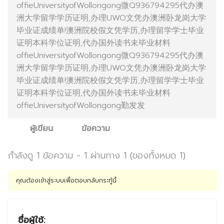
offieUniversityofWollongong微Q936794295代办澳
洲大学留学学历证明,办理UWO文凭办澳洲卧龙岗大学
毕业证成绩单!澳洲院校假文凭学历,办理留学学士毕业
证明本科学位证明,代办国外读书未毕业材料
offieUniversityofWollongong微Q936794295代办澳
洲大学留学学历证明,办理UWO文凭办澳洲卧龙岗大学
毕业证成绩单!澳洲院校假文凭学历,办理留学学士毕业
证明本科学位证明,代办国外读书未毕业材料
offieUniversityofWollongong勤发发
ผู้เขียน
ข้อความ
กำลังดู 1 ข้อความ - 1 ผ่านทาง 1 (ของทั้งหมด 1)
คุณต้องเข้าสู่ระบบเพื่อตอบกลับกระทู้นี้
ชื่อผู้ใช้: