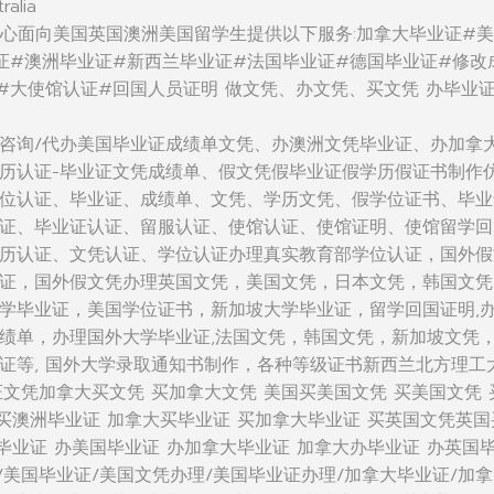
ralia
中心面向美国英国澳洲美国留学生提供以下服务:加拿大毕业证#
证#澳洲毕业证#新西兰毕业证#法国毕业证#德国毕业证#修改
#大使馆认证#回国人员证明 做文凭、办文凭、买文凭 办毕业证
咨询/代办美国毕业证成绩单文凭、办澳洲文凭毕业证、办加拿
历认证-毕业证文凭成绩单、假文凭假毕业证假学历假证书制作
位认证、毕业证、成绩单、文凭、学历文凭、假学位证书、毕业
证、毕业证认证、留服认证、使馆认证、使馆证明、使馆留学回
历认证、文凭认证、学位认证办理真实教育部学位认证，国外假
证，国外假文凭办理英国文凭，美国文凭，日本文凭，韩国文凭
学毕业证，美国学位证书，新加坡大学毕业证，留学回国证明,
绩单，办理国外大学毕业证,法国文凭，韩国文凭，新加坡文凭
证等, 国外大学录取通知书制作，各种等级证书新西兰北方理工
文凭加拿大买文凭 买加拿大文凭 美国买美国文凭 买美国文凭 
洲买澳洲毕业证 加拿大买毕业证 买加拿大毕业证 买英国文凭英国
毕业证 办美国毕业证 办加拿大毕业证 加拿大办毕业证 办英国
/美国毕业证/美国文凭办理/美国毕业证办理/加拿大毕业证/加