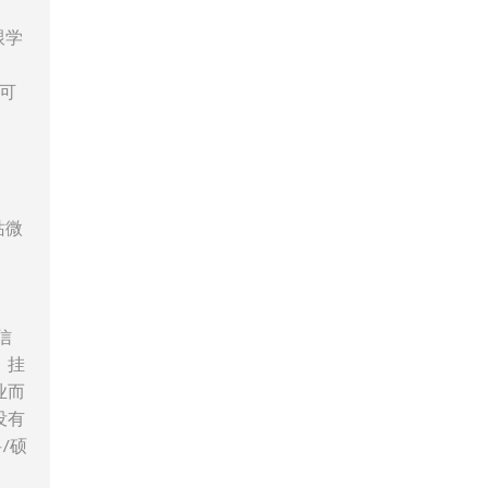
跟学
可
站微
信
、挂
业而
没有
/硕