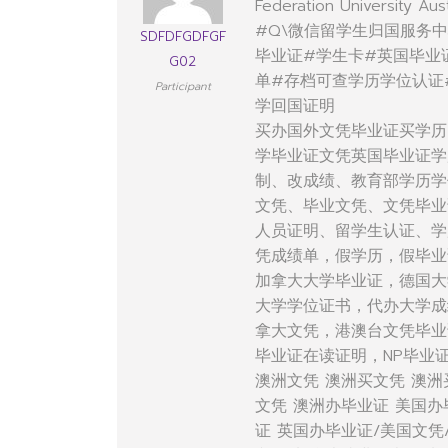
Federation University Aust
#Q\微信留学生归国服务
SDFDFGDFGF
毕业证#学生卡#英国毕业
G02
单#存档可查学历学位认证
Participant
学回国证明
买办国外文凭毕业证买学历
学毕业证文凭英国毕业证学
制、改成绩、教育部学历学
文凭、毕业文凭、文凭毕业
人员证明、留学生认证、学
凭成绩单，假学历，假毕业
加拿大大学毕业证，德国大
大学学位证书，代办大学成
拿大文凭，港澳台文凭毕业
毕业证在读证明，NP毕业证
澳洲文凭 澳洲买文凭 澳
文凭 澳洲办毕业证 美国办
证 英国办毕业证/美国文凭