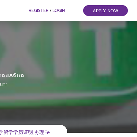
REGISTER
/
LOGIN
APPLY NOW
หกรรมบริการ
ันทา
大学留学学历证明,办理Fe