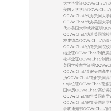
大学毕业证QQWeChat/
美国大学学历QQWeChat
QQWeChat/代办美国大
QQWeChat/代办美国大
代办美国大学就读证明QQW
QQWeChat/伪造美国院
校成绩单QQWeChat/伪
QQWeChat/伪造美国院
结业证QQWeChat/制做
校毕业证QQWeChat/制
美国学校留学证明QQWeC
QQWeChat/造假美国高
历QQWeChat/造假美国
中学位证QQWeChat/造
国学历QQWeChat/高仿
QQWeChat/假冒美国留
QQWeChat/假冒美国留
录取通知书QQWeChat/