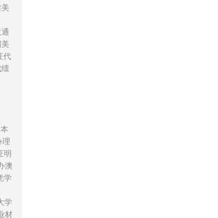
卖美
取通
招美
证代
成绩
明本
办理
证明
代办澳
凭学
邦大学
业材