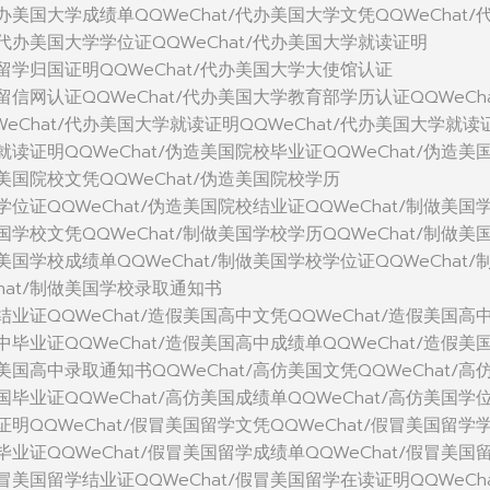
代办美国大学成绩单QQWeChat/代办美国大学文凭QQWeChat/
/代办美国大学学位证QQWeChat/代办美国大学就读证明
学留学归国证明QQWeChat/代办美国大学大使馆认证
学留信网认证QQWeChat/代办美国大学教育部学历认证QQWeCha
eChat/代办美国大学就读证明QQWeChat/代办美国大学就读
校就读证明QQWeChat/伪造美国院校毕业证QQWeChat/伪造美
造美国院校文凭QQWeChat/伪造美国院校学历
校学位证QQWeChat/伪造美国院校结业证QQWeChat/制做美国
美国学校文凭QQWeChat/制做美国学校学历QQWeChat/制做美
做美国学校成绩单QQWeChat/制做美国学校学位证QQWeChat/
hat/制做美国学校录取通知书
中结业证QQWeChat/造假美国高中文凭QQWeChat/造假美国高
高中毕业证QQWeChat/造假美国高中成绩单QQWeChat/造假美
假美国高中录取通知书QQWeChat/高仿美国文凭QQWeChat/高
美国毕业证QQWeChat/高仿美国成绩单QQWeChat/高仿美国学
学证明QQWeChat/假冒美国留学文凭QQWeChat/假冒美国留学
学毕业证QQWeChat/假冒美国留学成绩单QQWeChat/假冒美国
假冒美国留学结业证QQWeChat/假冒美国留学在读证明QQWeCha