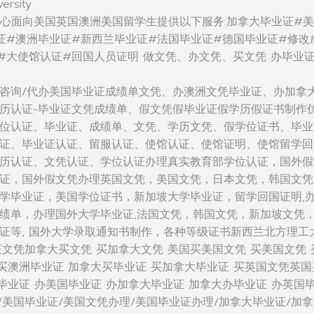
versity
中心面向美国英国澳洲美国留学生提供以下服务:加拿大毕业证#
证#澳洲毕业证#新西兰毕业证#法国毕业证#德国毕业证#修改
#大使馆认证#回国人员证明 做文凭、办文凭、买文凭 办毕业证
咨询/代办美国毕业证成绩单文凭、办澳洲文凭毕业证、办加拿
历认证-毕业证文凭成绩单、假文凭假毕业证假学历假证书制作
位认证、毕业证、成绩单、文凭、学历文凭、假学位证书、毕业
证、毕业证认证、留服认证、使馆认证、使馆证明、使馆留学回
历认证、文凭认证、学位认证办理真实教育部学位认证，国外假
证，国外假文凭办理英国文凭，美国文凭，日本文凭，韩国文凭
学毕业证，美国学位证书，新加坡大学毕业证，留学回国证明,
绩单，办理国外大学毕业证,法国文凭，韩国文凭，新加坡文凭
证等, 国外大学录取通知书制作，各种等级证书新西兰北方理工
文凭加拿大买文凭 买加拿大文凭 美国买美国文凭 买美国文凭 
洲买澳洲毕业证 加拿大买毕业证 买加拿大毕业证 买英国文凭英国
毕业证 办美国毕业证 办加拿大毕业证 加拿大办毕业证 办英国
/美国毕业证/美国文凭办理/美国毕业证办理/加拿大毕业证/加