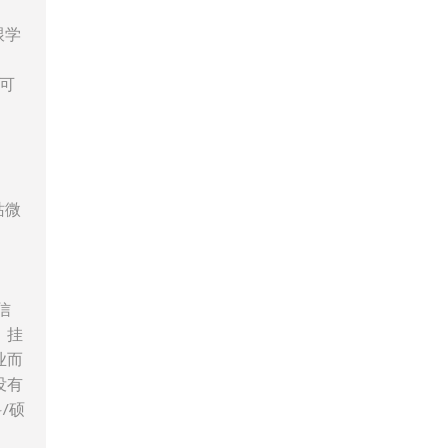
跟学
可
站微
信
、挂
业而
没有
/硕