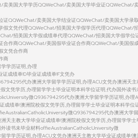
t/卖美国大学学历QQWeChat/卖美国大学毕业证QQWeChat/
学位证QQWeChat/卖美国大学结业证QQWeChat/卖美国大学录
大学假文凭代理QQWeChat/招美国大学假学历代理QQWeChat/
Chat/招美国大学假成绩单代理QQWeChat/招美国大学假学位
位证合作商QQWeChat/美国假毕业证合作商QQWeChat/美国假
国假文凭合作商
合作商
学留学学历证明,办理
毕业证成绩单!D毕业证成绩单!F文凭办
36794295代办澳洲大学留学学历证明,办理ACU文凭办澳洲天主
校假文凭学历,办理留学学士毕业证明本科学位证明,代办国外读书
CatholicUniversity微Q936794295代办澳洲大学留学学历证明,办理
证成绩单!澳洲院校假文凭学历,办理留学学士毕业证明本科学位证
stralianCatholicUniversity微Q936794295代办澳洲大学
澳洲天主教大学毕业证成绩单!澳洲院校假文凭学历,办理留学学士
业材料offieAustralianCatholicUniversity微
洲大学留学学历证明,办理ACU文凭办澳洲天主教大学毕业证成绩单!澳