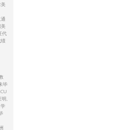
卖美
取通
招美
证代
成绩
教
未毕
ACU
明,
留学
毕
洲