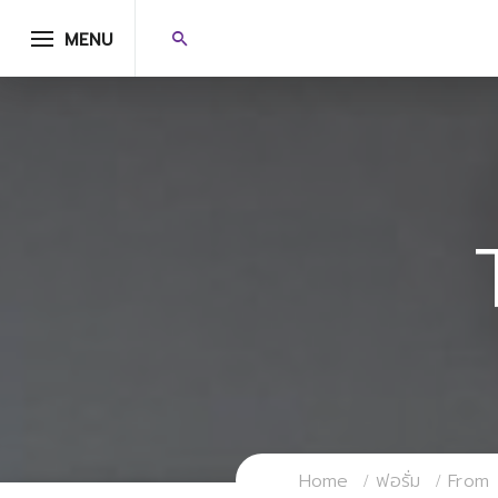
MENU
Home
ฟอรั่ม
From 