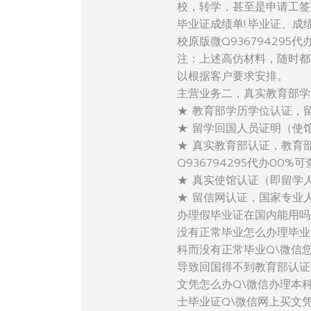
校，转学，甚至是申请工签
毕业证成绩单!.毕业证、
校原版微Q936794295代
注：上述高仿材料，随时都
以根据客户要求安排。
主营业务二，真实教育部学
★ 教育部学历学位认证，
★ 留学回国人员证明（使
★ 真实教育部认证，教育
Q936794295代办00%可
★ 真实使馆认证（即留学
★ 留信网认证，国家专业
办理假毕业证在国内能用吗
没有正常毕业怎么办理毕业
科而没有正常毕业Q\微信
导致回国得不到教育部认证
文凭怎么办Q\微信办理本科
士毕业证Q\微信网上买文