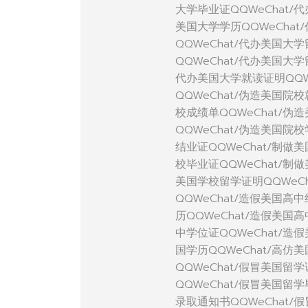
大学毕业证QQWeChat/
美国大学学历QQWeChat
QQWeChat/代办美国大
QQWeChat/代办美国大
代办美国大学就读证明QQW
QQWeChat/伪造美国院
校成绩单QQWeChat/伪
QQWeChat/伪造美国院
结业证QQWeChat/制做
校毕业证QQWeChat/制
美国学校留学证明QQWeC
QQWeChat/造假美国高
历QQWeChat/造假美国
中学位证QQWeChat/造
国学历QQWeChat/高仿
QQWeChat/假冒美国留
QQWeChat/假冒美国留
录取通知书QQWeChat/