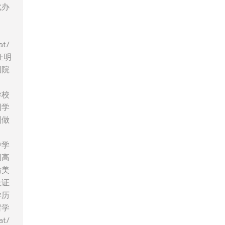
代办
t/
证明
国院
学校
国学
制做
中学
国高
仿美
位证
学历
留学
t/