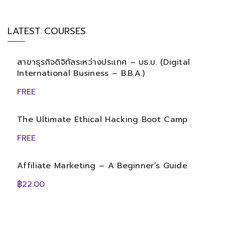
LATEST COURSES
สาขาธุรกิจดิจิทัลระหว่างประเทศ – บธ.บ. (Digital
International Business – B.B.A.)
FREE
The Ultimate Ethical Hacking Boot Camp
FREE
Affiliate Marketing – A Beginner’s Guide
฿22.00