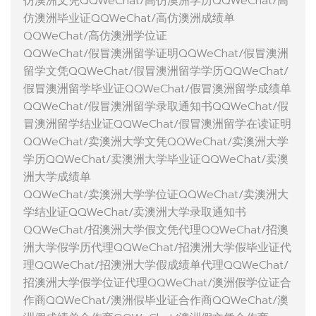
仿澳洲文凭QQWeChat/高仿澳洲学历QQWeChat/高
仿澳洲毕业证QQWeChat/高仿澳洲成绩单
QQWeChat/高仿澳洲学位证
QQWeChat/假冒澳洲留学证明QQWeChat/假冒澳洲
留学文凭QQWeChat/假冒澳洲留学学历QQWeChat/
假冒澳洲留学毕业证QQWeChat/假冒澳洲留学成绩单
QQWeChat/假冒澳洲留学录取通知书QQWeChat/假
冒澳洲留学结业证QQWeChat/假冒澳洲留学在读证明
QQWeChat/卖澳洲大学文凭QQWeChat/卖澳洲大学
学历QQWeChat/卖澳洲大学毕业证QQWeChat/卖澳
洲大学成绩单
QQWeChat/卖澳洲大学学位证QQWeChat/卖澳洲大
学结业证QQWeChat/卖澳洲大学录取通知书
QQWeChat/招澳洲大学假文凭代理QQWeChat/招澳
洲大学假学历代理QQWeChat/招澳洲大学假毕业证代
理QQWeChat/招澳洲大学假成绩单代理QQWeChat/
招澳洲大学假学位证代理QQWeChat/澳洲假学位证合
作商QQWeChat/澳洲假毕业证合作商QQWeChat/澳