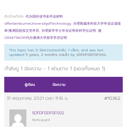
ติดป้ายกำกับ:
代办国外读书未毕业材料
offieSwinburneUniversityofTechnology
,
办理斯威本科技大学毕业证成绩
单!澳洲院校假文凭学历
,
办理留学学士毕业证明本科学位证明
,
微
Q936794295代办澳洲大学留学学历证明
This topic has 0 ข้อความตอบกลับ, 1 เสียง, and was last
updated
5 years, 2 months มาแล้ว
by
SDFDFGDFGFG02
.
กำลังดู 1 ข้อความ - 1 ผ่านทาง 1 (ของทั้งหมด 1)
ผู้เขียน
ข้อความ
31 พฤษภาคม 2021 เวลา 11:16 น.
#10362
SDFDFGDFGFG02
Participant