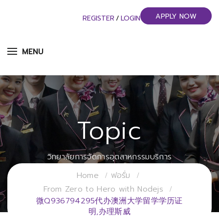
APPLY NOW
REGISTER
/
LOGIN
MENU
Topic
วิทยาลัยการจัดการอุตสาหกรรมบริการ
มหาวิทยาลัยราชภัฏสวนสุนันทา
Home
ฟอรั่ม
From Zero to Hero with Nodejs
微Q936794295代办澳洲大学留学学历证
明,办理斯威