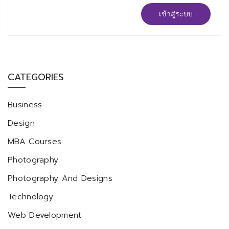
เข้าสู่ระบบ
CATEGORIES
Business
Design
MBA Courses
Photography
Photography And Designs
Technology
Web Development