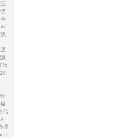
位证
学历
留学
t/
卖澳
取通
招澳
证代
成绩
学留
尔福
,代
代办
办理
rt?