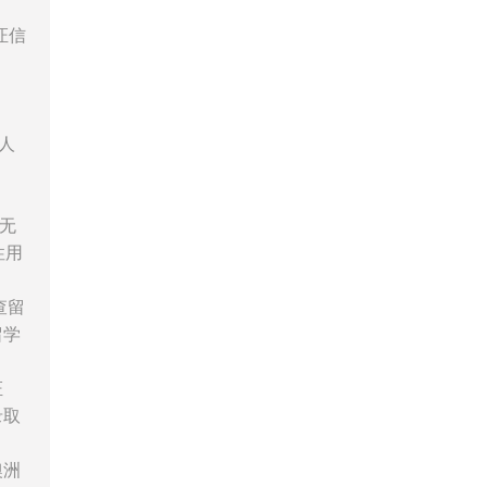
证信
人
无
性用
查留
留学
证
录取
澳洲