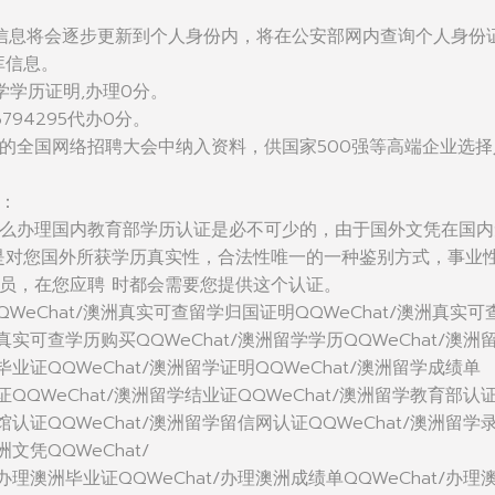
信息将会逐步更新到个人身份内，将在公安部网内查询个人身份
库信息。
学学历证明,办理0分。
794295代办0分。
的全国网络招聘大会中纳入资料，供国家500强等高端企业选择
：
么办理国内教育部学历认证是必不可少的，由于国外文凭在国内
是对您国外所获学历真实性，合法性唯一的一种鉴别方式，事业
员，在您应聘 时都会需要您提供这个认证。
WeChat/澳洲真实可查留学归国证明QQWeChat/澳洲真实可
洲真实可查学历购买QQWeChat/澳洲留学学历QQWeChat/澳洲
毕业证QQWeChat/澳洲留学证明QQWeChat/澳洲留学成绩单
位证QQWeChat/澳洲留学结业证QQWeChat/澳洲留学教育部认
使馆认证QQWeChat/澳洲留学留信网认证QQWeChat/澳洲留学
洲文凭QQWeChat/
/办理澳洲毕业证QQWeChat/办理澳洲成绩单QQWeChat/办理