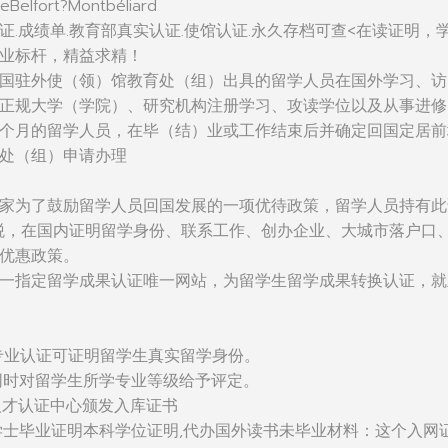
eBelfort?Montbéliard
证.成绩单.教育部真实认证.使馆认证.永久存档可查<在读证明，
业标杆，精益求精！
国驻外使（领）馆教育处（组）出具的留学人员在国外学习、访
正规大学（学院）、研究机构注册学习、攻读学位以及从事进修
个月的留学人员，在毕（结）业或工作结束后并确定回国定居前
处（组）申请办理
家为了鼓励留学人员回国发展的一项优待政策，留学人员持有此
税，在国内证明留学身份、联系工作、创办企业、大城市落户口
优惠政策。
一指定留学成果认证唯一网站，为留学生留学成果转换认证，就
：该专业认证可证明留学生真实留学身份。
同时对留学生所学专业等级给予评定。
人才认证中心颁发入库证书
学士毕业证明本科学位证明,代办国外读书未毕业材料：这个入网