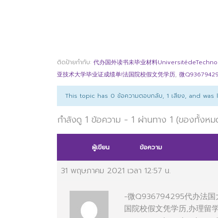
ติดป้ายกำกับ:
代办国外读书未毕业材料UniversitédeTechnologi
亚技术大学毕业证成绩单!法国院校假文凭学历
,
微Q93679
This topic has 0 ข้อความตอบกลับ, 1 เสียง, and was
กำลังดู 1 ข้อความ - 1 ผ่านทาง 1 (ของทั้งหม
ผู้เขียน
ข้อความ
31 พฤษภาคม 2021 เวลา 12:57 น.
-微Q936794295代
国院校假文凭学历,办理留