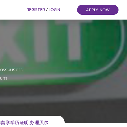
REGISTER
/
LOGIN
APPLY NOW
หกรรมบริการ
ันทา
大学留学学历证明,办理贝尔