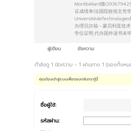
Montbéliard微Q9
证成绩单!法国院校假文凭
UniversitédeTechnol
办理贝尔福－蒙贝利亚技术
学位证明,代办国外读书未毕业材料Un
ผู้เขียน
ข้อความ
กำลังดู 1 ข้อความ - 1 ผ่านทาง 1 (ของทั้งหม
คุณต้องเข้าสู่ระบบเพื่อตอบกลับกระทู้นี้
ชื่อผู้ใช้:
รหัสผ่าน: