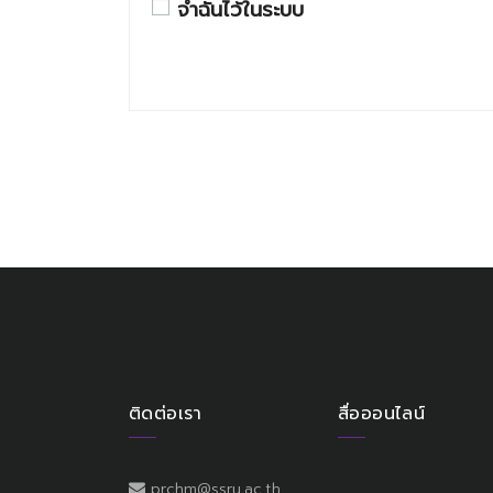
จำฉันไว้ในระบบ
ติดต่อเรา
สื่อออนไลน์
prchm@ssru.ac.th