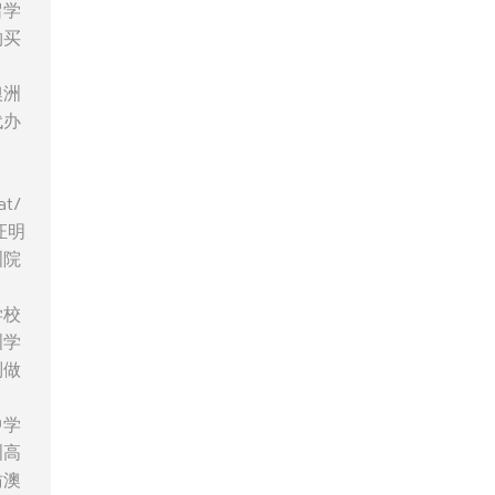
留学
购买
澳洲
代办
t/
证明
洲院
学校
洲学
制做
中学
洲高
仿澳