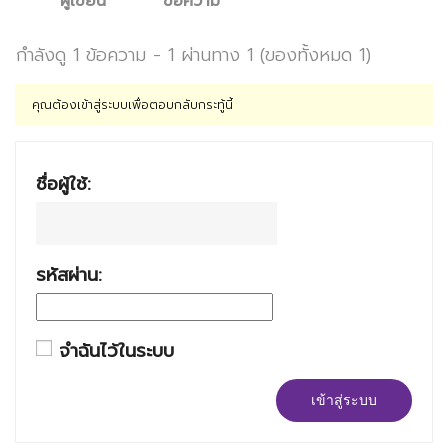
ผู้เขียน
ข้อความ
กำลังดู 1 ข้อความ - 1 ผ่านทาง 1 (ของทั้งหมด 1)
คุณต้องเข้าสู่ระบบเพื่อตอบกลับกระทู้นี้
ชื่อผู้ใช้:
รหัสผ่าน:
จำฉันไว้ในระบบ
เข้าสู่ระบบ