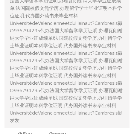
法国大学留学学历证明,办理瓦朗谢纳大学毕业证成绩
单!法国院校假文凭学历,办理留学学士毕业证明本科学
位证明,代办国外读书未毕业材料
UniversitédeValencienneetduHainaut?Cambrésis微
Q936794295代办法国大学留学学历证明,办理瓦朗谢
纳大学毕业证成绩单!法国院校假文凭学历,办理留学学
士毕业证明本科学位证明,代办国外读书未毕业材料
UniversitédeValencienneetduHainaut?Cambrésis微
Q936794295代办法国大学留学学历证明,办理瓦朗谢
纳大学毕业证成绩单!法国院校假文凭学历,办理留学学
士毕业证明本科学位证明,代办国外读书未毕业材料
UniversitédeValencienneetduHainaut?Cambrésis微
Q936794295代办法国大学留学学历证明,办理瓦朗谢
纳大学毕业证成绩单!法国院校假文凭学历,办理留学学
士毕业证明本科学位证明,代办国外读书未毕业材料
UniversitédeValencienneetduHainaut?Cambrésis勤
发发