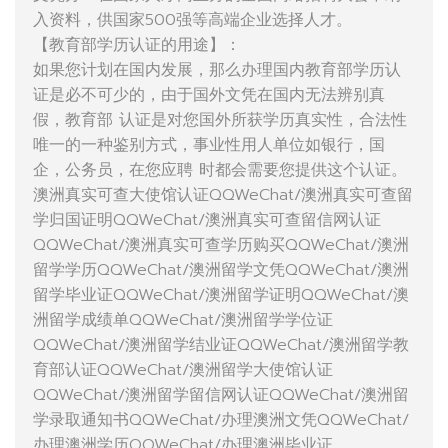
入资料，供国家500强等高端企业选择人才。
【教育部学历认证的用途】：
如果您计划在国内发展，那么办理国内教育部学历认
证是必不可少的，由于国外文凭在国内无法辨别真
假，教育部 认证是对您国外所获学历真实性，合法性
唯一的一种鉴别方式，事业性用人单位如银行，国
企，公务员，在您应聘 时都会需要您提供这个认证。
澳洲真实可查大使馆认证QQWeChat/澳洲真实可查留
学归国证明QQWeChat/澳洲真实可查留信网认证
QQWeChat/澳洲真实可查学历购买QQWeChat/澳洲
留学学历QQWeChat/澳洲留学文凭QQWeChat/澳洲
留学毕业证QQWeChat/澳洲留学证明QQWeChat/澳
洲留学成绩单QQWeChat/澳洲留学学位证
QQWeChat/澳洲留学结业证QQWeChat/澳洲留学教
育部认证QQWeChat/澳洲留学大使馆认证
QQWeChat/澳洲留学留信网认证QQWeChat/澳洲留
学录取通知书QQWeChat/办理澳洲文凭QQWeChat/
办理澳洲学历QQWeChat/办理澳洲毕业证