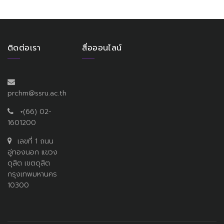
ติดต่อเรา
สื่อออนไลน์
prchm@ssru.ac.th
+(66) 02-
1601200
เลขที่ 1 ถนน
อู่ทองนอก แขวง
ดุสิต เขตดุสิต
กรุงเทพมหานคร
10300