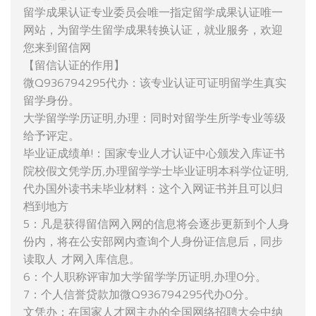
留学成果认证专业委员会唯一指定留学成果认证唯一
网站，为留学生留学成果转换认证，就业服务，欢迎
您来到留信网
【留信认证的作用】
微Q936794295代办：该专业认证可证明留学生真实
留学身份。
大学留学学历证明,办理：同时对留学生所学专业等级
给予评定。
毕业证成绩单!：国家专业人才认证中心颁发入库证书
院校假文凭学历,办理留学学士毕业证明本科学位证明,
代办国外读书未毕业材料：这个入网证书并且可以归
档到地方
5：凡是获得留信网入网的信息将会逐步更新到个人身
份内，将在公安部网内查询个人身份证信息后，同步
读取人 才网入库信息。
6：个人职称评审加大学留学学历证明,办理0分。
7：个人信誉贷款加微Q936794295代办0分。
文凭办：在国家人才网主办的全国网络招聘大会中纳