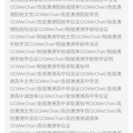
QQWeChat/伪造澳洲院校成绩单QQWeChat/伪造澳
洲院校文凭QQWeChat/伪造澳洲院校学历
QQWeChat/伪造澳洲院校学位证QQWeChat/伪造澳
洲院校结业证QQWeChat/制做澳洲学校结业证
QQWeChat/制做澳洲学校文凭QQWeChat/制做澳洲
学校学历QQWeChat/制做澳洲学校毕业证
QQWeChat/制做澳洲学校成绩单QQWeChat/制做澳
洲学校学位证QQWeChat/制做澳洲学校留学证明
QQWeChat/制做澳洲学校录取通知书
QQWeChat/造假澳洲高中结业证QQWeChat/造假澳
洲高中文凭QQWeChat/造假澳洲高中学历
QQWeChat/造假澳洲高中毕业证QQWeChat/造假澳
洲高中成绩单QQWeChat/造假澳洲高中学位证
QQWeChat/造假澳洲高中录取通知书QQWeChat/高
仿澳洲文凭QQWeChat/高仿澳洲学历QQWeChat/高
仿澳洲毕业证QQWeChat/高仿澳洲成绩单
QQWeChat/高仿澳洲学位证