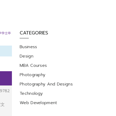
CATEGORIES
学学士毕
Business
Design
MBA Courses
Photography
Photography And Designs
9782
Technology
Web Development
假文