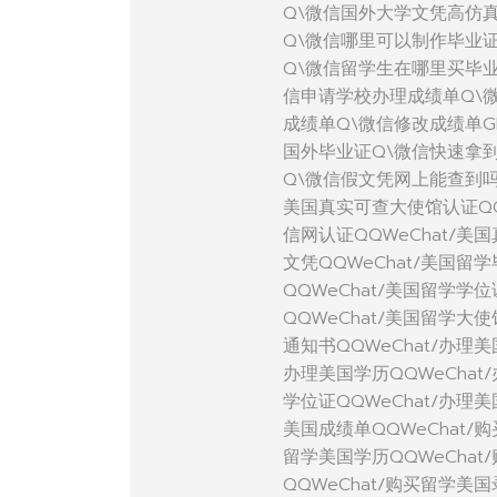
Q\微信国外大学文凭高仿
Q\微信哪里可以制作毕业
Q\微信留学生在哪里买毕
信申请学校办理成绩单Q\
成绩单Q\微信修改成绩单G
国外毕业证Q\微信快速拿
Q\微信假文凭网上能查到
美国真实可查大使馆认证QQ
信网认证QQWeChat/美
文凭QQWeChat/美国留学
QQWeChat/美国留学学
QQWeChat/美国留学大
通知书QQWeChat/办理美
办理美国学历QQWeChat
学位证QQWeChat/办理
美国成绩单QQWeChat/
留学美国学历QQWeCha
QQWeChat/购买留学美