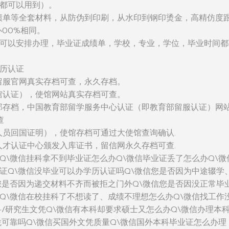
都可以用到）。
成绩单等全套材料，从防伪到印刷，从水印到钢印烫金，高精仿度
办00%相同。
可以安排办理，毕业证成绩单，学校，专业，学位，毕业时间都
历认证
留服官网真实存档可查，永久存档。
馆认证），使馆网站真实存档可查。
部存档，中国教育部留学服务中心认证（即教育部留服认证）网
查
人员回国证明），使馆存档可通过大使馆查询确认.
人才认证中心颁发入库证书，留信网永久存档可查.
Q\微信挂科拿不到毕业证怎么办Q\微信毕业证丢了怎么办Q\微
证Q\微信没毕业可以办学历认证吗Q\微信您是否因为中途辍学
您是否因为递交材料不齐而被拒之门外Q\微信您是否因没正常毕
Q\微信在校挂科了不想读了、成绩不理想怎么办Q\微信找工作
/研究生文凭Q\微信有本科却要求硕士又怎么办Q\微信办理本科
凭可靠吗Q\微信买国外文凭质量Q\微信国外本科毕业证怎么办理