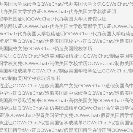
代办美国大学成绩单QQWeChat/代办美国大学文凭QQWeChat/
/代办美国大学学位证QQWeChat/代办美国大学就读证明
学留学归国证明QQWeChat/代办美国大学大使馆认证
学留信网认证QQWeChat/代办美国大学教育部学历认证QQWeCha
eChat/代办美国大学就读证明QQWeChat/代办美国大学就读
校就读证明QQWeChat/伪造美国院校毕业证QQWeChat/伪造美
造美国院校文凭QQWeChat/伪造美国院校学历
校学位证QQWeChat/伪造美国院校结业证QQWeChat/制做美国
美国学校文凭QQWeChat/制做美国学校学历QQWeChat/制做美
做美国学校成绩单QQWeChat/制做美国学校学位证QQWeChat/
hat/制做美国学校录取通知书
中结业证QQWeChat/造假美国高中文凭QQWeChat/造假美国高
高中毕业证QQWeChat/造假美国高中成绩单QQWeChat/造假美
假美国高中录取通知书QQWeChat/高仿美国文凭QQWeChat/高
美国毕业证QQWeChat/高仿美国成绩单QQWeChat/高仿美国学
学证明QQWeChat/假冒美国留学文凭QQWeChat/假冒美国留学
学毕业证QQWeChat/假冒美国留学成绩单QQWeChat/假冒美国
假冒美国留学结业证QQWeChat/假冒美国留学在读证明QQWeCha