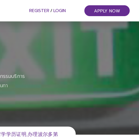
REGISTER
/
LOGIN
APPLY NOW
หกรรมบริการ
ันทา
学留学学历证明,办理波尔多第