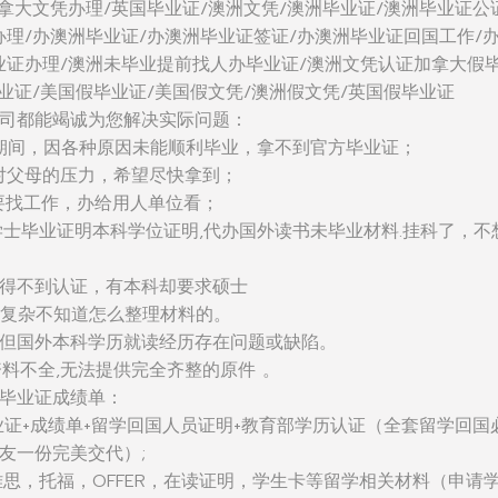
拿大文凭办理/英国毕业证/澳洲文凭/澳洲毕业证/澳洲毕业证公
办理/办澳洲毕业证/办澳洲毕业证签证/办澳洲毕业证回国工作/
业证办理/澳洲未毕业提前找人办毕业证/澳洲文凭认证加拿大假
业证/美国假毕业证/美国假文凭/澳洲假文凭/英国假毕业证
司都能竭诚为您解决实际问题：
.在校期间，因各种原因未能顺利毕业，拿不到官方毕业证；
面对父母的压力，希望尽快拿到；
就要找工作，办给用人单位看；
学士毕业证明本科学位证明,代办国外读书未毕业材料.挂科了，不
凭却得不到认证，有本科却要求硕士
情况复杂不知道怎么整理材料的。
位,但国外本科学历就读经历存在问题或缺陷。
料不全,无法提供完全齐整的原件 。
毕业证成绩单：
，毕业证+成绩单+留学回国人员证明+教育部学历认证（全套留学回国
友一份完美交代）;
雅思，托福，OFFER，在读证明，学生卡等留学相关材料（申请