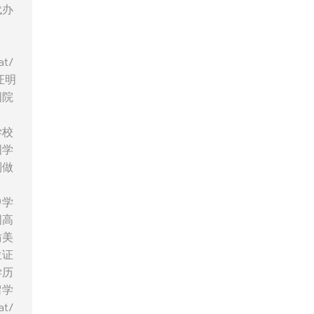
代办
t/
证明
国院
学校
国学
制做
中学
国高
仿美
位证
学历
留学
t/