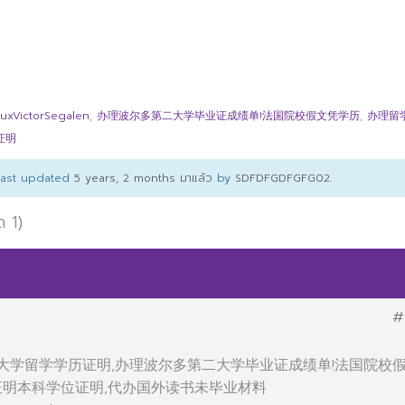
VictorSegalen
,
办理波尔多第二大学毕业证成绩单!法国院校假文凭学历
,
办理留
证明
 last updated
5 years, 2 months มาแล้ว
by
SDFDFGDFGFG02
.
ด 1)
#
办法国大学留学学历证明,办理波尔多第二大学毕业证成绩单!法国院校
证明本科学位证明,代办国外读书未毕业材料