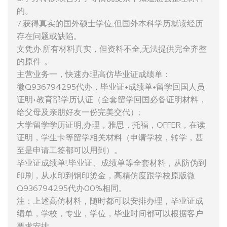
的。
7.获得真实的国外硕士学位,但国外本科学历就读经历
存在问题或缺陷。
文凭办.所有材料真实，但资料不全,无法提供完全齐整
的原件 。
主营业务一，快速办理高仿毕业证成绩单：
微Q936794295代办，毕业证+成绩单+留学回国人员
证明+教育部学历认证（全套留学回国必备证明材料，
给父母及亲朋好友一份完美交代）;
大学留学学历证明,办理，雅思，托福，OFFER，在读
证明，学生卡等留学相关材料（申请学校，转学，甚
至是申请工签都可以用到）。
毕业证成绩单!.毕业证、成绩单等全套材料，从防伪到
印刷，从水印到钢印烫金，高精仿度跟学校原版微
Q936794295代办00%相同。
注：上述高仿材料，随时都可以安排办理，毕业证成
绩单，学校，专业，学位，毕业时间都可以根据客户
要求安排。