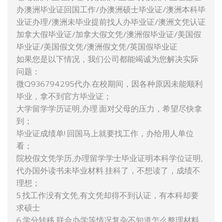
办澳洲毕业证回国工作/办澳洲硕士毕业证/澳洲本科毕
业证办理/澳洲未毕业提前找人办毕业证/澳洲文凭认证
加拿大假毕业证/加拿大假文凭/澳洲假毕业证/美国假
毕业证/美国假文凭/澳洲假文凭/英国假毕业证
如果您是以下情况，我们公司都能竭诚为您解决实际
问题：
微Q936794295代办.在校期间，因各种原因未能顺利
毕业，拿不到官方毕业证；
大学留学学历证明,办理.面对父母的压力，希望尽快拿
到；
毕业证成绩单!.回国马上就要找工作，办给用人单位
看；
院校假文凭学历,办理留学学士毕业证明本科学位证明,
代办国外读书未毕业材料.挂科了，不想读了，成绩不
理想；
5.找工作没有文凭,有文凭却得不到认证，有本科却要
求硕士
6.学分转移,联合办学等情况复杂不知道怎么整理材料