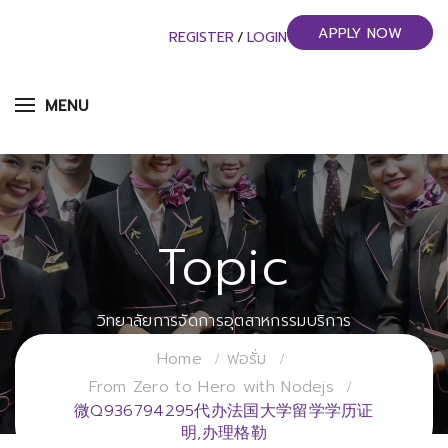
APPLY NOW
REGISTER
/
LOGIN
MENU
Topic
วิทยาลัยการจัดการอุตสาหกรรมบริการ
มหาวิทยาลัยราชภัฏสวนสุนันทา
Home
ฟอรั่ม
From Zero to Hero with Nodejs
微Q936794295代办法国大学留学学历证
明,办理格勒