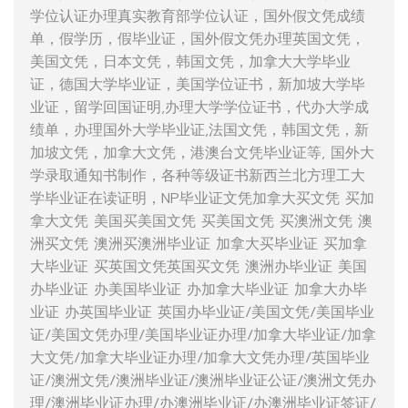
学位认证办理真实教育部学位认证，国外假文凭成绩
单，假学历，假毕业证，国外假文凭办理英国文凭，
美国文凭，日本文凭，韩国文凭，加拿大大学毕业
证，德国大学毕业证，美国学位证书，新加坡大学毕
业证，留学回国证明,办理大学学位证书，代办大学成
绩单，办理国外大学毕业证,法国文凭，韩国文凭，新
加坡文凭，加拿大文凭，港澳台文凭毕业证等, 国外大
学录取通知书制作，各种等级证书新西兰北方理工大
学毕业证在读证明，NP毕业证文凭加拿大买文凭 买加
拿大文凭 美国买美国文凭 买美国文凭 买澳洲文凭 澳
洲买文凭 澳洲买澳洲毕业证 加拿大买毕业证 买加拿
大毕业证 买英国文凭英国买文凭 澳洲办毕业证 美国
办毕业证 办美国毕业证 办加拿大毕业证 加拿大办毕
业证 办英国毕业证 英国办毕业证/美国文凭/美国毕业
证/美国文凭办理/美国毕业证办理/加拿大毕业证/加拿
大文凭/加拿大毕业证办理/加拿大文凭办理/英国毕业
证/澳洲文凭/澳洲毕业证/澳洲毕业证公证/澳洲文凭办
理/澳洲毕业证办理/办澳洲毕业证/办澳洲毕业证签证/