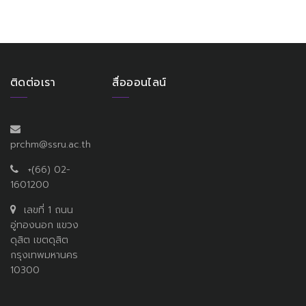
ติดต่อเรา
สื่อออนไลน์
prchm@ssru.ac.th
+(66) 02-
1601200
เลขที่ 1 ถนน
อู่ทองนอก แขวง
ดุสิต เขตดุสิต
กรุงเทพมหานคร
10300