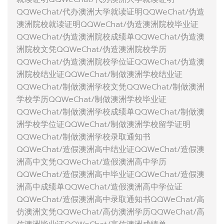
QQWeChat/代办澳洲大学就读证明QQWeChat/伪造
澳洲院校就读证明QQWeChat/伪造澳洲院校毕业证
QQWeChat/伪造澳洲院校成绩单QQWeChat/伪造澳
洲院校文凭QQWeChat/伪造澳洲院校学历
QQWeChat/伪造澳洲院校学位证QQWeChat/伪造澳
洲院校结业证QQWeChat/制做澳洲学校结业证
QQWeChat/制做澳洲学校文凭QQWeChat/制做澳洲
学校学历QQWeChat/制做澳洲学校毕业证
QQWeChat/制做澳洲学校成绩单QQWeChat/制做澳
洲学校学位证QQWeChat/制做澳洲学校留学证明
QQWeChat/制做澳洲学校录取通知书
QQWeChat/造假澳洲高中结业证QQWeChat/造假澳
洲高中文凭QQWeChat/造假澳洲高中学历
QQWeChat/造假澳洲高中毕业证QQWeChat/造假澳
洲高中成绩单QQWeChat/造假澳洲高中学位证
QQWeChat/造假澳洲高中录取通知书QQWeChat/高
仿澳洲文凭QQWeChat/高仿澳洲学历QQWeChat/高