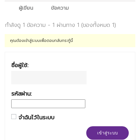
ผู้เขียน
ข้อความ
กำลังดู 1 ข้อความ - 1 ผ่านทาง 1 (ของทั้งหมด 1)
คุณต้องเข้าสู่ระบบเพื่อตอบกลับกระทู้นี้
ชื่อผู้ใช้:
รหัสผ่าน:
จำฉันไว้ในระบบ
เข้าสู่ระบบ