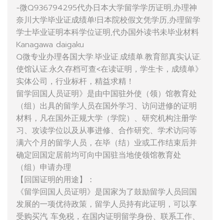
-微Q936794295代办日本大学留学学历证明,办理神
奈川大学毕业证成绩单!日本院校假文凭学历,办理留学
学士毕业证明本科学位证明,代办国外读书未毕业材料
Kanagawa daigaku
Q微专业办理各国大学.毕业证.成绩单.教育部真实认证.
使馆认证.永久存档可查<在读证明，学生卡，成绩单》
实体公司，行业标杆，精益求精！
留学回国人员证明》是由中国驻外使（领）馆教育处
（组）出具的留学人员在国外学习、访问进修的证明
材料，凡在国外正规大学（学院）、研究机构注册学
习、攻读学位以及从事进修、合作研究、学术访问等
满六个月的留学人员，在毕（结）业或工作结束后并
确定回国定居前均可向中国驻当地使领馆教育处
（组）申请办理
【回国证明的用途】：
《留学回国人员证明》是国家为了鼓励留学人员回国
发展的一项优待政策，留学人员持有此证明，可以享
受购买汽 车免税，在国内证明留学身份、联系工作、