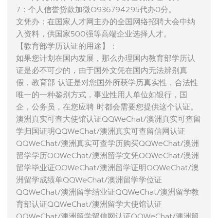
7：个人信誉贷款加微Q936794295代办0分。
文凭办：在国家人才网主办的全国网络招聘大会中纳
入资料，供国家500强等高端企业选择人才。
【教育部学历认证的用途】：
如果您计划在国内发展，那么办理国内教育部学历认
证是必不可少的，由于国外文凭在国内无法辨别真
假，教育部 认证是对您国外所获学历真实性，合法性
唯一的一种鉴别方式，事业性用人单位如银行，国
企，公务员，在您应聘 时都会需要您提供这个认证。
澳洲真实可查大使馆认证QQWeChat/澳洲真实可查留
学归国证明QQWeChat/澳洲真实可查留信网认证
QQWeChat/澳洲真实可查学历购买QQWeChat/澳洲
留学学历QQWeChat/澳洲留学文凭QQWeChat/澳洲
留学毕业证QQWeChat/澳洲留学证明QQWeChat/澳
洲留学成绩单QQWeChat/澳洲留学学位证
QQWeChat/澳洲留学结业证QQWeChat/澳洲留学教
育部认证QQWeChat/澳洲留学大使馆认证
QQWeChat/澳洲留学留信网认证QQWeChat/澳洲留