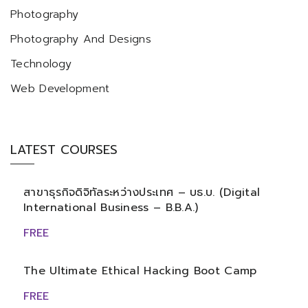
Photography
Photography And Designs
Technology
Web Development
LATEST COURSES
สาขาธุรกิจดิจิทัลระหว่างประเทศ – บธ.บ. (Digital
International Business – B.B.A.)
FREE
The Ultimate Ethical Hacking Boot Camp
FREE