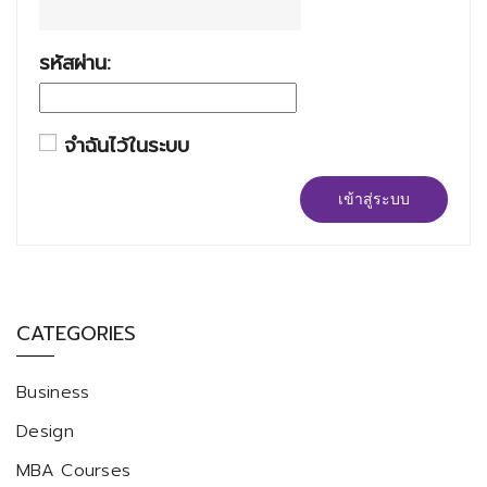
รหัสผ่าน:
จำฉันไว้ในระบบ
เข้าสู่ระบบ
CATEGORIES
Business
Design
MBA Courses