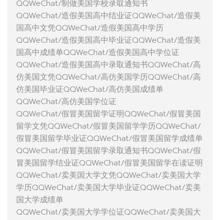
QQWeChat/制做美国学校录取通知书
QQWeChat/造假美国高中结业证QQWeChat/造假美
国高中文凭QQWeChat/造假美国高中学历
QQWeChat/造假美国高中毕业证QQWeChat/造假美
国高中成绩单QQWeChat/造假美国高中学位证
QQWeChat/造假美国高中录取通知书QQWeChat/高
仿美国文凭QQWeChat/高仿美国学历QQWeChat/高
仿美国毕业证QQWeChat/高仿美国成绩单
QQWeChat/高仿美国学位证
QQWeChat/假冒美国留学证明QQWeChat/假冒美国
留学文凭QQWeChat/假冒美国留学学历QQWeChat/
假冒美国留学毕业证QQWeChat/假冒美国留学成绩单
QQWeChat/假冒美国留学录取通知书QQWeChat/假
冒美国留学结业证QQWeChat/假冒美国留学在读证明
QQWeChat/卖美国大学文凭QQWeChat/卖美国大学
学历QQWeChat/卖美国大学毕业证QQWeChat/卖美
国大学成绩单
QQWeChat/卖美国大学学位证QQWeChat/卖美国大