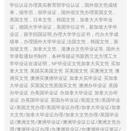
学位认证办理真实教育部学位认证，国外假文凭成绩
单，假学历，假毕业证，国外假文凭办理英国文凭，
美国文凭，日本文凭，韩国文凭，加拿大大学毕业
证，德国大学毕业证，美国学位证书，新加坡大学毕
业证，留学回国证明,办理大学学位证书，代办大学成
绩单，办理国外大学毕业证,法国文凭，韩国文凭，新
加坡文凭，加拿大文凭，港澳台文凭毕业证等, 国外大
学录取通知书制作，各种等级证书新西兰北方理工大
学毕业证在读证明，NP毕业证文凭加拿大买文凭 买加
拿大文凭 美国买美国文凭 买美国文凭 买澳洲文凭 澳
洲买文凭 澳洲买澳洲毕业证 加拿大买毕业证 买加拿
大毕业证 买英国文凭英国买文凭 澳洲办毕业证 美国
办毕业证 办美国毕业证 办加拿大毕业证 加拿大办毕
业证 办英国毕业证 英国办毕业证/美国文凭/美国毕业
证/美国文凭办理/美国毕业证办理/加拿大毕业证/加拿
大文凭/加拿大毕业证办理/加拿大文凭办理/英国毕业
证/澳洲文凭/澳洲毕业证/澳洲毕业证公证/澳洲文凭办
理/澳洲毕业证办理/办澳洲毕业证/办澳洲毕业证签证/