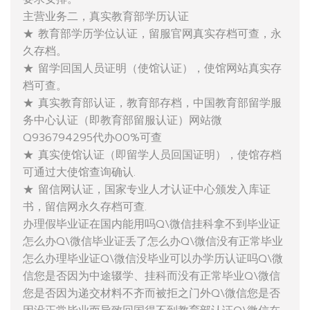
主营业务二，真实教育部学历认证
★ 教育部学历学位认证，留服官网真实存档可查，永
久存档。
★ 留学回国人员证明（使馆认证），使馆网站真实存
档可查。
★ 真实教育部认证，教育部存档，中国教育部留学服
务中心认证（即教育部留服认证）网站微
Q936794295代办00%可查
★ 真实使馆认证（即留学人员回国证明），使馆存档
可通过大使馆查询确认.
★ 留信网认证，国家专业人才认证中心颁发入库证
书，留信网永久存档可查.
办理假毕业证在国内能用吗Q\微信挂科拿不到毕业证
怎么办Q\微信毕业证丢了怎么办Q\微信没有正常毕业
怎么办理毕业证Q\微信没毕业可以办学历认证吗Q\微
信您是否因为中途辍学、挂科而没有正常毕业Q\微信
您是否因为递交材料不齐而被拒之门外Q\微信您是否