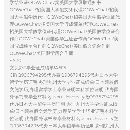
学结业证QQWeChat/卖美国大学录取通知书
QQWeChat/招美国大学假文凭代理QQWeChat/招美
国大学假学历代理QQWeChat/招美国大学假毕业证代
理QQWeChat/招美国大学假成绩单代理QQWeChat/
招美国大学假学位证代理QQWeChat/美国假学位证合
作商QQWeChat/美国假毕业证合作商QQWeChat/美
国假成绩单合作商QQWeChat/美国假文凭合作商
QQWeChat/美国假学历合作商
EA70
文凭办E毕业证成绩单!A6F5
C微Q936794295代办微Q936794295代办日本大学
留学学历证明,办理九州大学毕业证成绩单!日本院校假
文凭学历,办理留学学士毕业证明本科学位证明,代办国
外读书未毕业材料Kyushu University微Q936794295
代办日本大学留学学历证明,办理九州大学毕业证成绩
单!日本院校假文凭学历,办理留学学士毕业证明本科学
位证明,代办国外读书未毕业材料Kyushu University微
Q936794295代办日本大学留学学历证明,办理九州大