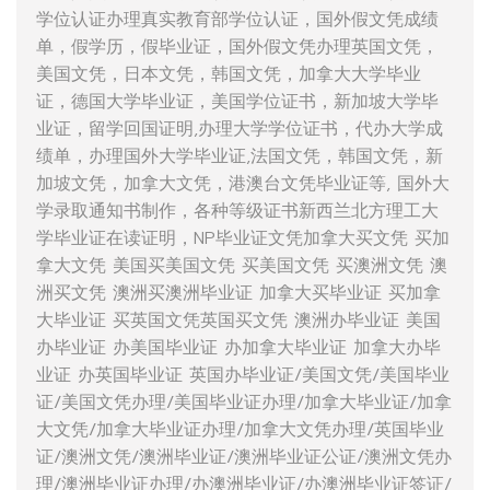
学位认证办理真实教育部学位认证，国外假文凭成绩
单，假学历，假毕业证，国外假文凭办理英国文凭，
美国文凭，日本文凭，韩国文凭，加拿大大学毕业
证，德国大学毕业证，美国学位证书，新加坡大学毕
业证，留学回国证明,办理大学学位证书，代办大学成
绩单，办理国外大学毕业证,法国文凭，韩国文凭，新
加坡文凭，加拿大文凭，港澳台文凭毕业证等, 国外大
学录取通知书制作，各种等级证书新西兰北方理工大
学毕业证在读证明，NP毕业证文凭加拿大买文凭 买加
拿大文凭 美国买美国文凭 买美国文凭 买澳洲文凭 澳
洲买文凭 澳洲买澳洲毕业证 加拿大买毕业证 买加拿
大毕业证 买英国文凭英国买文凭 澳洲办毕业证 美国
办毕业证 办美国毕业证 办加拿大毕业证 加拿大办毕
业证 办英国毕业证 英国办毕业证/美国文凭/美国毕业
证/美国文凭办理/美国毕业证办理/加拿大毕业证/加拿
大文凭/加拿大毕业证办理/加拿大文凭办理/英国毕业
证/澳洲文凭/澳洲毕业证/澳洲毕业证公证/澳洲文凭办
理/澳洲毕业证办理/办澳洲毕业证/办澳洲毕业证签证/