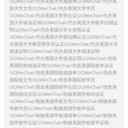
QQWeChat/代办美国大学成绩单QQWeChat/代办美
国大学文凭QQWeChat/代办美国大学学历
QQWeChat/代办美国大学学位证QQWeChat/代办美
国大学就读证明QQWeChat/代办美国大学留学归国证
明QQWeChat/代办美国大学大使馆认证
QQWeChat/代办美国大学留信网认证QQWeChat/代
办美国大学教育部学历认证QQWeChat/代办美国大学
就读证明QQWeChat/代办美国大学就读证明
QQWeChat/代办美国大学就读证明QQWeChat/伪造
美国院校就读证明QQWeChat/伪造美国院校毕业证
QQWeChat/伪造美国院校成绩单QQWeChat/伪造美
国院校文凭QQWeChat/伪造美国院校学历
QQWeChat/伪造美国院校学位证QQWeChat/伪造美
国院校结业证QQWeChat/制做美国学校结业证
QQWeChat/制做美国学校文凭QQWeChat/制做美国
学校学历QQWeChat/制做美国学校毕业证
QQWeChat/制做美国学校成绩单QQWeChat/制做美
国学校学位证QQWeChat/制做美国学校留学证明