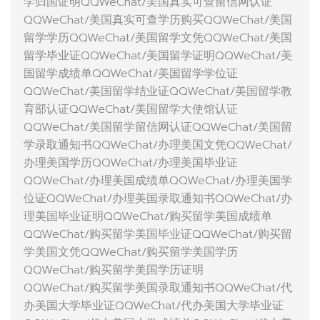
学归国证明QQWeChat/美国真实可查留信网认证
QQWeChat/美国真实可查学历购买QQWeChat/美国
留学学历QQWeChat/美国留学文凭QQWeChat/美国
留学毕业证QQWeChat/美国留学证明QQWeChat/美
国留学成绩单QQWeChat/美国留学学位证
QQWeChat/美国留学结业证QQWeChat/美国留学教
育部认证QQWeChat/美国留学大使馆认证
QQWeChat/美国留学留信网认证QQWeChat/美国留
学录取通知书QQWeChat/办理美国文凭QQWeChat/
办理美国学历QQWeChat/办理美国毕业证
QQWeChat/办理美国成绩单QQWeChat/办理美国学
位证QQWeChat/办理美国录取通知书QQWeChat/办
理美国毕业证明QQWeChat/购买留学美国成绩单
QQWeChat/购买留学美国毕业证QQWeChat/购买留
学美国文凭QQWeChat/购买留学美国学历
QQWeChat/购买留学美国学历证明
QQWeChat/购买留学美国录取通知书QQWeChat/代
办美国大学毕业证QQWeChat/代办美国大学毕业证