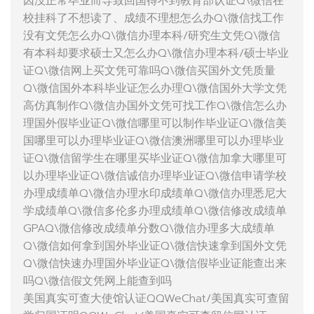
因没正常毕业而导致回国得不到教育部认证Q\微信在
校挂科了不想读了、成绩不理想怎么办Q\微信找工作
没有文凭怎么办Q\微信办理本科/研究生文凭Q\微信
有本科却要求硕士又怎么办Q\微信办理本科/硕士毕业
证Q\微信网上买文凭可靠吗Q\微信买国外文凭质量
Q\微信国外本科毕业证怎么办理Q\微信国外大学文凭
高仿真制作Q\微信办国外文凭可找工作Q\微信怎么办
理国外假毕业证Q\微信哪里可以制作毕业证Q\微信美
国哪里可以办理毕业证Q\微信澳洲哪里可以办理毕业
证Q\微信留学生在哪里买毕业证Q\微信加拿大哪里可
以办理毕业证Q\微信诚信办理毕业证Q\微信申请学校
办理成绩单Q\微信办理水印成绩单Q\微信办理悉尼大
学成绩单Q\微信多伦多办理成绩单Q\微信修改成绩单
GPAQ\微信修改成绩单分数Q\微信办理多大成绩单
Q\微信如何拿到国外毕业证Q\微信快速拿到国外文凭
Q\微信快速办理国外毕业证Q\微信假毕业证能查出来
吗Q\微信假文凭网上能查到吗
美国真实可查大使馆认证QQWeChat/美国真实可查留