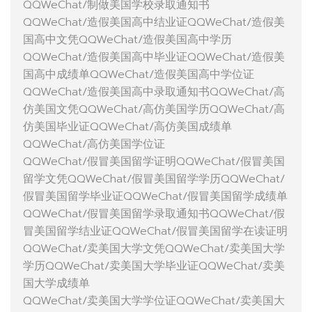
QQWeChat/制做美国学校录取通知书
QQWeChat/造假美国高中结业证QQWeChat/造假美
国高中文凭QQWeChat/造假美国高中学历
QQWeChat/造假美国高中毕业证QQWeChat/造假美
国高中成绩单QQWeChat/造假美国高中学位证
QQWeChat/造假美国高中录取通知书QQWeChat/高
仿美国文凭QQWeChat/高仿美国学历QQWeChat/高
仿美国毕业证QQWeChat/高仿美国成绩单
QQWeChat/高仿美国学位证
QQWeChat/假冒美国留学证明QQWeChat/假冒美国
留学文凭QQWeChat/假冒美国留学学历QQWeChat/
假冒美国留学毕业证QQWeChat/假冒美国留学成绩单
QQWeChat/假冒美国留学录取通知书QQWeChat/假
冒美国留学结业证QQWeChat/假冒美国留学在读证明
QQWeChat/卖美国大学文凭QQWeChat/卖美国大学
学历QQWeChat/卖美国大学毕业证QQWeChat/卖美
国大学成绩单
QQWeChat/卖美国大学学位证QQWeChat/卖美国大