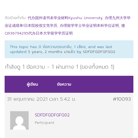
ติดป้ายกำกับ:
代办国外读书未毕业材料Kyushu University
,
办理九州大学毕
业证成绩单!日本院校假文凭学历
,
办理留学学士毕业证明本科学位证明
,
微
Q936794295代办日本大学留学学历证明
This topic has 0 ข้อความตอบกลับ, 1 เสียง, and was last
updated
5 years, 2 months มาแล้ว
by
SDFDFGDFGFG02
.
กำลังดู 1 ข้อความ - 1 ผ่านทาง 1 (ของทั้งหมด 1)
ผู้เขียน
ข้อความ
31 พฤษภาคม 2021 เวลา 5:42 น.
#10093
SDFDFGDFGFG02
Participant