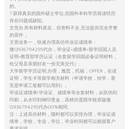
的。
7.获得真实的国外硕士学位,但国外本科学历就读经历
存在问题或缺陷。
文凭办.所有材料真实，但资料不全,无法提供完全齐整
的原件 。
主营业务一，快速办理高仿毕业证成绩单：
微Q936794295代办，毕业证+成绩单+留学回国人员
证明+教育部学历认证（全套留学回国必备证明材料，
给父母及亲朋好友一份完美交代）;
大学留学学历证明,办理，雅思，托福，OFFER，在读
证明，学生卡等留学相关材料（申请学校，转学，甚
至是申请工签都可以用到）。
毕业证成绩单!.毕业证、成绩单等全套材料，从防伪到
印刷，从水印到钢印烫金，高精仿度跟学校原版微
Q936794295代办00%相同。
注：上述高仿材料，随时都可以安排办理，毕业证成
绩单，学校，专业，学位，毕业时间都可以根据客户
要求安排。