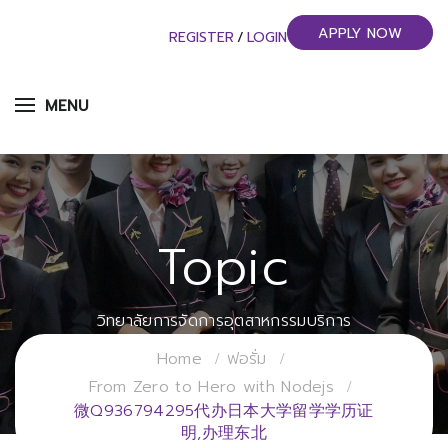
APPLY NOW
REGISTER
/
LOGIN
MENU
Topic
วิทยาลัยการจัดการอุตสาหกรรมบริการ
มหาวิทยาลัยราชภัฏสวนสุนันทา
Home
ฟอรั่ม
From Zero to Hero with Nodejs
微Q936794295代办日本大学留学学历证
明,办理东北