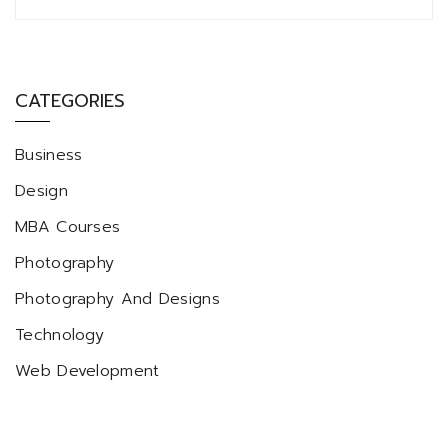
CATEGORIES
Business
Design
MBA Courses
Photography
Photography And Designs
Technology
Web Development