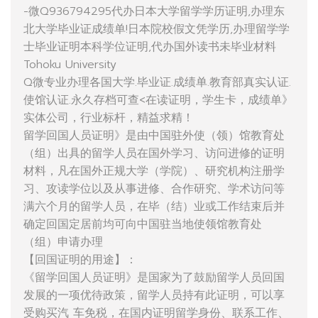
-微Q936794295代办日本大学留学学历证明,办理东
北大学毕业证成绩单!日本院校假文凭学历,办理留学学
士毕业证明本科学位证明,代办国外读书未毕业材料
Tohoku University
Q微专业办理各国大学.毕业证.成绩单.教育部真实认证.
使馆认证.永久存档可查<在读证明，学生卡，成绩单》
实体公司，行业标杆，精益求精！
留学回国人员证明》是由中国驻外使（领）馆教育处
（组）出具的留学人员在国外学习、访问进修的证明
材料，凡在国外正规大学（学院）、研究机构注册学
习、攻读学位以及从事进修、合作研究、学术访问等
满六个月的留学人员，在毕（结）业或工作结束后并
确定回国定居前均可向中国驻当地使领馆教育处
（组）申请办理
【回国证明的用途】：
《留学回国人员证明》是国家为了鼓励留学人员回国
发展的一项优待政策，留学人员持有此证明，可以享
受购买汽 车免税，在国内证明留学身份、联系工作、