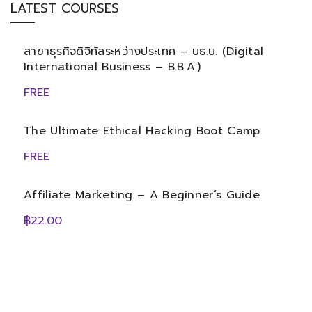
LATEST COURSES
สาขาธุรกิจดิจิทัลระหว่างประเทศ – บธ.บ. (Digital
International Business – B.B.A.)
FREE
The Ultimate Ethical Hacking Boot Camp
FREE
Affiliate Marketing – A Beginner’s Guide
฿22.00