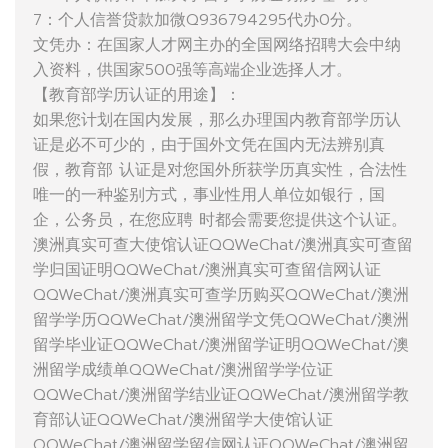
7：个人信誉贷款加微Q936794295代办0分。
文凭办：在国家人才网主办的全国网络招聘大会中纳
入资料，供国家500强等高端企业选择人才。
【教育部学历认证的用途】：
如果您计划在国内发展，那么办理国内教育部学历认
证是必不可少的，由于国外文凭在国内无法辨别真
假，教育部 认证是对您国外所获学历真实性，合法性
唯一的一种鉴别方式，事业性用人单位如银行，国
企，公务员，在您应聘 时都会需要您提供这个认证。
澳洲真实可查大使馆认证QQWeChat/澳洲真实可查留
学归国证明QQWeChat/澳洲真实可查留信网认证
QQWeChat/澳洲真实可查学历购买QQWeChat/澳洲
留学学历QQWeChat/澳洲留学文凭QQWeChat/澳洲
留学毕业证QQWeChat/澳洲留学证明QQWeChat/澳
洲留学成绩单QQWeChat/澳洲留学学位证
QQWeChat/澳洲留学结业证QQWeChat/澳洲留学教
育部认证QQWeChat/澳洲留学大使馆认证
QQWeChat/澳洲留学留信网认证QQWeChat/澳洲留