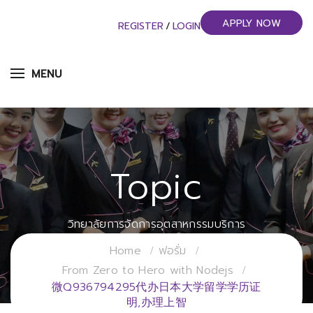
APPLY NOW
REGISTER
/
LOGIN
MENU
Topic
วิทยาลัยการจัดการอุตสาหกรรมบริการ
มหาวิทยาลัยราชภัฏสวนสุนันทา
Home
ฟอรั่ม
From Zero to Hero with Nodejs
微Q936794295代办日本大学留学学历证
明,办理上智