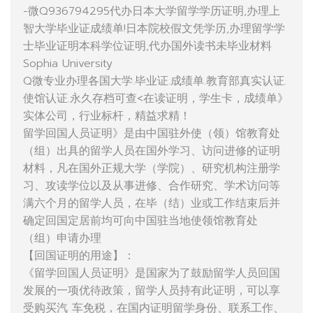
-微Q936794295代办日本大学留学学历证明,办理上
智大学毕业证成绩单!日本院校假文凭学历,办理留学学
士毕业证明本科学位证明,代办国外读书未毕业材料
Sophia University
Q微专业办理各国大学.毕业证.成绩单.教育部真实认证.
使馆认证.永久存档可查<在读证明，学生卡，成绩单》
实体公司，行业标杆，精益求精！
留学回国人员证明》是由中国驻外使（领）馆教育处
（组）出具的留学人员在国外学习、访问进修的证明
材料，凡在国外正规大学（学院）、研究机构注册学
习、攻读学位以及从事进修、合作研究、学术访问等
满六个月的留学人员，在毕（结）业或工作结束后并
确定回国定居前均可向中国驻当地使领馆教育处
（组）申请办理
【回国证明的用途】：
《留学回国人员证明》是国家为了鼓励留学人员回国
发展的一项优待政策，留学人员持有此证明，可以享
受购买汽 车免税，在国内证明留学身份、联系工作、