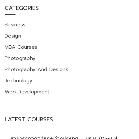
CATEGORIES
Business
Design
MBA Courses
Photography
Photography And Designs
Technology
Web Development
LATEST COURSES
สาขาธุรกิจดิจิทัลระหว่างประเทศ – บธ.บ. (Digital