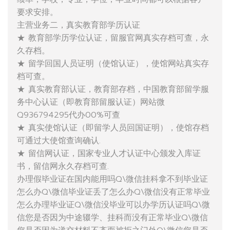
要求安排。
主营业务二，真实教育部学历认证
★ 教育部学历学位认证，留服官网真实存档可查，永
久存档。
★ 留学回国人员证明（使馆认证），使馆网站真实存
档可查。
★ 真实教育部认证，教育部存档，中国教育部留学服
务中心认证（即教育部留服认证）网站微
Q936794295代办00%可查
★ 真实使馆认证（即留学人员回国证明），使馆存档
可通过大使馆查询确认.
★ 留信网认证，国家专业人才认证中心颁发入库证
书，留信网永久存档可查.
办理假毕业证在国内能用吗Q\微信挂科拿不到毕业证
怎么办Q\微信毕业证丢了怎么办Q\微信没有正常毕业
怎么办理毕业证Q\微信没毕业可以办学历认证吗Q\微
信您是否因为中途辍学、挂科而没有正常毕业Q\微信