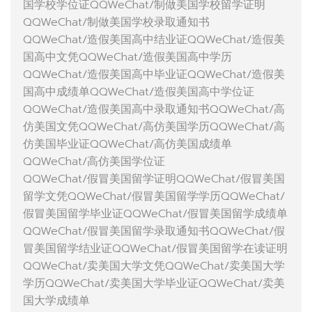
国学校学位证QQWeChat/制做美国学校留学证明
QQWeChat/制做美国学校录取通知书
QQWeChat/造假美国高中结业证QQWeChat/造假美
国高中文凭QQWeChat/造假美国高中学历
QQWeChat/造假美国高中毕业证QQWeChat/造假美
国高中成绩单QQWeChat/造假美国高中学位证
QQWeChat/造假美国高中录取通知书QQWeChat/高
仿美国文凭QQWeChat/高仿美国学历QQWeChat/高
仿美国毕业证QQWeChat/高仿美国成绩单
QQWeChat/高仿美国学位证
QQWeChat/假冒美国留学证明QQWeChat/假冒美国
留学文凭QQWeChat/假冒美国留学学历QQWeChat/
假冒美国留学毕业证QQWeChat/假冒美国留学成绩单
QQWeChat/假冒美国留学录取通知书QQWeChat/假
冒美国留学结业证QQWeChat/假冒美国留学在读证明
QQWeChat/卖美国大学文凭QQWeChat/卖美国大学
学历QQWeChat/卖美国大学毕业证QQWeChat/卖美
国大学成绩单