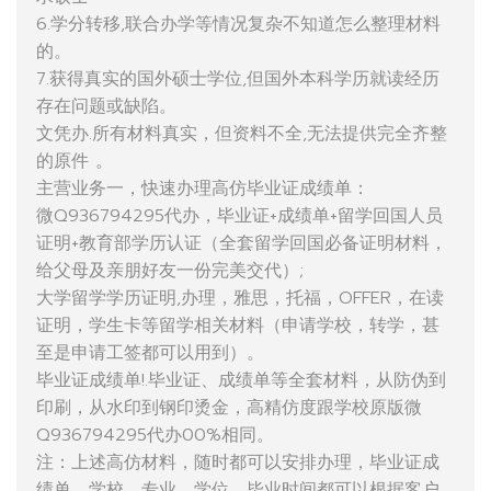
6.学分转移,联合办学等情况复杂不知道怎么整理材料
的。
7.获得真实的国外硕士学位,但国外本科学历就读经历
存在问题或缺陷。
文凭办.所有材料真实，但资料不全,无法提供完全齐整
的原件 。
主营业务一，快速办理高仿毕业证成绩单：
微Q936794295代办，毕业证+成绩单+留学回国人员
证明+教育部学历认证（全套留学回国必备证明材料，
给父母及亲朋好友一份完美交代）;
大学留学学历证明,办理，雅思，托福，OFFER，在读
证明，学生卡等留学相关材料（申请学校，转学，甚
至是申请工签都可以用到）。
毕业证成绩单!.毕业证、成绩单等全套材料，从防伪到
印刷，从水印到钢印烫金，高精仿度跟学校原版微
Q936794295代办00%相同。
注：上述高仿材料，随时都可以安排办理，毕业证成
绩单，学校，专业，学位，毕业时间都可以根据客户