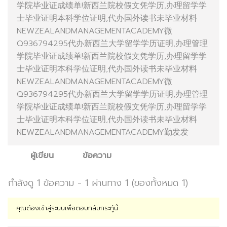
学院毕业证成绩单!新西兰院校假文凭学历,办理留学学
士毕业证明本科学位证明,代办国外读书未毕业材料
NEWZEALANDMANAGEMENTACADEMY微
Q936794295代办新西兰大学留学学历证明,办理管理
学院毕业证成绩单!新西兰院校假文凭学历,办理留学学
士毕业证明本科学位证明,代办国外读书未毕业材料
NEWZEALANDMANAGEMENTACADEMY微
Q936794295代办新西兰大学留学学历证明,办理管理
学院毕业证成绩单!新西兰院校假文凭学历,办理留学学
士毕业证明本科学位证明,代办国外读书未毕业材料
NEWZEALANDMANAGEMENTACADEMY勤发发
ผู้เขียน
ข้อความ
กำลังดู 1 ข้อความ - 1 ผ่านทาง 1 (ของทั้งหมด 1)
คุณต้องเข้าสู่ระบบเพื่อตอบกลับกระทู้นี้