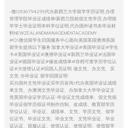
-微Q936794295代办新西兰大学留学学历证明,办理
管理学院毕业证成绩单!新西兰院校假文凭学历,办理留
学学士毕业证明本科学位证明,代办国外读书未毕业材
料NEWZEALANDMANAGEMENTACADEMY
#Q\微信留学生归国服务中心面向美国英国澳洲美国
留学生提供以下服务:加拿大毕业证#美国毕业证#学生
卡#英国毕业证#澳洲毕业证#新西兰毕业证#法国毕
业证#德国毕业证#修改成绩单#存档可查学历学位认
证#大使馆认证#回国人员证明 做文凭、办文凭、买
文凭 办毕业证 留学回国证明
买办国外文凭毕业证买学历咨询/代办美国毕业证成绩
单文凭、办澳洲文凭毕业证、办加拿大大学毕业证文
凭英国毕业证学历认证-毕业证文凭成绩单、假文凭假
毕业证假学历假证书制作仿制、改成绩、教育部学历
学位认证、毕业证、成绩单、文凭、学历文凭、假学
位证书、毕业证文凭、毕业文凭、文凭毕业证、毕业
证认证、留服认证、使馆认证、使馆证明、使馆留学