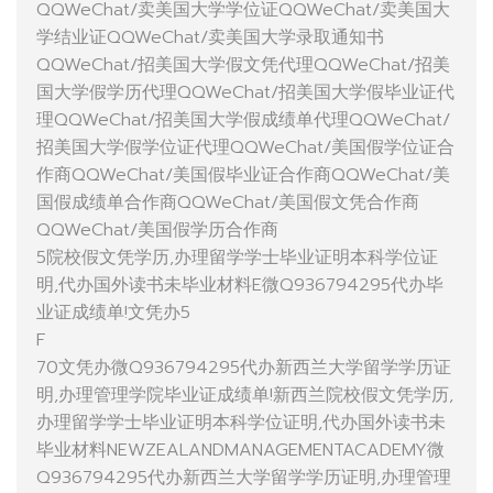
QQWeChat/卖美国大学学位证QQWeChat/卖美国大
学结业证QQWeChat/卖美国大学录取通知书
QQWeChat/招美国大学假文凭代理QQWeChat/招美
国大学假学历代理QQWeChat/招美国大学假毕业证代
理QQWeChat/招美国大学假成绩单代理QQWeChat/
招美国大学假学位证代理QQWeChat/美国假学位证合
作商QQWeChat/美国假毕业证合作商QQWeChat/美
国假成绩单合作商QQWeChat/美国假文凭合作商
QQWeChat/美国假学历合作商
5院校假文凭学历,办理留学学士毕业证明本科学位证
明,代办国外读书未毕业材料E微Q936794295代办毕
业证成绩单!文凭办5
F
70文凭办微Q936794295代办新西兰大学留学学历证
明,办理管理学院毕业证成绩单!新西兰院校假文凭学历,
办理留学学士毕业证明本科学位证明,代办国外读书未
毕业材料NEWZEALANDMANAGEMENTACADEMY微
Q936794295代办新西兰大学留学学历证明,办理管理