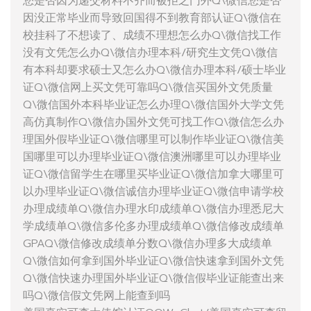
您是否因为递交材料不齐而被拒之门外Q\微信您是否
因没正常毕业而导致回国得不到教育部认证Q\微信在
校挂科了不想读了、成绩不理想怎么办Q\微信找工作
没有文凭怎么办Q\微信办理本科/研究生文凭Q\微信
有本科却要求硕士又怎么办Q\微信办理本科/硕士毕业
证Q\微信网上买文凭可靠吗Q\微信买国外文凭质量
Q\微信国外本科毕业证怎么办理Q\微信国外大学文凭
高仿真制作Q\微信办国外文凭可找工作Q\微信怎么办
理国外假毕业证Q\微信哪里可以制作毕业证Q\微信美
国哪里可以办理毕业证Q\微信澳洲哪里可以办理毕业
证Q\微信留学生在哪里买毕业证Q\微信加拿大哪里可
以办理毕业证Q\微信诚信办理毕业证Q\微信申请学校
办理成绩单Q\微信办理水印成绩单Q\微信办理悉尼大
学成绩单Q\微信多伦多办理成绩单Q\微信修改成绩单
GPAQ\微信修改成绩单分数Q\微信办理多大成绩单
Q\微信如何拿到国外毕业证Q\微信快速拿到国外文凭
Q\微信快速办理国外毕业证Q\微信假毕业证能查出来
吗Q\微信假文凭网上能查到吗