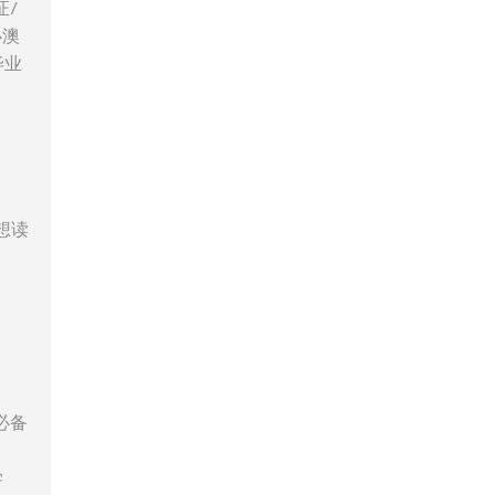
证/
办澳
毕业
想读
必备
学