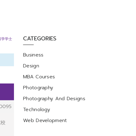
CATEGORIES
留学学士
Business
Design
MBA Courses
Photography
Photography And Designs
0095
Technology
Web Development
院校