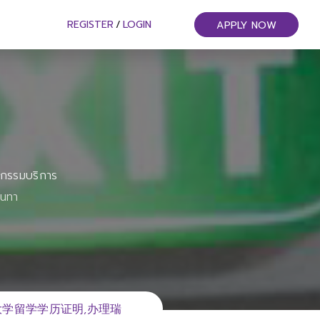
REGISTER
/
LOGIN
APPLY NOW
หกรรมบริการ
ันทา
兰大学留学学历证明,办理瑞