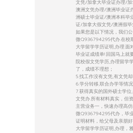
文凭/加拿大毕业证办理/加
澳洲文凭办理/澳洲毕业证
洲硕士毕业证/澳洲本科毕
证/加拿大假文凭/澳洲假毕
如果您是以下情况，我们公
微Q936794295代办
大学留学学历证明,办理.
毕业证成绩单!.回国马上
院校假文凭学历,办理留学
了，成绩不理想；
5.找工作没有文凭,有文
6.学分转移,联合办学等
7.获得真实的国外硕士学
文凭办.所有材料真实，但资
主营业务一，快速办理高仿
微Q936794295代办
证明材料，给父母及亲朋好
大学留学学历证明,办理，