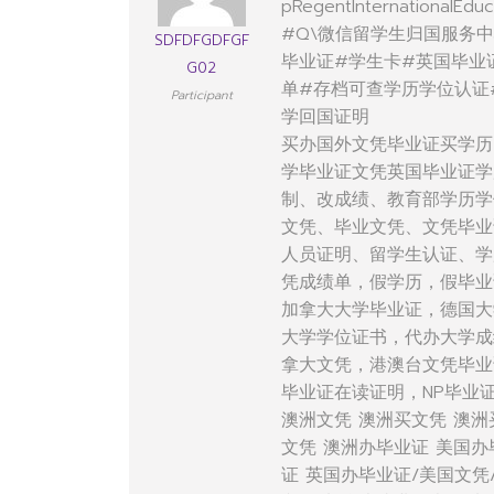
pRegentInternationalEdu
#Q\微信留学生归国服务
SDFDFGDFGF
毕业证#学生卡#英国毕业
G02
单#存档可查学历学位认证
Participant
学回国证明
买办国外文凭毕业证买学历
学毕业证文凭英国毕业证学
制、改成绩、教育部学历学
文凭、毕业文凭、文凭毕业
人员证明、留学生认证、学
凭成绩单，假学历，假毕业
加拿大大学毕业证，德国大
大学学位证书，代办大学成
拿大文凭，港澳台文凭毕业
毕业证在读证明，NP毕业证
澳洲文凭 澳洲买文凭 澳
文凭 澳洲办毕业证 美国办
证 英国办毕业证/美国文凭