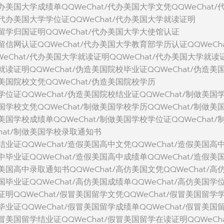
代办美国大学成绩单QQWeChat/代办美国大学文凭QQWeChat/
/代办美国大学学位证QQWeChat/代办美国大学就读证明
学留学归国证明QQWeChat/代办美国大学大使馆认证
学留信网认证QQWeChat/代办美国大学教育部学历认证QQWeCha
eChat/代办美国大学就读证明QQWeChat/代办美国大学就读
校就读证明QQWeChat/伪造美国院校毕业证QQWeChat/伪造美
造美国院校文凭QQWeChat/伪造美国院校学历
校学位证QQWeChat/伪造美国院校结业证QQWeChat/制做美国
美国学校文凭QQWeChat/制做美国学校学历QQWeChat/制做美
做美国学校成绩单QQWeChat/制做美国学校学位证QQWeChat/
hat/制做美国学校录取通知书
中结业证QQWeChat/造假美国高中文凭QQWeChat/造假美国高
高中毕业证QQWeChat/造假美国高中成绩单QQWeChat/造假美
假美国高中录取通知书QQWeChat/高仿美国文凭QQWeChat/高
美国毕业证QQWeChat/高仿美国成绩单QQWeChat/高仿美国学
学证明QQWeChat/假冒美国留学文凭QQWeChat/假冒美国留学
学毕业证QQWeChat/假冒美国留学成绩单QQWeChat/假冒美国
假冒美国留学结业证QQWeChat/假冒美国留学在读证明QQWeCha