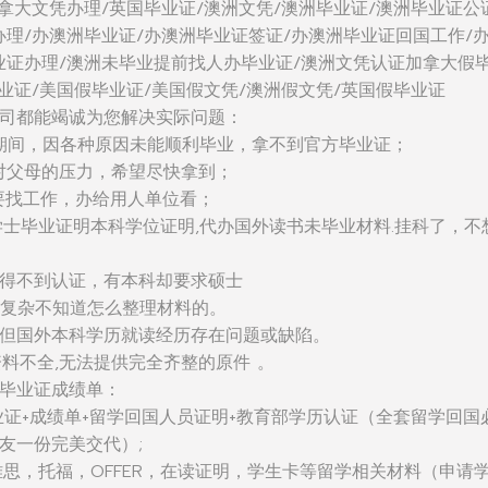
拿大文凭办理/英国毕业证/澳洲文凭/澳洲毕业证/澳洲毕业证公
办理/办澳洲毕业证/办澳洲毕业证签证/办澳洲毕业证回国工作/
业证办理/澳洲未毕业提前找人办毕业证/澳洲文凭认证加拿大假
业证/美国假毕业证/美国假文凭/澳洲假文凭/英国假毕业证
司都能竭诚为您解决实际问题：
.在校期间，因各种原因未能顺利毕业，拿不到官方毕业证；
面对父母的压力，希望尽快拿到；
就要找工作，办给用人单位看；
学士毕业证明本科学位证明,代办国外读书未毕业材料.挂科了，不
凭却得不到认证，有本科却要求硕士
情况复杂不知道怎么整理材料的。
位,但国外本科学历就读经历存在问题或缺陷。
料不全,无法提供完全齐整的原件 。
毕业证成绩单：
，毕业证+成绩单+留学回国人员证明+教育部学历认证（全套留学回国
友一份完美交代）;
雅思，托福，OFFER，在读证明，学生卡等留学相关材料（申请