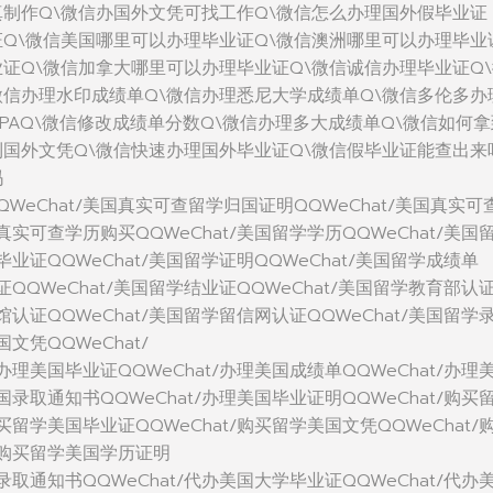
真制作Q\微信办国外文凭可找工作Q\微信怎么办理国外假毕业证
证Q\微信美国哪里可以办理毕业证Q\微信澳洲哪里可以办理毕业
业证Q\微信加拿大哪里可以办理毕业证Q\微信诚信办理毕业证Q
微信办理水印成绩单Q\微信办理悉尼大学成绩单Q\微信多伦多办
PAQ\微信修改成绩单分数Q\微信办理多大成绩单Q\微信如何拿
到国外文凭Q\微信快速办理国外毕业证Q\微信假毕业证能查出来
吗
WeChat/美国真实可查留学归国证明QQWeChat/美国真实可
国真实可查学历购买QQWeChat/美国留学学历QQWeChat/美国
毕业证QQWeChat/美国留学证明QQWeChat/美国留学成绩单
位证QQWeChat/美国留学结业证QQWeChat/美国留学教育部认
使馆认证QQWeChat/美国留学留信网认证QQWeChat/美国留学
国文凭QQWeChat/
/办理美国毕业证QQWeChat/办理美国成绩单QQWeChat/办理
美国录取通知书QQWeChat/办理美国毕业证明QQWeChat/购买
购买留学美国毕业证QQWeChat/购买留学美国文凭QQWeChat/
t/购买留学美国学历证明
国录取通知书QQWeChat/代办美国大学毕业证QQWeChat/代办