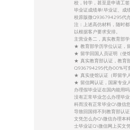
校，转学，甚至是申请工签
毕业证成绩单!.毕业证、
校原版微Q936794295代
注：上述高仿材料，随时都
以根据客户要求安排。
主营业务二，真实教育部学
★ 教育部学历学位认证，
★ 留学回国人员证明（使
★ 真实教育部认证，教育
Q936794295代办00%可
★ 真实使馆认证（即留学
★ 留信网认证，国家专业
办理假毕业证在国内能用吗
没有正常毕业怎么办理毕业
科而没有正常毕业Q\微信
导致回国得不到教育部认证
文凭怎么办Q\微信办理本科
士毕业证Q\微信网上买文