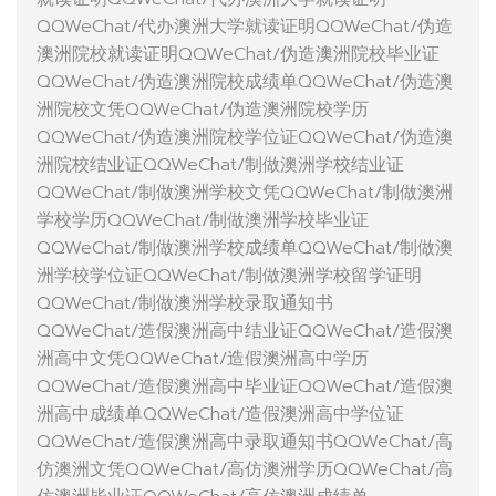
QQWeChat/代办澳洲大学就读证明QQWeChat/伪造
澳洲院校就读证明QQWeChat/伪造澳洲院校毕业证
QQWeChat/伪造澳洲院校成绩单QQWeChat/伪造澳
洲院校文凭QQWeChat/伪造澳洲院校学历
QQWeChat/伪造澳洲院校学位证QQWeChat/伪造澳
洲院校结业证QQWeChat/制做澳洲学校结业证
QQWeChat/制做澳洲学校文凭QQWeChat/制做澳洲
学校学历QQWeChat/制做澳洲学校毕业证
QQWeChat/制做澳洲学校成绩单QQWeChat/制做澳
洲学校学位证QQWeChat/制做澳洲学校留学证明
QQWeChat/制做澳洲学校录取通知书
QQWeChat/造假澳洲高中结业证QQWeChat/造假澳
洲高中文凭QQWeChat/造假澳洲高中学历
QQWeChat/造假澳洲高中毕业证QQWeChat/造假澳
洲高中成绩单QQWeChat/造假澳洲高中学位证
QQWeChat/造假澳洲高中录取通知书QQWeChat/高
仿澳洲文凭QQWeChat/高仿澳洲学历QQWeChat/高