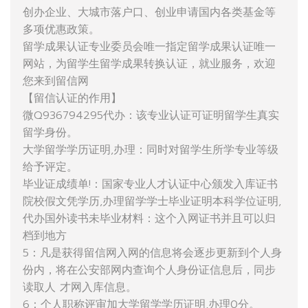
创办企业、大城市落户口、创业申请国内各类基金等
多项优惠政策。
留学成果认证专业委员会唯一指定留学成果认证唯一
网站，为留学生留学成果转换认证，就业服务，欢迎
您来到留信网
【留信认证的作用】
微Q936794295代办：该专业认证可证明留学生真实
留学身份。
大学留学学历证明,办理：同时对留学生所学专业等级
给予评定。
毕业证成绩单!：国家专业人才认证中心颁发入库证书
院校假文凭学历,办理留学学士毕业证明本科学位证明,
代办国外读书未毕业材料：这个入网证书并且可以归
档到地方
5：凡是获得留信网入网的信息将会逐步更新到个人身
份内，将在公安部网内查询个人身份证信息后，同步
读取人 才网入库信息。
6：个人职称评审加大学留学学历证明,办理0分。