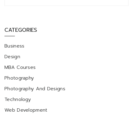
CATEGORIES
Business
Design
MBA Courses
Photography
Photography And Designs
Technology
Web Development