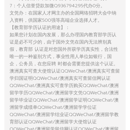
7：个人信誉贷款加微Q936794295代办0分。
文凭办：在国家人才网主办的全国网络招聘大会中纳
入资料，供国家500强等高端企业选择人才。
【教育部学历认证的用途】：
如果您计划在国内发展，那么办理国内教育部学历认
证是必不可少的，由于国外文凭在国内无法辨别真
假，教育部 认证是对您国外所获学历真实性，合法性
唯一的一种鉴别方式，事业性用人单位如银行，国
企，公务员，在您应聘 时都会需要您提供这个认证。
澳洲真实可查大使馆认证QQWeChat/澳洲真实可查留
学归国证明QQWeChat/澳洲真实可查留信网认证
QQWeChat/澳洲真实可查学历购买QQWeChat/澳洲
留学学历QQWeChat/澳洲留学文凭QQWeChat/澳洲
留学毕业证QQWeChat/澳洲留学证明QQWeChat/澳
洲留学成绩单QQWeChat/澳洲留学学位证
QQWeChat/澳洲留学结业证QQWeChat/澳洲留学教
育部认证QQWeChat/澳洲留学大使馆认证
QQWeChat/澳洲留学留信网认证QQWeChat/澳洲留