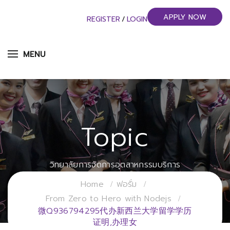
APPLY NOW
REGISTER
/
LOGIN
MENU
Topic
วิทยาลัยการจัดการอุตสาหกรรมบริการ
มหาวิทยาลัยราชภัฏสวนสุนันทา
Home
ฟอรั่ม
From Zero to Hero with Nodejs
微Q936794295代办新西兰大学留学学历
证明,办理女