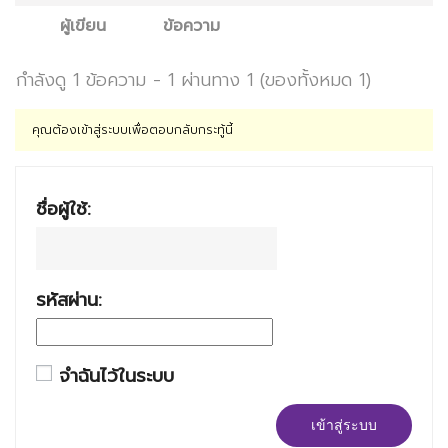
ผู้เขียน
ข้อความ
กำลังดู 1 ข้อความ - 1 ผ่านทาง 1 (ของทั้งหมด 1)
คุณต้องเข้าสู่ระบบเพื่อตอบกลับกระทู้นี้
ชื่อผู้ใช้:
รหัสผ่าน:
จำฉันไว้ในระบบ
เข้าสู่ระบบ