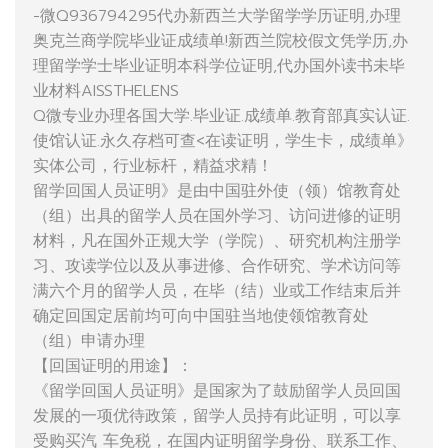
-微Q936794295代办新西兰大学留学学历证明,办理
奥克兰商学院毕业证成绩单!新西兰院校假文凭学历,办
理留学学士毕业证明本科学位证明,代办国外读书未毕
业材料AISSTHELENS
Q微专业办理各国大学.毕业证.成绩单.教育部真实认证.
使馆认证.永久存档可查<在读证明，学生卡，成绩单》
实体公司，行业标杆，精益求精！
留学回国人员证明》是由中国驻外使（领）馆教育处
（组）出具的留学人员在国外学习、访问进修的证明
材料，凡在国外正规大学（学院）、研究机构注册学
习、攻读学位以及从事进修、合作研究、学术访问等
满六个月的留学人员，在毕（结）业或工作结束后并
确定回国定居前均可向中国驻当地使领馆教育处
（组）申请办理
【回国证明的用途】：
《留学回国人员证明》是国家为了鼓励留学人员回国
发展的一项优待政策，留学人员持有此证明，可以享
受购买汽 车免税，在国内证明留学身份、联系工作、