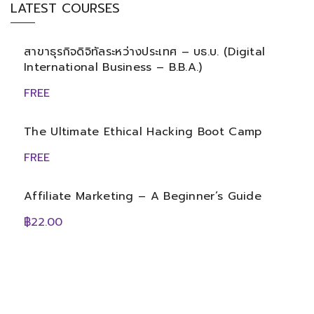
LATEST COURSES
สาขาธุรกิจดิจิทัลระหว่างประเทศ – บธ.บ. (Digital
International Business – B.B.A.)
FREE
The Ultimate Ethical Hacking Boot Camp
FREE
Affiliate Marketing – A Beginner’s Guide
฿22.00