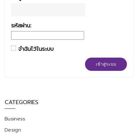
รหัสผ่าน:
จำฉันไว้ในระบบ
เข้าสู่ระบบ
CATEGORIES
Business
Design