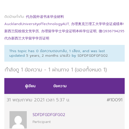
ติดป้ายกำกับ:
代办国外读书未毕业材料
AucklandUniversityofTechnologyAUT
,
办理奥克兰理工大学毕业证成绩单!
新西兰院校假文凭学历
,
办理留学学士毕业证明本科学位证明
,
微Q936794295
代办新西兰大学留学学历证明
This topic has 0 ข้อความตอบกลับ, 1 เสียง, and was last
updated
5 years, 2 months มาแล้ว
by
SDFDFGDFGFG02
.
กำลังดู 1 ข้อความ - 1 ผ่านทาง 1 (ของทั้งหมด 1)
ผู้เขียน
ข้อความ
31 พฤษภาคม 2021 เวลา 5:37 น.
#10091
SDFDFGDFGFG02
Participant