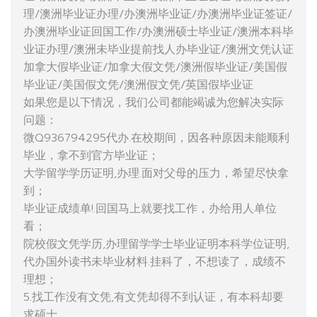
理/澳洲毕业证办理/办澳洲毕业证/办澳洲毕业证签证/
办澳洲毕业证回国工作/办澳洲硕士毕业证/澳洲本科毕
业证办理/澳洲未毕业提前找人办毕业证/澳洲文凭认证
加拿大假毕业证/加拿大假文凭/澳洲假毕业证/美国假
毕业证/美国假文凭/澳洲假文凭/英国假毕业证
如果您是以下情况，我们公司都能竭诚为您解决实际
问题：
微Q936794295代办.在校期间，因各种原因未能顺利
毕业，拿不到官方毕业证；
大学留学学历证明,办理.面对父母的压力，希望尽快拿
到；
毕业证成绩单!.回国马上就要找工作，办给用人单位
看；
院校假文凭学历,办理留学学士毕业证明本科学位证明,
代办国外读书未毕业材料.挂科了，不想读了，成绩不
理想；
5.找工作没有文凭,有文凭却得不到认证，有本科却要
求硕士