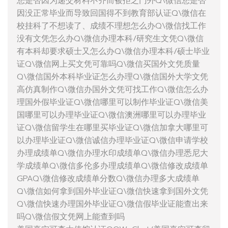
您是否因为递交材料不齐而被拒之门外Q\微信您是否
因没正常毕业而导致回国得不到教育部认证Q\微信在
校挂科了不想读了、成绩不理想怎么办Q\微信找工作
没有文凭怎么办Q\微信办理本科/研究生文凭Q\微信
有本科却要求硕士又怎么办Q\微信办理本科/硕士毕业
证Q\微信网上买文凭可靠吗Q\微信买国外文凭质量
Q\微信国外本科毕业证怎么办理Q\微信国外大学文凭
高仿真制作Q\微信办国外文凭可找工作Q\微信怎么办
理国外假毕业证Q\微信哪里可以制作毕业证Q\微信美
国哪里可以办理毕业证Q\微信澳洲哪里可以办理毕业
证Q\微信留学生在哪里买毕业证Q\微信加拿大哪里可
以办理毕业证Q\微信诚信办理毕业证Q\微信申请学校
办理成绩单Q\微信办理水印成绩单Q\微信办理悉尼大
学成绩单Q\微信多伦多办理成绩单Q\微信修改成绩单
GPAQ\微信修改成绩单分数Q\微信办理多大成绩单
Q\微信如何拿到国外毕业证Q\微信快速拿到国外文凭
Q\微信快速办理国外毕业证Q\微信假毕业证能查出来
吗Q\微信假文凭网上能查到吗